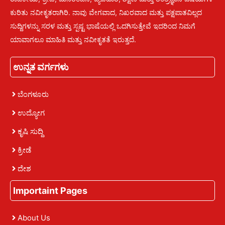
ಕುರಿತು ನವೀಕೃತರಾಗಿರಿ. ನಾವು ವೇಗವಾದ, ನಿಖರವಾದ ಮತ್ತು ಪಕ್ಷಪಾತವಿಲ್ಲದ
ಸುದ್ದಿಗಳನ್ನು ಸರಳ ಮತ್ತು ಸ್ಪಷ್ಟ ಭಾಷೆಯಲ್ಲಿ ಒದಗಿಸುತ್ತೇವೆ ಇದರಿಂದ ನಿಮಗೆ
ಯಾವಾಗಲೂ ಮಾಹಿತಿ ಮತ್ತು ನವೀಕೃತತೆ ಇರುತ್ತದೆ.
ಉನ್ನತ ವರ್ಗಗಳು
ಬೆಂಗಳೂರು
ಉದ್ಯೋಗ
ಕೃಷಿ ಸುದ್ದಿ
ಕ್ರೀಡೆ
ದೇಶ
Importaint Pages
About Us