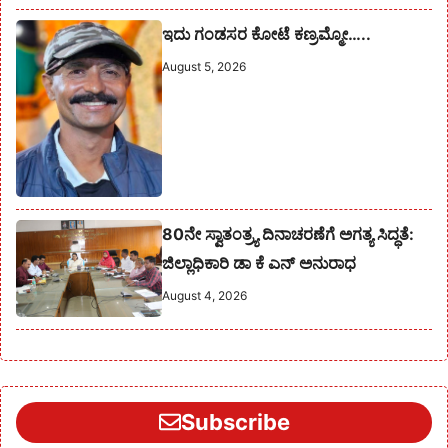
ಇದು ಗಂಡಸರ ಕೋಟೆ ಕಣ್ರಮ್ಮೋ…..
August 5, 2026
80ನೇ ಸ್ವಾತಂತ್ರ್ಯ ದಿನಾಚರಣೆಗೆ ಅಗತ್ಯ ಸಿದ್ಧತೆ:
ಜಿಲ್ಲಾಧಿಕಾರಿ ಡಾ ಕೆ ಎನ್ ಅನುರಾಧ
August 4, 2026
Subscribe