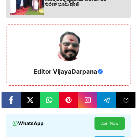
ಸುರೇಶ್ ಭೂಮಿ ಪೂಜೆ
Editor VijayaDarpana
WhatsApp
Join Now