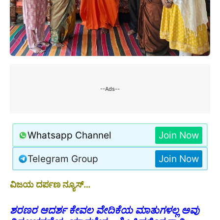
--Ads--
Whatsapp Channel
Join Now
Telegram Group
Join Now
ವಿಜಯ ದರ್ಪಣ ನ್ಯೂಸ್…
ಶರಣರ ಆದರ್ಶ ಕೇವಲ ವೇದಿಕೆಯ ಮಾತುಗಳಲ್ಲ ಅವು