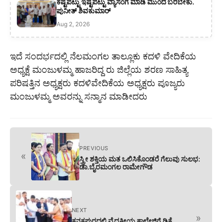
ಕಷ್ಟಪಟ್ಟು ಇಷ್ಟಪಟ್ಟು ವ್ಯಾಸಂಗ ಮಾಡಿ ಮುಂದೆ ಬರಬೇಕು.
ಪುನೀತ್ ಶಿವಕುಮಾರ್
Aug 2, 2026
ಇದೆ ಸಂದರ್ಭದಲ್ಲಿ ನೆಲಮಂಗಲ ತಾಲ್ಲೂಕು ಕದಳಿ ವೇದಿಕೆಯ
ಅಧ್ಯಕ್ಷೆ ಮಂಜುಳಮ್ಮ ಹಾಜರಿದ್ದ ರು ಜಿಲ್ಲೆಯ ಶರಣ ಸಾಹಿತ್ಯ
ಪರಿಷತ್ತಿನ ಅಧ್ಯಕ್ಷರು ಕದಳಿವೇದಿಕೆಯ ಅಧ್ಯಕ್ಷರು ಪೂಜ್ಯರು
ಮಂಜುಳಮ್ಮ ಅವರನ್ನು ಸನ್ಮಾನ ಮಾಡೀದರು
PREVIOUS
«
ಸ್ತ್ರೀ ಶಕ್ತಿಯ ಮತ ಒಲಿಸಿಕೊಂಡರೆ ಗೆಲುವು ಸುಲಭ:
ಡಾ.ಬೈರಮಂಗಲ ರಾಮೇಗೌಡ
NEXT
»
ಕನಕಪುರದಲ್ಲಿ ವೈದ್ಯಕೀಯ ಕಾಲೇಜಿಗೆ ಡಿಕೆ