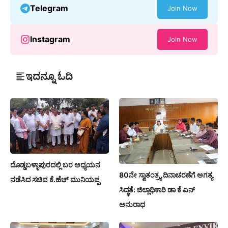
Telegram
Join Now
Instagram
Join Now
ಇದನ್ನೂ ಓದಿ
ದೊಡ್ಡಬಳ್ಳಾಪುರದಲ್ಲಿ ಬರ ಅಧ್ಯಯನ
80ನೇ ಸ್ವಾತಂತ್ರ್ಯ ದಿನಾಚರಣೆಗೆ ಅಗತ್ಯ
ನಡೆಸಿದ ಸಚಿವ ಕೆ.ಹೆಚ್ ಮುನಿಯಪ್ಪ
ಸಿದ್ಧತೆ: ಜಿಲ್ಲಾಧಿಕಾರಿ ಡಾ ಕೆ ಎನ್
ಅನುರಾಧ