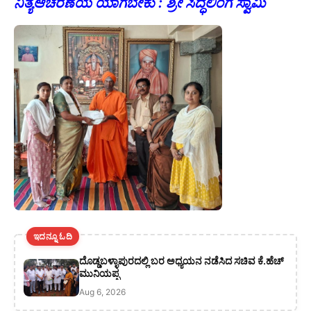
ನಿತ್ಯಆಚರಣೆಯ ಯಾಗಬೇಕು : ಶ್ರೀ ಸಿದ್ಧಲಿಂಗ ಸ್ವಾಮಿ
ಇದನ್ನೂ ಓದಿ
ದೊಡ್ಡಬಳ್ಳಾಪುರದಲ್ಲಿ ಬರ ಅಧ್ಯಯನ ನಡೆಸಿದ ಸಚಿವ ಕೆ.ಹೆಚ್
ಮುನಿಯಪ್ಪ
Aug 6, 2026