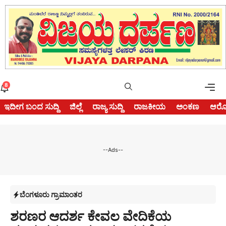
Skip
to
content
Me
8
ಇದೀಗ ಬಂದ ಸುದ್ದಿ
ಜಿಲ್ಲೆ
ರಾಜ್ಯ ಸುದ್ದಿ
ರಾಜಕೀಯ
ಅಂಕಣ
ಆರೋ
--Ads--
ಬೆಂಗಳೂರು ಗ್ರಾಮಾಂತರ
ಶರಣರ ಆದರ್ಶ ಕೇವಲ ವೇದಿಕೆಯ