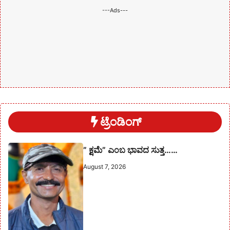
---Ads---
ಟ್ರೆಂಡಿಂಗ್
” ಕ್ಷಮೆ” ಎಂಬ ಭಾವದ ಸುತ್ತ……
August 7, 2026