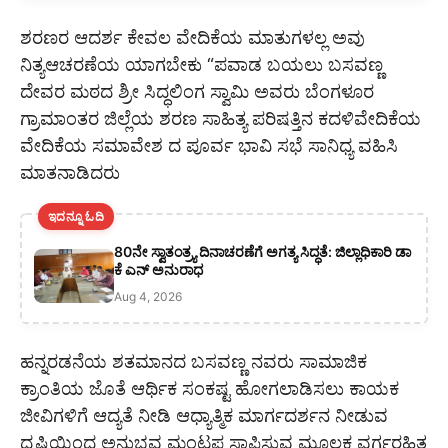
ಶರಣರ ಆದರ್ಶ ಕೇವಲ ವೇದಿಕೆಯ ಮಾತುಗಳಲ್ಲ ಅವು
ನಿತ್ಯಆಚರಣೆಯ ಯಾಗಬೇಕು “ಪವಾಡ ಬಯಲು ಬಸವಣ್ಣ
ದೇವರ ಮಠದ ಶ್ರೀ ಸಿದ್ಧಲಿಂಗ ಸ್ವಾಮಿ ಅವರು ಬೆಂಗಳೂರ
ಗ್ರಾಮಾಂತರ ಜಿಲ್ಲೆಯ ಶರಣ ಸಾಹಿತ್ಯ ಪರಿಷತ್ತಿನ ಕದಳಿವೇದಿಕೆಯ
ವೇದಿಕೆಯ ಸಮಾವೇಶ ದ ಪೂರ್ವ ಭಾವಿ ಸಭೆ ಸಾನಿಧ್ಯ ವಹಿಸಿ
ಮಾತನಾಡಿದರು
ಇದನ್ನೂ ಓದಿ
80ನೇ ಸ್ವಾತಂತ್ರ್ಯ ದಿನಾಚರಣೆಗೆ ಅಗತ್ಯ ಸಿದ್ಧತೆ: ಜಿಲ್ಲಾಧಿಕಾರಿ ಡಾ
ಕೆ ಎನ್ ಅನುರಾಧ
Aug 4, 2026
ಹನ್ನರಡನೆಯ ಶತಮಾನದ ಬಸವಣ್ಣ ನವರು ಸಾಮಾಜಿಕ
ಕ್ರಾಂತಿಯ ಜೊತೆ ಆರ್ಥಿಕ ಸಂಕಷ್ಟ ಹೋಗಲಾಡಿಸಲು ಕಾಯಕ
ಜೀವಿಗಳಿಗೆ ಆದ್ಯತೆ ನೀಡಿ ಆಧ್ಯಾತ್ಮಿಕ ಮಾರ್ಗದರ್ಶನ ನೀಡುವ
ದೃಷ್ಟಿಯಿಂದ ಅನುಭವ ಮಂಟಪ ಸ್ಥಾಪಿಸುವ ಮೂಲಕ ವರ್ಗರಹಿತ