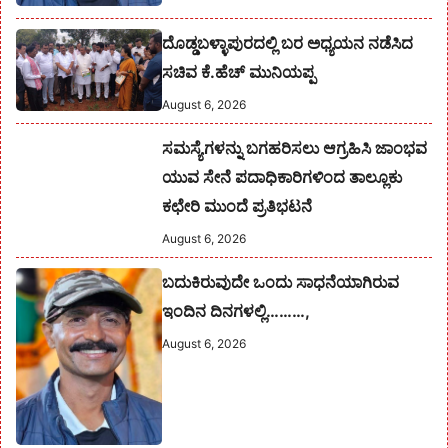
ದೊಡ್ಡಬಳ್ಳಾಪುರದಲ್ಲಿ ಬರ ಅಧ್ಯಯನ ನಡೆಸಿದ
ಸಚಿವ ಕೆ.ಹೆಚ್ ಮುನಿಯಪ್ಪ
August 6, 2026
ಸಮಸ್ಯೆಗಳನ್ನು ಬಗಹರಿಸಲು ಆಗ್ರಹಿಸಿ ಜಾಂಭವ
ಯುವ ಸೇನೆ ಪದಾಧಿಕಾರಿಗಳಿಂದ ತಾಲ್ಲೂಕು
ಕಛೇರಿ ಮುಂದೆ ಪ್ರತಿಭಟನೆ
August 6, 2026
ಬದುಕಿರುವುದೇ ಒಂದು ಸಾಧನೆಯಾಗಿರುವ
ಇಂದಿನ ದಿನಗಳಲ್ಲಿ………,
August 6, 2026