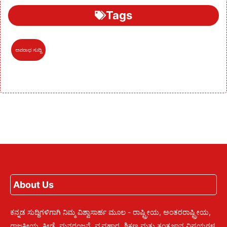
Tags
ಅಪರಾಧ ಸುದ್ದಿ
About Us
ಕನ್ನಡ ಸುದ್ದಿಗಳಿಗಾಗಿ ನಿಮ್ಮ ವಿಶ್ವಾಸಾರ್ಹ ಮೂಲ - ರಾಷ್ಟ್ರೀಯ, ಅಂತರರಾಷ್ಟ್ರೀಯ,
ರಾಜಕೀಯ, ಕ್ರೀಡೆ, ಮನರಂಜನೆ, ವ್ಯವಹಾರ, ಶಿಕ್ಷಣ ಮತ್ತು ತಂತ್ರಜ್ಞಾನ ವಿಷಯಗಳ