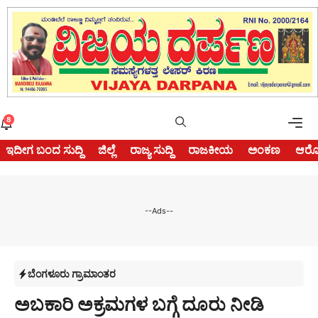
Skip
to
content
Me
8
ಇದೀಗ ಬಂದ ಸುದ್ದಿ
ಜಿಲ್ಲೆ
ರಾಜ್ಯ ಸುದ್ದಿ
ರಾಜಕೀಯ
ಅಂಕಣ
ಆರೋ
--Ads--
ಬೆಂಗಳೂರು ಗ್ರಾಮಾಂತರ
ಅಬಕಾರಿ ಅಕ್ರಮಗಳ ಬಗ್ಗೆ ದೂರು ನೀಡಿ