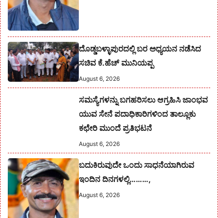
ದೊಡ್ಡಬಳ್ಳಾಪುರದಲ್ಲಿ ಬರ ಅಧ್ಯಯನ ನಡೆಸಿದ
ಸಚಿವ ಕೆ.ಹೆಚ್ ಮುನಿಯಪ್ಪ
August 6, 2026
ಸಮಸ್ಯೆಗಳನ್ನು ಬಗಹರಿಸಲು ಆಗ್ರಹಿಸಿ ಜಾಂಭವ
ಯುವ ಸೇನೆ ಪದಾಧಿಕಾರಿಗಳಿಂದ ತಾಲ್ಲೂಕು
ಕಛೇರಿ ಮುಂದೆ ಪ್ರತಿಭಟನೆ
August 6, 2026
ಬದುಕಿರುವುದೇ ಒಂದು ಸಾಧನೆಯಾಗಿರುವ
ಇಂದಿನ ದಿನಗಳಲ್ಲಿ………,
August 6, 2026