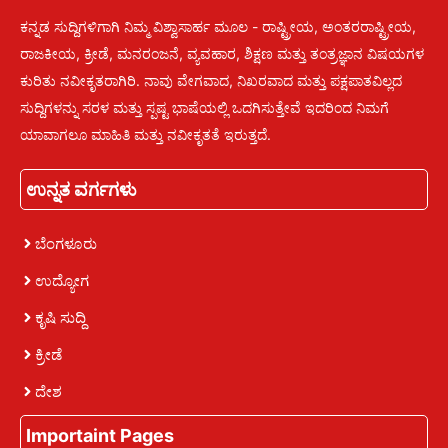
ಕನ್ನಡ ಸುದ್ದಿಗಳಿಗಾಗಿ ನಿಮ್ಮ ವಿಶ್ವಾಸಾರ್ಹ ಮೂಲ - ರಾಷ್ಟ್ರೀಯ, ಅಂತರರಾಷ್ಟ್ರೀಯ,
ರಾಜಕೀಯ, ಕ್ರೀಡೆ, ಮನರಂಜನೆ, ವ್ಯವಹಾರ, ಶಿಕ್ಷಣ ಮತ್ತು ತಂತ್ರಜ್ಞಾನ ವಿಷಯಗಳ
ಕುರಿತು ನವೀಕೃತರಾಗಿರಿ. ನಾವು ವೇಗವಾದ, ನಿಖರವಾದ ಮತ್ತು ಪಕ್ಷಪಾತವಿಲ್ಲದ
ಸುದ್ದಿಗಳನ್ನು ಸರಳ ಮತ್ತು ಸ್ಪಷ್ಟ ಭಾಷೆಯಲ್ಲಿ ಒದಗಿಸುತ್ತೇವೆ ಇದರಿಂದ ನಿಮಗೆ
ಯಾವಾಗಲೂ ಮಾಹಿತಿ ಮತ್ತು ನವೀಕೃತತೆ ಇರುತ್ತದೆ.
ಉನ್ನತ ವರ್ಗಗಳು
ಬೆಂಗಳೂರು
ಉದ್ಯೋಗ
ಕೃಷಿ ಸುದ್ದಿ
ಕ್ರೀಡೆ
ದೇಶ
Importaint Pages