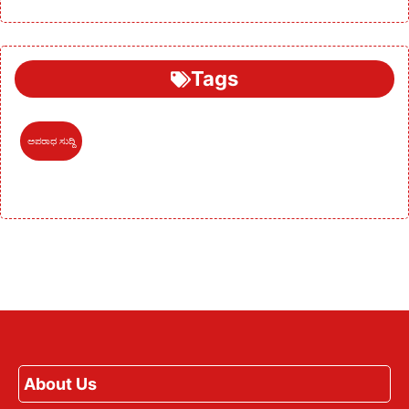
Tags
ಅಪರಾಧ ಸುದ್ದಿ
About Us