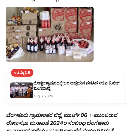
ಇದನ್ನೂ ಓದಿ
ದೊಡ್ಡಬಳ್ಳಾಪುರದಲ್ಲಿ ಬರ ಅಧ್ಯಯನ ನಡೆಸಿದ ಸಚಿವ ಕೆ.ಹೆಚ್
ಮುನಿಯಪ್ಪ
Aug 6, 2026
ಬೆಂಗಳೂರು ಗ್ರಾಮಾಂತರ ಜಿಲ್ಲೆ, ಮಾರ್ಚ್ 06 :-ಮುಂಬರುವ
ಲೋಕಸಭಾ ಚುನಾವಣೆ 2024ರ ಸಂಬಂಧ ಬೆಂಗಳೂರು
ಗ್ರಾಮಾಂತರ ಜಿಲ್ಲೆಯ ಅಬಕಾರಿ ಇಲಾಖೆಗೆ ಸಂಬಂಧಿಸಿದಂತೆ