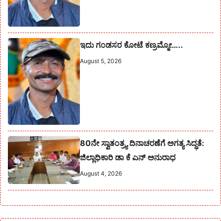
ಇದು ಗಂಡಸರ ಕೋಟೆ ಕಣ್ರಮ್ಮೋ…..
August 5, 2026
80ನೇ ಸ್ವಾತಂತ್ರ್ಯ ದಿನಾಚರಣೆಗೆ ಅಗತ್ಯ ಸಿದ್ಧತೆ:
ಜಿಲ್ಲಾಧಿಕಾರಿ ಡಾ ಕೆ ಎನ್ ಅನುರಾಧ
August 4, 2026