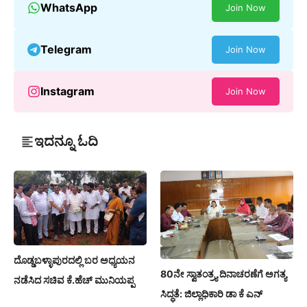
WhatsApp
Join Now
Telegram
Join Now
Instagram
Join Now
ಇದನ್ನೂ ಓದಿ
ದೊಡ್ಡಬಳ್ಳಾಪುರದಲ್ಲಿ ಬರ ಅಧ್ಯಯನ
80ನೇ ಸ್ವಾತಂತ್ರ್ಯ ದಿನಾಚರಣೆಗೆ ಅಗತ್ಯ
ನಡೆಸಿದ ಸಚಿವ ಕೆ.ಹೆಚ್ ಮುನಿಯಪ್ಪ
ಸಿದ್ಧತೆ: ಜಿಲ್ಲಾಧಿಕಾರಿ ಡಾ ಕೆ ಎನ್