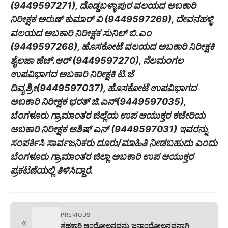
(9449597271), ದೊಡ್ಡಬಳ್ಳಾಪುರ ವಲಯದ ಅಬಕಾರಿ
ನಿರೀಕ್ಷಕ ಅರುಣ್ ಕುಮಾರ್ ವಿ (9449597269), ದೇವನಹಳ್ಳಿ
ವಲಯದ ಅಬಕಾರಿ ನಿರೀಕ್ಷಕ ಸುನಿಲ್ ಬಿ.ಎಂ
(9449597268), ಹೊಸಕೋಟೆ ವಲಯದ ಅಬಕಾರಿ ನಿರೀಕ್ಷಕಿ
ಶೈಲಜಾ ಹೆಚ್.ಆರ್ (9449597270), ನೆಲಮಂಗಲ
ಉಪವಿಭಾಗದ ಅಬಕಾರಿ ನಿರೀಕ್ಷಕಿ ಟಿ.ಜೆ
ದಿವ್ಯಶ್ರೀ(9449597037), ಹೊಸಕೋಟೆ ಉಪವಿಭಾಗದ
ಅಬಕಾರಿ ನಿರೀಕ್ಷಕ ಭರತ್ ಜಿ.ಎನ್(9449597035),
ಬೆಂಗಳೂರು ಗ್ರಾಮಾಂತರ ಜಿಲ್ಲೆಯ ಉಪ ಆಯುಕ್ತರ ಕಚೇರಿಯ
ಅಬಕಾರಿ ನಿರೀಕ್ಷಕ ಆಶಿಷ್ ಎನ್ (9449597031) ಇವರನ್ನು
ಸಂಪರ್ಕಿಸಿ ಸಾರ್ವಜನಿಕರು ದೂರು/ಮಾಹಿತಿ ನೀಡಬಹುದು ಎಂದು
ಬೆಂಗಳೂರು ಗ್ರಾಮಾಂತರ ಜಿಲ್ಲಾ ಅಬಕಾರಿ ಉಪ ಆಯುಕ್ತರ
ಪ್ರಕಟಣೆಯಲ್ಲಿ ತಿಳಿಸಿದ್ದಾರೆ.
PREVIOUS
«
ಸಹಕಾರಿ ಆಂದೋಲನವನ್ನು ಜನಾಂದೋಲನವನ್ನಾಗಿ