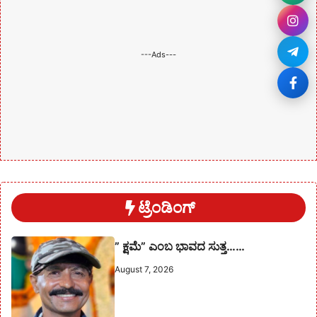
---Ads---
ಟ್ರೆಂಡಿಂಗ್
” ಕ್ಷಮೆ” ಎಂಬ ಭಾವದ ಸುತ್ತ……
August 7, 2026