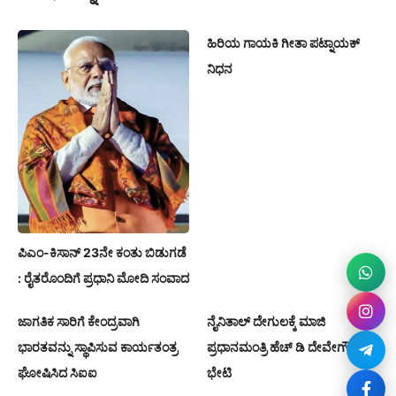
ಹಿರಿಯ ಗಾಯಕಿ ಗೀತಾ ಪಟ್ನಾಯಕ್
ನಿಧನ
ಪಿಎಂ-ಕಿಸಾನ್ 23ನೇ ಕಂತು ಬಿಡುಗಡೆ
: ರೈತರೊಂದಿಗೆ ಪ್ರಧಾನಿ ಮೋದಿ ಸಂವಾದ
ಜಾಗತಿಕ ಸಾರಿಗೆ ಕೇಂದ್ರವಾಗಿ
ನೈನಿತಾಲ್ ದೇಗುಲಕ್ಕೆ ಮಾಜಿ
ಭಾರತವನ್ನು ಸ್ಥಾಪಿಸುವ ಕಾರ್ಯತಂತ್ರ
ಪ್ರಧಾನಮಂತ್ರಿ ಹೆಚ್ ಡಿ ದೇವೇಗೌಡರ
ಘೋಷಿಸಿದ ಸಿಐಐ
ಭೇಟಿ