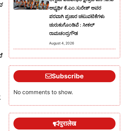
ವ
ಅಭ್ಯರ್ಥಿ ಕೆ.ಎಂ.ಸುರೇಶ್‌ ಅವರ
ಪರವಾಗಿ ಪ್ರಚಾರ ಚಟುವಟಿಕೆಗಳು
ಚುರುಕುಗೊಂಡಿವೆ : ಸೀಕಲ್
ರಾಮಚಂದ್ರಗೌಡ
August 4, 2026
ೆ
Subscribe
No comments to show.
.
पुरालेख