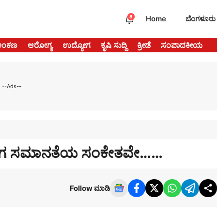
8
Home
ಬೆಂಗಳೂರು
ಅಂಕಣ
ಆರೋಗ್ಯ
ಉದ್ಯೋಗ
ಕೃಷಿ ಸುದ್ದಿ
ಕ್ರೀಡೆ
ಸಂಪಾದಕೀಯ
--Ads--
 ಲಿಂಗ ಸಮಾನತೆಯ ಸಂಕೇತವೇ……
Follow ಮಾಡಿ