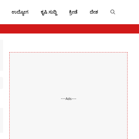
ಉದ್ಯೋಗ
ಕೃಷಿ ಸುದ್ದಿ
ಕ್ರೀಡೆ
ದೇಶ
---Ads---