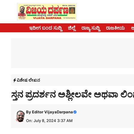
Skip
to
content
ಇದೀಗ ಬಂದ ಸುದ್ದಿ
ಜಿಲ್ಲೆ
ರಾಜ್ಯ ಸುದ್ದಿ
ರಾಜಕೀಯ
ವಿಶೇಷ ಲೇಖನ
ಸ್ತನ ಪ್ರದರ್ಶನ ಅಶ್ಲೀಲವೇ ಅಥವಾ
By
Editor VijayaDarpana
On: July 8, 2024 3:37 AM