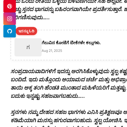
ಇದು ಒಂದು ರೀತಿಯ ಒಳ್ಳೆಯ ಬೆಳವಣಿಗೆಯೇ ಸಹ ಅಲ್ಲವೇ. ಈ
ಹೆಚ್ಚು ಸ್ತನದ ಭಾಗವನ್ನು ಬಹಿರಂಗವಾಗಿಯೇ ಪ್ರದರ್ಶಿಸುತ್ತಾರೆ.
ಪರಿಗಣಿಸುವುದು…..
ಇದನ್ನೂ ಓದಿ
ಗೆಲುವಿನ ಕೋಟೆಗೆ ಟೀಕೆಗಳೇ ಕಲ್ಲುಗಳು.
ಗ
Aug 21, 2025
ಸಂಪ್ರದಾಯವಾದಿಗಳಿಗೆ ಇದನ್ನು ಅರಗಿಸಿಕೊಳ್ಳುವುದು ಸ್ವಲ್ಪ ಕ
ಬಂದಿದೆ. ಇದು ಮತ್ತೊಂದು ಆಯಾಮದ ಚರ್ಚೆ ಮತ್ತು ಅಭಿಪ್ರಾಯ 
ತಾಯಿ ಅಕ್ಕ ತಂಗಿ ಹೆಂಡತಿ ಮುಂತಾದ ಮಹಿಳೆಯರಿಗೆ ಮತ್ತಷ್ಟು 
ಬದುಕು ಇನ್ನಷ್ಟು ಸಹಜವಾಗಬಹುದು…..
ಸ್ತನಗಳು ನಮ್ಮ ದೇಹದ ಸಹಜ ಭಾಗಗಳು ಎನಿಸಿ ಪ್ರತಿಕ್ಷಣವೂ ಅ
ಕಡಿಮೆಯಾಗಿ ಮನಸ್ಸು ಹಗುರವಾಗಬಹುದು. ಸ್ವಲ್ಪ ಯೋಚಿಸಿ. 