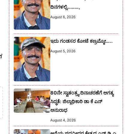
ದಿನಗಳಲ್ಲಿ………,
August 6, 2026
ಇದು ಗಂಡಸರ ಕೋಟೆ ಕಣ್ರಮ್ಮೋ…..
August 5, 2026
ಗ
80ನೇ ಸ್ವಾತಂತ್ರ್ಯ ದಿನಾಚರಣೆಗೆ ಅಗತ್ಯ
ಸಿದ್ಧತೆ: ಜಿಲ್ಲಾಧಿಕಾರಿ ಡಾ ಕೆ ಎನ್
ಅನುರಾಧ
August 4, 2026
ಆಗ್ನೆಯ ಪದವೀಧರ ಕ್ಷೇತ್ರದ ಎನ್.ಡಿ.ಎ