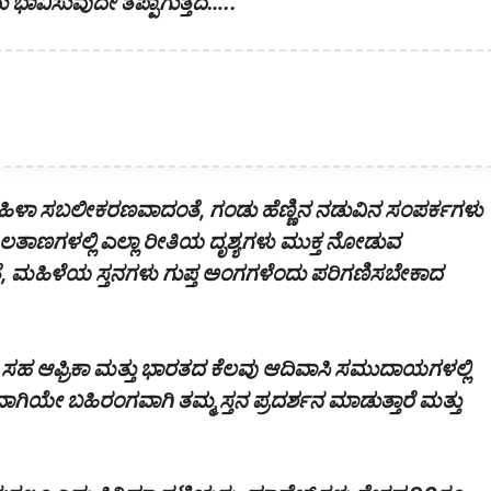
ಾವಿಸುವುದೇ ತಪ್ಪಾಗುತ್ತದೆ…..
್ಚು ಮಹಿಳಾ ಸಬಲೀಕರಣವಾದಂತೆ, ಗಂಡು ಹೆಣ್ಣಿನ ನಡುವಿನ ಸಂಪರ್ಕಗಳು
ಲತಾಣಗಳಲ್ಲಿ ಎಲ್ಲಾ ರೀತಿಯ ದೃಶ್ಯಗಳು ಮುಕ್ತ ನೋಡುವ
ಮಹಿಳೆಯ ಸ್ತನಗಳು ಗುಪ್ತ ಅಂಗಗಳೆಂದು ಪರಿಗಣಿಸಬೇಕಾದ
ಸಹ ಆಫ್ರಿಕಾ ಮತ್ತು ಭಾರತದ ಕೆಲವು ಆದಿವಾಸಿ ಸಮುದಾಯಗಳಲ್ಲಿ
ಾಗಿಯೇ ಬಹಿರಂಗವಾಗಿ ತಮ್ಮ ಸ್ತನ ಪ್ರದರ್ಶನ ಮಾಡುತ್ತಾರೆ ಮತ್ತು