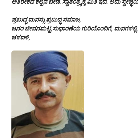
ಅತಿರೇಕದ ಕಲ್ಪನೆ ಬೇಡ. ಸ್ವಾತಂತ್ರ್ಯಕ್ಕೆ ಮಿತಿ ಇದೆ. ಅದು ಸ್ವೇಚ್ಛೆಯ
ಪ್ರಬುದ್ಧ ಮನಸ್ಸು ಪ್ರಬುದ್ಧ ಸಮಾಜ,
ಜನರ ಜೀವನಮಟ್ಟ ಸುಧಾರಣೆಯ ಗುರಿಯೊಂದಿಗೆ, ಮನಗಳಲ್ಲಿ, ಮ
ಚಳವಳಿ,