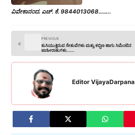
ವಿವೇಕಾನಂದ. ಎಚ್. ಕೆ. 9844013068……..
PREVIOUS
«
ಕುಸಿಯುತ್ತಿರುವ ಸೇತುವೆಗಳು ಮತ್ತು ಕಬ್ಬಿಣ ಹಾಗು ಸಿಮೆಂಟಿನ
ಜಾಹೀರಾತುಗಳು…….
Editor VijayaDarpana