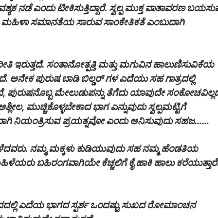
 ನಡೆ ಎಂದು ಟೀಕಿಸುತ್ತಿದ್ದಾರೆ. ಸ್ವಲ್ಪ ಮುಕ್ತ ವಾತಾವರಣ ಬಯಸು
ಮತ್ತು ಮಹಿಳಾ ಸಮಾನತೆಯ ಸಾರುವ ಸಾಂಕೇತಿಕತೆ ಎಂಬುದಾಗಿ
ೀತಿ ಇರುತ್ತದೆ. ಸಂತಾನೋತ್ಪತ್ತಿ ಮತ್ತು ಮಗುವಿನ ಹಾಲುಣಿಸುವಿಕೆಯ
ರುತ್ತದೆ. ಅನೇಕ ಪುರುಷ ಬಾಡಿ ಬಿಲ್ಡರ್ ಗಳ ಎದೆಯು ಸಹ ಗಾತ್ರದಲ್ಲಿ
ತದೆ, ಪುರುಷನೊಬ್ಬ ಮೇಲುಡುಪನ್ನು ತೆಗೆದು ಯಾವುದೇ ಸಂಕೋಚವಿಲ್ಲದ
್ಲೀಲ, ಮುಚ್ಚಿಕೊಳ್ಳಬೇಕಾದ ಭಾಗ ಎನ್ನುವುದು ಸ್ವಲ್ಪಮಟ್ಟಿಗೆ
ಾಗಿ ನಿಯಂತ್ರಿಸುವ
ಪ್ರಯತ್ನವೋ ಎಂದು ಅನಿಸುವುದು ಸಹಜ……
ಳೆದವರು. ನಮ್ಮ ಮಕ್ಕಳು ಕುಡಿಯುವುದು ಸಹ ನಮ್ಮ ಹೆಂಡತಿಯ
ಹಿಳೆಯರು ಬಹಿರಂಗವಾಗಿಯೇ ಕೆಚ್ಚಲಿಗೆ ಕೈ ಹಾಕಿ ಹಾಲು ಕರೆಯುತ್ತಾರೆ
ಸವದಲ್ಲಿ ಎದೆಯ ಭಾಗದ ಸ್ಪರ್ಶ ಒಂದಷ್ಟು ಸುಖದ ರೋಮಾಂಚನ