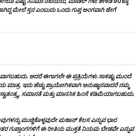
ಗಲೂ ಎಷ್ಟು ಸಿನಿಮಾ ನಟಿಯರು, ಮಾಡೆಲ್ ಗಳು ಶೇಕಡ 90ಕ್ಕೂ
 ಹಾಗಿದ್ದ ಮೇಲೆ ಸ್ತನ ಎಂಬುದು ಒಂದು ಗುಪ್ತ ಅಂಗವಾಗಿ ಹೇಗೆ
ಷ್ಟವಾಗಬಹುದು. ಆದರೆ ಈಗಾಗಲೇ ಈ ಪ್ರಕ್ರಿಯೆಗಳು ಸಾಕಷ್ಟು ಮುಂದೆ
ಮಾತ್ರ. ಇದು ಹೆಚ್ಚು ಪ್ರಾಯೋಗಿಕವಾಗಿ ಅನುಷ್ಠಾನವಾದರೆ ನಮ್ಮ
ಸ್ವಾತಂತ್ರ್ಯ, ಸಮಾನತೆ ಮತ್ತು ಮಾನಸಿಕ ಹಿಂಸೆ ಕಡಿಮೆಯಾಗಬಹುದು.
ವುಗಳನ್ನು ಮುಚ್ಚಿಕೊಳ್ಳವುದೇ ಮಹಾನ್ ಕೆಲಸ ಎನ್ನುವ ಭಾರ
ಇತರ ಗುಪ್ತಾಂಗಗಳಿಗೆ ಈ ರೀತಿಯ ಮುಕ್ತತೆ ನಿಯಮ ಬೇಡವೇ ಎನ್ನುವ