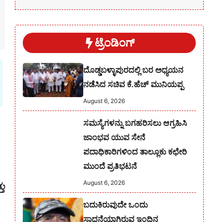
ಟ್ರೆಂಡಿಂಗ್
ದೊಡ್ಡಬಳ್ಳಾಪುರದಲ್ಲಿ ಬರ ಅಧ್ಯಯನ
ನಡೆಸಿದ ಸಚಿವ ಕೆ.ಹೆಚ್ ಮುನಿಯಪ್ಪ
August 6, 2026
ಸಮಸ್ಯೆಗಳನ್ನು ಬಗಹರಿಸಲು ಆಗ್ರಹಿಸಿ
ಜಾಂಭವ ಯುವ ಸೇನೆ
ಪದಾಧಿಕಾರಿಗಳಿಂದ ತಾಲ್ಲೂಕು ಕಛೇರಿ
ಮುಂದೆ ಪ್ರತಿಭಟನೆ
August 6, 2026
ತು
ಬದುಕಿರುವುದೇ ಒಂದು
ಸಾಧನೆಯಾಗಿರುವ ಇಂದಿನ