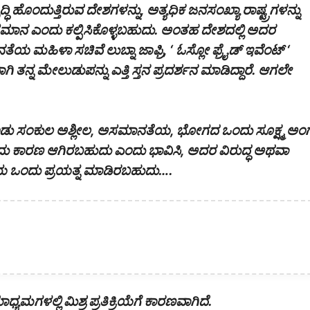
 ಹೊಂದುತ್ತಿರುವ ದೇಶಗಳನ್ನು, ಅತ್ಯಧಿಕ ಜನಸಂಖ್ಯಾ ರಾಷ್ಟ್ರಗಳನ್ನು
 ಸಮಾನ ಎಂದು ಕಲ್ಪಿಸಿಕೊಳ್ಳಬಹುದು. ಅಂತಹ ದೇಶದಲ್ಲಿ ಅದರ
ತೆಯ ಮಹಿಳಾ ಸಚಿವೆ ಲುಬ್ನಾ ಜಾಫ್ರಿ, ‘ ಓಸ್ಲೋ ಫ್ರೈಡ್ ಇವೆಂಟ್ ‘
ತನ್ನ ಮೇಲುಡುಪನ್ನು ಎತ್ತಿ ಸ್ತನ ಪ್ರದರ್ಶನ ಮಾಡಿದ್ದಾರೆ. ಆಗಲೇ
ಡು ಸಂಕುಲ ಅಶ್ಲೀಲ, ಅಸಮಾನತೆಯ, ಭೋಗದ ಒಂದು ಸೂಕ್ಷ್ಮ ಅಂ
ು ಕಾರಣ ಆಗಿರಬಹುದು ಎಂದು ಭಾವಿಸಿ, ಅದರ ವಿರುದ್ಧ ಅಥವಾ
 ಒಂದು ಪ್ರಯತ್ನ ಮಾಡಿರಬಹುದು….
ಯಮಗಳಲ್ಲಿ ಮಿಶ್ರ ಪ್ರತಿಕ್ರಿಯೆಗೆ ಕಾರಣವಾಗಿದೆ.