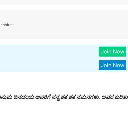
--Ads--
Join Now
Join Now
ರ ಜನುಮ ದಿನದಂದು ಅವರಿಗೆ ನನ್ನ ಶತ ಶತ ನಮನಗಳು. ಅವರ ಕುರಿತು