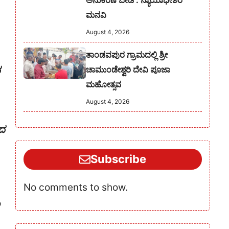
ಅನುಕರಣೆ ಬೇಡ : ನ್ಯಾಯಾಧೀಶರ
ಮನವಿ
August 4, 2026
ತಾಂಡವಪುರ ಗ್ರಾಮದಲ್ಲಿ ಶ್ರೀ
ದ
ಚಾಮುಂಡೇಶ್ವರಿ ದೇವಿ ಪೂಜಾ
ಮಹೋತ್ಸವ
August 4, 2026
ಡದ
Subscribe
No comments to show.