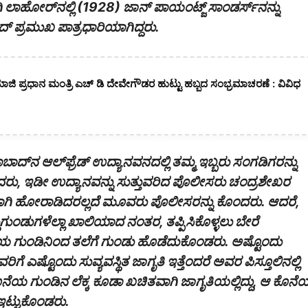
ಾಹೋರ್‌‌ನಲ್ಲಿ (1928) ಜಾನ್‌ ಪಾಯಂಟ್ಜ್‌ ಸಾಂಡರ್ಸ್‌‌ನನ್ನು
 ಪ್ರಮುಖ ಪಾತ್ರಧಾರಿಯಾಗಿದ್ದರು.
ಾಜಿ ಪ್ರಧಾನ ಮಂತ್ರಿ ಎಚ್ ಡಿ ದೇವೇಗೌಡರ ಹುಟ್ಟು ಹಬ್ಬದ ಸಂಭ್ರಮಾಚರಣೆ : ವಿವಿಧ
‌‌ನ ಆಲ್‌ಫ್ರೆಡ್‌ ಉದ್ಯಾನವನದಲ್ಲಿ ತಮ್ಮ ಇಬ್ಬರು ಸಂಗಡಿಗರನ್ನು
ು‌, ಇಡೀ ಉದ್ಯಾನವನ್ನು ಸುತ್ತುವರಿದ ಪೊಲೀಸರು ಚಂದ್ರಶೇಖರ
ಯಾಗಿ ಹೋರಾಡಿದರಲ್ಲದೆ ಮೂವರು ಪೊಲೀಸರನ್ನು ಕೊಂದರು. ಆದರೆ,
್ದುಗುಂಡುಗಳೆಲ್ಲಾ ಖಾಲಿಯಾದ ನಂತರ, ತಪ್ಪಿಸಿಕೊಳ್ಳಲು ಬೇರೆ
ೆಯ ಗುಂಡಿನಿಂದ ತಲೆಗೆ ಗುಂಡು ಹೊಡೆದುಕೊಂಡರು. ಅಷ್ಟೊಂದು
ಷ್ಟೊಂದು ಸುವ್ಯವಸ್ಥಿತ ಜಾಗೃತಿ ಇತ್ತೆಂದರೆ ಅವರ ಪಿಸ್ತೂಲಿನಲ್ಲಿ
ಯ ಗುಂಡಿನ ಲೆಕ್ಕ ಕೂಡಾ ಖಚಿತವಾಗಿ ಜಾಗೃತಿಯಲ್ಲಿದ್ದು, ಆ ಕೊನೆ
 ಇಟ್ಟುಕೊಂಡರು.