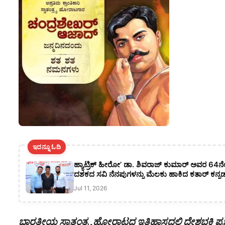
ಇದನ್ನೂ ಓದಿ
ಹ್ಯಾಟ್ರಿಕ್ ಹೀರೋ’ ಡಾ. ಶಿವರಾಜ್ ಕುಮಾರ್ ಅವರ 64ನೇ 
ದಶಕದ ಸವಿ ನೆನಪುಗಳನ್ನು ಮೆಲಕು ಹಾಕಿದ ಕತಾರ್ ಕನ್
Jul 11, 2026
ಭಾರತೀಯ ಸ್ವಾತಂತ್ರ್ಯ ಹೋರಾಟದ ಇತಿಹಾಸದಲ್ಲಿ ದೇಶಭಕ್ತಿ ಪ