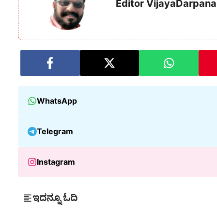
Editor VijayaDarpana
WhatsApp
Telegram
Instagram
ಇದನ್ನೂ ಓದಿ