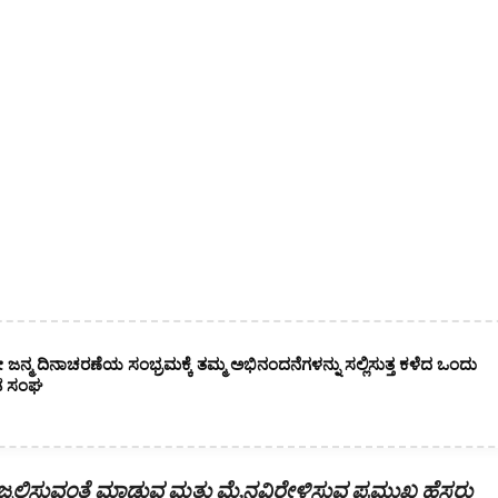
ಜನ್ಮ ದಿನಾಚರಣೆಯ ಸಂಭ್ರಮಕ್ಕೆ ತಮ್ಮ ಅಭಿನಂದನೆಗಳನ್ನು ಸಲ್ಲಿಸುತ್ತ ಕಳೆದ ಒಂದು
ನಡ ಸಂಘ
್ರಜ್ವಲಿಸುವಂತೆ ಮಾಡುವ ಮತ್ತು ಮೈನವಿರೇಳಿಸುವ ಪ್ರಮುಖ ಹೆಸರು