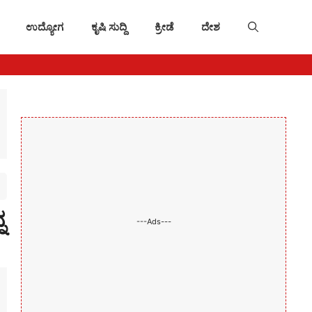
ಉದ್ಯೋಗ
ಕೃಷಿ ಸುದ್ದಿ
ಕ್ರೀಡೆ
ದೇಶ
ನ
---Ads---