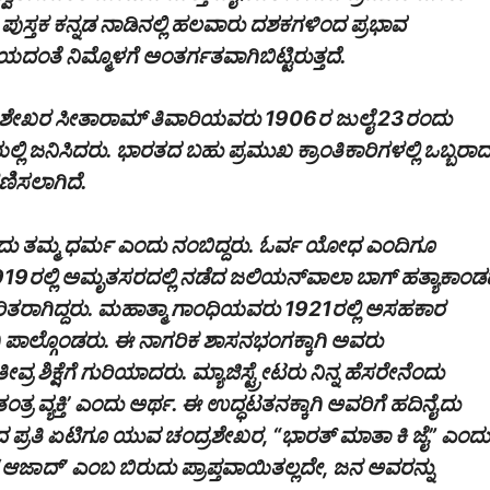
ಸ್ತಕ ಕನ್ನಡ ನಾಡಿನಲ್ಲಿ ಹಲವಾರು ದಶಕಗಳಿಂದ ಪ್ರಭಾವ
ಯದಂತೆ ನಿಮ್ಮೊಳಗೆ ಅಂತರ್ಗತವಾಗಿಬಿಟ್ಟಿರುತ್ತದೆ.
ರಶೇಖರ ಸೀತಾರಾಮ್‌‌ ತಿವಾರಿಯವರು 1906ರ ಜುಲೈ 23ರಂದು
್ಲಿ ಜನಿಸಿದರು. ಭಾರತದ ಬಹು ಪ್ರಮುಖ ಕ್ರಾಂತಿಕಾರಿಗಳಲ್ಲಿ ಒಬ್ಬರಾ
ಣಿಸಲಾಗಿದೆ.
ವುದು ತಮ್ಮ ಧರ್ಮ ಎಂದು ನಂಬಿದ್ದರು. ಓರ್ವ ಯೋಧ ಎಂದಿಗೂ
1919ರಲ್ಲಿ ಅಮೃತಸರದಲ್ಲಿ ನಡೆದ ಜಲಿಯನ್‌ವಾಲಾ ಬಾಗ್‌‌‌‌ ಹತ್ಯಾಕಾಂ
ರಾಗಿದ್ದರು. ಮಹಾತ್ಮಾ ಗಾಂಧಿಯವರು 1921ರಲ್ಲಿ ಅಸಹಕಾರ
ಿ ಪಾಲ್ಗೊಂಡರು. ಈ ನಾಗರಿಕ ಶಾಸನಭಂಗಕ್ಕಾಗಿ ಅವರು
 ಶಿಕ್ಷೆಗೆ ಗುರಿಯಾದರು. ಮ್ಯಾಜಿಸ್ಟ್ರೇಟರು ನಿನ್ನ ಹೆಸರೇನೆಂದು
್ರ ವ್ಯಕ್ತಿ’ ಎಂದು ಅರ್ಥ. ಈ ಉದ್ಧಟತನಕ್ಕಾಗಿ ಅವರಿಗೆ ಹದಿನೈದು
 ಪ್ರತಿ ಏಟಿಗೂ ಯುವ ಚಂದ್ರಶೇಖರ, “ಭಾರತ್‌ ಮಾತಾ ಕಿ ಜೈ” ಎಂದು
ಜಾದ್’‌‌ ಎಂಬ ಬಿರುದು ಪ್ರಾಪ್ತವಾಯಿತಲ್ಲದೇ, ಜನ ಅವರನ್ನು