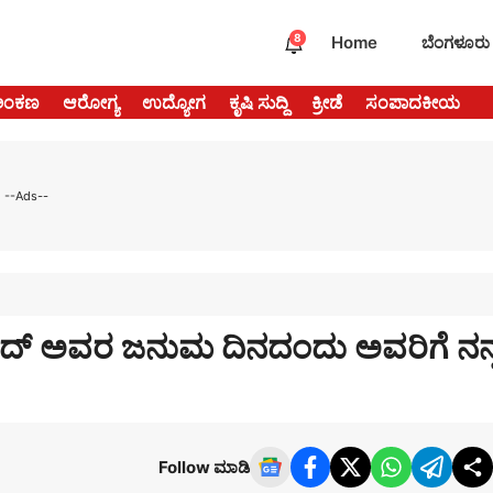
8
Home
ಬೆಂಗಳೂರು
ಅಂಕಣ
ಆರೋಗ್ಯ
ಉದ್ಯೋಗ
ಕೃಷಿ ಸುದ್ದಿ
ಕ್ರೀಡೆ
ಸಂಪಾದಕೀಯ
--Ads--
ಆಜಾದ್ ಅವರ ಜನುಮ ದಿನದಂದು ಅವರಿಗೆ ನನ್
Follow ಮಾಡಿ