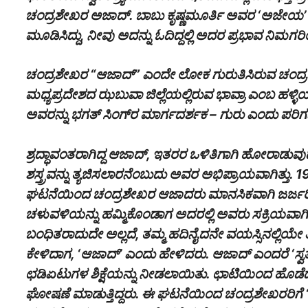
ಚಂದ್ರಶೇಖರ ಅಜಾದ್. ಬಾಬು ಕೃಷ್ಣಮೂರ್ತಿ ಅವರ ‘ಅಜೇಯ’ ಪು
ಮೂಡಿಸಿದ್ದು, ನೀವು ಅದನ್ನು ಓದಿದ್ದಲ್ಲಿ ಅದರ ಪ್ರಭಾವ ನಿಮಗರಿ
ಚಂದ್ರಶೇಖರ “ಆಜಾದ್” ಎಂದೇ ಲೋಕ ಗುರುತಿಸಿರುವ ಚಂದ್
ಮಧ್ಯಪ್ರದೇಶದ ಝಬುವಾ ಜಿಲ್ಲೆಯಲ್ಲಿರುವ ಭಾವ್ರಾ ಎಂಬ ಹಳ್ಳಿಯಲ
ಅವರನ್ನು ಭಗತ್‌‌ ಸಿಂಗ್‌‌ರ ಮಾರ್ಗದರ್ಶಕ – ಗುರು ಎಂದು ಪರಿಗ
ಶ್ರದ್ಧಾವಂತರಾಗಿದ್ದ ಆಜಾದ್, ಇತರರ ಒಳಿತಿಗಾಗಿ ಹೋರಾಡು
ಶಸ್ತ್ರವನ್ನು ತ್ಯಜಿಸಲಾರನೆಂಬುದು ಅವರ ಅಭಿಪ್ರಾಯವಾಗಿತ್ತು. 
ಘಟನೆಯಿಂದ ಚಂದ್ರಶೇಖರ ಆಜಾದರು ಮಾನಸಿಕವಾಗಿ ಜರ್ಜರಿತ
ಚಳುವಳಿಯನ್ನು ಹಮ್ಮಿಕೊಂಡಾಗ ಅದರಲ್ಲಿ ಅವರು ಸಕ್ರಿಯವಾಗ
ಬಂಧಿತರಾದುದೇ ಅಲ್ಲದೆ, ತಮ್ಮ ಹದಿನೈದನೇ ವಯಸ್ಸಿನಲ್ಲಿಯೇ ತೀವ್ರ
ಕೇಳಿದಾಗ, ‘ಆಜಾದ್’ ಎಂದು ಹೇಳಿದರು. ಆಜಾದ್ ಎಂದರೆ ‘ಸ್ವತಂತ
ಛಡಿಏಟುಗಳ ಶಿಕ್ಷೆಯನ್ನು ನೀಡಲಾಯಿತು. ಛಾಟಿಯಿಂದ ಹೊಡೆದ
ಘೋಷಣೆ ಮಾಡುತ್ತಿದ್ದರು. ಈ ಘಟನೆಯಿಂದ ಚಂದ್ರಶೇಖರರಿಗೆ ‘ಆ