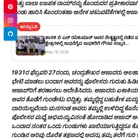
ಮತ್ತು ಲಾಲಾ ಲಜಪತ ರಾಯ್‌‌ರನ್ನು ಕೊಂದುದರ ಪ್ರತೀಕಾರವಾಗಿ ಲ
ಗುಂಡು ಹಾರಿಸಿ ಕೊಂದಂತಹಾ ಅನೇಕ ಚಟುವಟಿಕೆಗಳಲ್ಲಿ ಆಜಾದ್
ಇದನ್ನೂ ಓದಿ
ಶಾಸಕ ಬಿ ಎನ್ ರವಿಕುಮಾರ್ ಅವರ ನೇತೃತ್ವದಲ್ಲಿ ನಡೆದ ಮ
ಕ್ಷೇತ್ರಗಳಲ್ಲಿ ಸಾಧನೆಗೈದ ಸಾಧಕರಿಗೆ ಗೌರವ ಸನ್ಮಾನ…
May 19, 2026
1931ರ ಫೆಬ್ರವರಿ 27ರಂದು, ಚಂದ್ರಶೇಖರ ಆಜಾದರು‌ ಅಲಹಾಬಾದ್
ಭೇಟಿ ಮಾಡಲು ಬಂದಾಗ ಅವರನ್ನು ಪೊಲೀಸರು ಗುರುತು ಹಿಡಿದರ
ಆಜಾದ್‌‌‌ರಿಗೆ ಶರಣಾಗಲು ಆದೇಶಿಸಿದರು. ಆಜಾದರು ಏಕಾಕಿ
ಅವರ ತೊಡೆಗೆ ಗುಂಡೇಟು ಬಿದ್ದಿತ್ತು. ತಮ್ಮಲ್ಲಿದ್ದ ಬಹುತೇಕ ಮದ
ದಾರಿಯಿಲ್ಲವೆಂದು ಮನಗಂಡ ಅವರು ತಮ್ಮಲ್ಲಿ ಉಳಿದಿದ್ದ ಕೊನ
ಪೊಲೀಸರ ಮಧ್ಯೆ ಅಭಿಮನ್ಯುವಿನಂತೆ ಹೋರಾಡಿದ ಆಜಾದ್ ಅವರಿಗೆ ಎ
ಒಂದಾದ ನಂತರ ಒಂದು ಗುಂಡುಗಳು ಖಾಲಿಯಾಗುತ್ತಿದ್ದರೂ ಕೊನೆ
ಗುಂಡಿನ ಅರಿವು ದೊರೆತ ತಕ್ಷಣದಲ್ಲಿ ಅದನ್ನು ತಮ್ಮ ತಲೆಗೆ ಗುರಿ