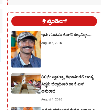
ಟ್ರೆಂಡಿಂಗ್
ಇದು ಗಂಡಸರ ಕೋಟೆ ಕಣ್ರಮ್ಮೋ…..
August 5, 2026
80ನೇ ಸ್ವಾತಂತ್ರ್ಯ ದಿನಾಚರಣೆಗೆ ಅಗತ್ಯ
ಸಿದ್ಧತೆ: ಜಿಲ್ಲಾಧಿಕಾರಿ ಡಾ ಕೆ ಎನ್
ಅನುರಾಧ
August 4, 2026