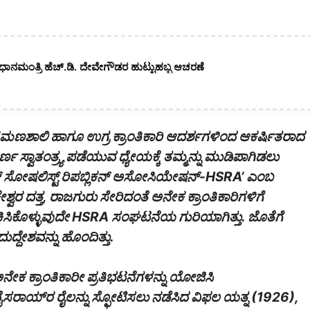
ಪ್ರಧಾನಮಂತ್ರಿ ಹೆಚ್.ಡಿ. ದೇವೇಗೌಡರ ಹುಟ್ಟುಹಬ್ಬ ಆಚರಣೆ
್ರಮಣಶಾಲಿ ಹಾಗೂ ಉಗ್ರ ಕ್ರಾಂತಿಕಾರಿ ಆದರ್ಶಗಳಿಂದ ಆಕರ್ಷಿತರಾದ
ವಾತಂತ್ರ್ಯ ಪಡೆಯುವ ಧ್ಯೇಯಕ್ಕೆ ತಮ್ಮನ್ನು ಮುಡಿಪಾಗಿಡಲು
ತಾನ್‌‌ ಸೋಷಲಿಸ್ಟ್‌‌ ರಿಪಬ್ಲಿಕನ್‌ ಅಸೋಸಿಯೇಷನ್-‌HSRA’ ಎಂಬ
ಶ್ವರ ದತ್ತ, ರಾಜ‌ಗುರು ಸೇರಿದಂತೆ ಅನೇಕ ಕ್ರಾಂತಿಕಾರಿಗಳಿಗೆ
ರಕಿಸಿಕೊಳ್ಳುವುದೇ HSRA ಸಂಘಟನೆಯ ಗುರಿಯಾಗಿತ್ತು. ಜೊತೆಗೆ
್ದೇಶವನ್ನು ಹೊಂದಿತ್ತು.
ಕ ಕ್ರಾಂತಿಕಾರೀ ಪ್ರತಿಭಟನೆಗಳನ್ನು ಯೋಜಿಸಿ
ಸರಾಯ್‌ರ ರೈಲನ್ನು ಸ್ಫೋಟಿಸಲು ನಡೆಸಿದ ವಿಫಲ ಯತ್ನ (1926),