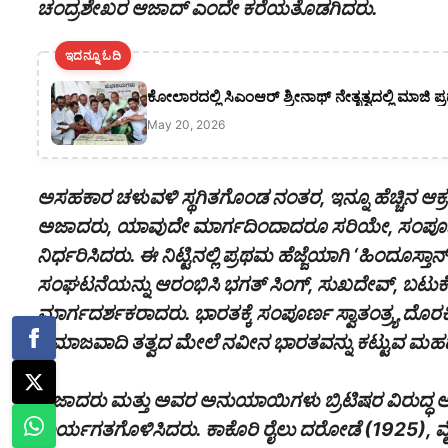
ಚಂದ್ರಶೇಖರ ಆಜಾದ್‌‌‌ ಎಂದೇ ಕರೆಯತೊಡಗಿದರು.
ಇದನ್ನೂ ಓದಿ
ಕೋಲಾರದಲ್ಲಿ ಸಿಎಂಆರ್ ಶ್ರೀನಾಥ್ ನೇತೃತ್ವದಲ್ಲಿ ಮಾಜಿ 
May 20, 2026
ಅಸಹಕಾರ ಚಳುವಳಿ ಸ್ಥಗಿತಗೊಂಡ ನಂತರ, ಇನ್ನೂ ಹೆಚ್ಚಿನ ಆಕ
ಅಜಾದರು, ಯಾವುದೇ ಮಾರ್ಗದಿಂದಾದರೂ ಸರಿಯೇ, ಸಂಪೂರ್ಣ ಸ್
ನಿರ್ಧರಿಸಿದರು. ಈ ನಿಟ್ಟಿನಲ್ಲಿ ಪ್ರಥಮ ಹೆಜ್ಜೆಯಾಗಿ ‘ಹಿಂದೂಸ್
ಸಂಘಟನೆಯನ್ನು ಆರಂಭಿಸಿ ಭಗತ್‌‌ ಸಿಂಗ್‌‌, ಸುಖದೇವ್‌‌, ಬಟುಕೇ
ಮಾರ್ಗದರ್ಶಕರಾದರು. ಭಾರತಕ್ಕೆ ಸಂಪೂರ್ಣ ಸ್ವಾತಂತ್ರ್ಯ ದೊ
ಸಮಾಜವಾದಿ ತತ್ವದ ಮೇಲೆ ನವೀನ ಭಾರತವನ್ನು ಕಟ್ಟುವ ಮಹದುದ
ಆಜಾದರು ಮತ್ತು ಅವರ ಅನುಯಾಯಿಗಳು ಬ್ರಿಟಿಷರ ವಿರುದ್ಧ ಅನೇ
ಕಾರ್ಯಗತಗೊಳಿಸಿದರು. ಕಾಕೊರಿ ರೈಲು ದರೋಡೆ (1925), ವೈ