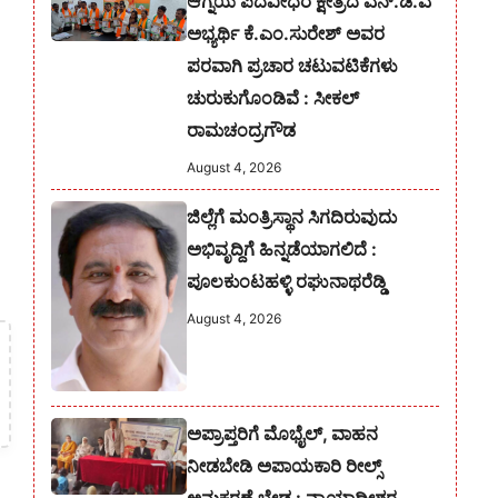
ಆಗ್ನೆಯ ಪದವೀಧರ ಕ್ಷೇತ್ರದ ಎನ್.ಡಿ.ಎ
ಅಭ್ಯರ್ಥಿ ಕೆ.ಎಂ.ಸುರೇಶ್‌ ಅವರ
ಪರವಾಗಿ ಪ್ರಚಾರ ಚಟುವಟಿಕೆಗಳು
ಚುರುಕುಗೊಂಡಿವೆ : ಸೀಕಲ್
ರಾಮಚಂದ್ರಗೌಡ
August 4, 2026
ಜಿಲ್ಲೆಗೆ ಮಂತ್ರಿಸ್ಥಾನ ಸಿಗದಿರುವುದು
ಅಭಿವೃದ್ದಿಗೆ ಹಿನ್ನಡೆಯಾಗಲಿದೆ :
ಪೂಲಕುಂಟಹಳ್ಳಿ ರಘುನಾಥರೆಡ್ಡಿ
August 4, 2026
ಅಪ್ರಾಪ್ತರಿಗೆ ಮೊಭೈಲ್, ವಾಹನ
ನೀಡಬೇಡಿ ಅಪಾಯಕಾರಿ ರೀಲ್ಸ್