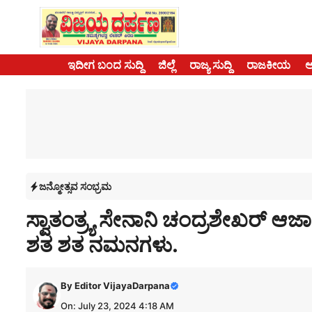
Skip
to
content
ಇದೀಗ ಬಂದ ಸುದ್ದಿ
ಜಿಲ್ಲೆ
ರಾಜ್ಯ ಸುದ್ದಿ
ರಾಜಕೀಯ
ಜನ್ಮೋತ್ಸವ ಸಂಭ್ರಮ
ಸ್ವಾತಂತ್ರ್ಯ ಸೇನಾನಿ ಚಂದ್ರಶೇಖರ್ 
ಶತ ಶತ ನಮನಗಳು.
By
Editor VijayaDarpana
On: July 23, 2024 4:18 AM