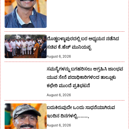
ದೊಡ್ಡಬಳ್ಳಾಪುರದಲ್ಲಿ ಬರ ಅಧ್ಯಯನ ನಡೆಸಿದ
ಸಚಿವ ಕೆ.ಹೆಚ್ ಮುನಿಯಪ್ಪ
August 6, 2026
ಸಮಸ್ಯೆಗಳನ್ನು ಬಗಹರಿಸಲು ಆಗ್ರಹಿಸಿ ಜಾಂಭವ
ಯುವ ಸೇನೆ ಪದಾಧಿಕಾರಿಗಳಿಂದ ತಾಲ್ಲೂಕು
ಕಛೇರಿ ಮುಂದೆ ಪ್ರತಿಭಟನೆ
August 6, 2026
ಬದುಕಿರುವುದೇ ಒಂದು ಸಾಧನೆಯಾಗಿರುವ
ಇಂದಿನ ದಿನಗಳಲ್ಲಿ………,
August 6, 2026