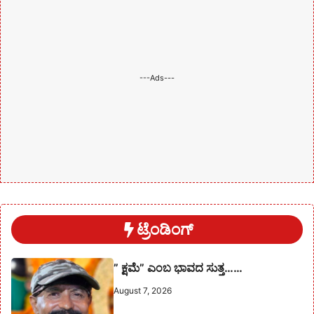
---Ads---
ಟ್ರೆಂಡಿಂಗ್
” ಕ್ಷಮೆ” ಎಂಬ ಭಾವದ ಸುತ್ತ……
August 7, 2026