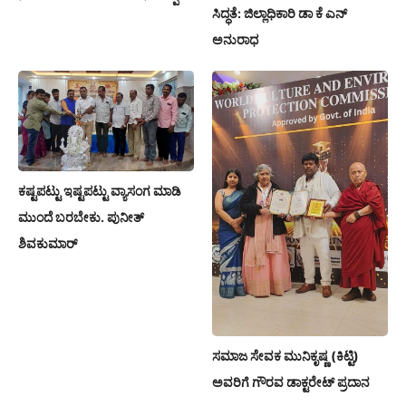
ಸಿದ್ಧತೆ: ಜಿಲ್ಲಾಧಿಕಾರಿ ಡಾ ಕೆ ಎನ್
ಅನುರಾಧ
ಕಷ್ಟಪಟ್ಟು ಇಷ್ಟಪಟ್ಟು ವ್ಯಾಸಂಗ ಮಾಡಿ
ಮುಂದೆ ಬರಬೇಕು. ಪುನೀತ್
ಶಿವಕುಮಾರ್
ಸಮಾಜ ಸೇವಕ ಮುನಿಕೃಷ್ಣ (ಕಿಟ್ಟಿ)
ಅವರಿಗೆ ಗೌರವ ಡಾಕ್ಟರೇಟ್ ಪ್ರದಾನ