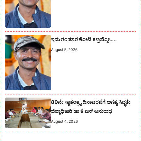
ಇದು ಗಂಡಸರ ಕೋಟೆ ಕಣ್ರಮ್ಮೋ…..
August 5, 2026
80ನೇ ಸ್ವಾತಂತ್ರ್ಯ ದಿನಾಚರಣೆಗೆ ಅಗತ್ಯ ಸಿದ್ಧತೆ:
ಜಿಲ್ಲಾಧಿಕಾರಿ ಡಾ ಕೆ ಎನ್ ಅನುರಾಧ
August 4, 2026