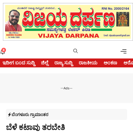
Skip
to
content
Me
8
ಇದೀಗ ಬಂದ ಸುದ್ದಿ
ಜಿಲ್ಲೆ
ರಾಜ್ಯ ಸುದ್ದಿ
ರಾಜಕೀಯ
ಅಂಕಣ
ಆರೋ
--Ads--
ಬೆಂಗಳೂರು ಗ್ರಾಮಾಂತರ
ಬೆಳೆ ಕಟಾವು ತರಬೇತಿ