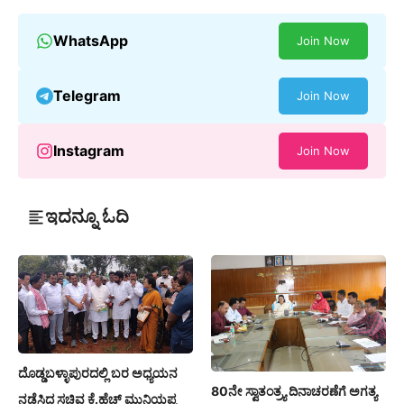
WhatsApp
Join Now
Telegram
Join Now
Instagram
Join Now
ಇದನ್ನೂ ಓದಿ
ದೊಡ್ಡಬಳ್ಳಾಪುರದಲ್ಲಿ ಬರ ಅಧ್ಯಯನ
80ನೇ ಸ್ವಾತಂತ್ರ್ಯ ದಿನಾಚರಣೆಗೆ ಅಗತ್ಯ
ನಡೆಸಿದ ಸಚಿವ ಕೆ.ಹೆಚ್ ಮುನಿಯಪ್ಪ