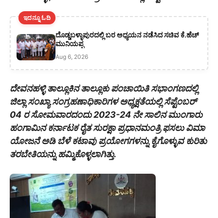
ಇದನ್ನೂ ಓದಿ
ದೊಡ್ಡಬಳ್ಳಾಪುರದಲ್ಲಿ ಬರ ಅಧ್ಯಯನ ನಡೆಸಿದ ಸಚಿವ ಕೆ.ಹೆಚ್
ಮುನಿಯಪ್ಪ
Aug 6, 2026
ದೇವನಹಳ್ಳಿ ತಾಲ್ಲೂಕಿನ ತಾಲ್ಲೂಕು‌ ಪಂಚಾಯಿತಿ ಸಭಾಂಗಣದಲ್ಲಿ
ಜಿಲ್ಲಾ ಸಂಖ್ಯಾ ಸಂಗ್ರಹಣಾಧಿಕಾರಿಗಳ ಅಧ್ಯಕ್ಷತೆಯಲ್ಲಿ ಸೆಪ್ಟೆಂಬರ್
04 ರ ಸೋಮವಾರದಂದು 2023-24 ನೇ ಸಾಲಿನ ಮುಂಗಾರು
ಹಂಗಾಮಿನ ಕರ್ನಾಟಕ ರೈತ ಸುರಕ್ಷಾ ಪ್ರಧಾನಮಂತ್ರಿ ಫಸಲು ವಿಮಾ
ಯೋಜನೆ ಅಡಿ ಬೆಳೆ ಕಟಾವು ಪ್ರಯೋಗಗಳನ್ನು ಕೈಗೊಳ್ಳುವ ಕುರಿತು
ತರಬೇತಿಯನ್ನು ಹಮ್ಮಿಕೊಳ್ಳಲಾಗಿತ್ತು.