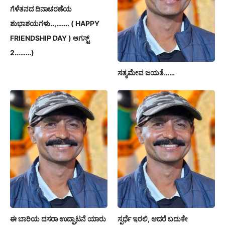
ಗೆಳೆತನದ ದಿನಾಚರಣೆಯ
ಶುಭಾಶಯಗಳು..,……. ( HAPPY
FRIENDSHIP DAY ) ಆಗಸ್ಟ್
2………)
ಸತ್ಯಮೇವ ಜಯತೆ……
ಈ ಬಾರಿಯ ದಸರಾ ಉದ್ಘಾಟನೆ ಯಾರು
ಸ್ಪರ್ಧೆ ಇರಲಿ, ಆದರೆ ಬದುಕೇ