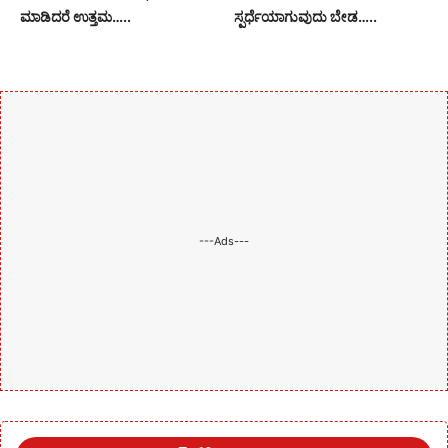
ಮಾಡಿದರೆ ಉತ್ತಮ…..
ಸ್ಪರ್ಧೆಯಾಗುವುದು ಬೇಡ…..
---Ads---