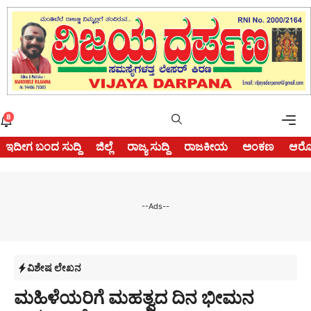
Skip
to
content
Me
8
ಇದೀಗ ಬಂದ ಸುದ್ದಿ
ಜಿಲ್ಲೆ
ರಾಜ್ಯ ಸುದ್ದಿ
ರಾಜಕೀಯ
ಅಂಕಣ
ಆರೋ
--Ads--
ವಿಶೇಷ ಲೇಖನ
ಮಹಿಳೆಯರಿಗೆ ಮಹತ್ವದ ದಿನ ಭೀಮನ