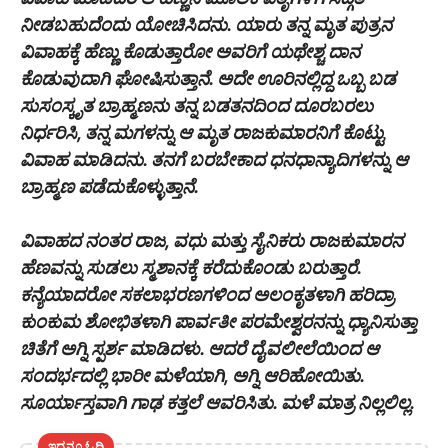
ನೀಡಬಹುದೆಂದು ಯೋಚಿಸಿದನು. ಯಾರು ತನ್ನ ಮೃತ ಪುತ್ರನ
ವಿವಾಹಕ್ಕೆ ಹೆಣ್ಣು ಕೊಡುತ್ತಾರೋ ಅವರಿಗೆ ಯಥೇಶ್ಚ ದಾನ
ಕೊಡುವುದಾಗಿ ಘೋಷಿಸುತ್ತಾನೆ. ಅದೇ ಊರಿನಲ್ಲಿದ್ದ ಒಬ್ಬ ಬಡ
ಸುಸಂಸ್ಕೃತ ಬ್ರಾಹ್ಮಣನು ತನ್ನ ಬಡತನದಿಂದ ದೂರಬರಲು
ನಿರ್ಧರಿಸಿ, ತನ್ನ ಮಗಳನ್ನು ಆ ಮೃತ ರಾಜಕುಮಾರನಿಗೆ ಕೊಟ್ಟು
ವಿವಾಹ ಮಾಡಿದನು. ತನಗೆ ಬರಬೇಕಾದ ಧನಧಾನ್ಯಾದಿಗಳನ್ನು ಆ
ಬ್ರಾಹ್ಮಣ ಪಡೆದುಕೊಳ್ಳುತ್ತಾನೆ.
ವಿವಾಹದ ನಂತರ ರಾಜ, ವಧು ಮತ್ತು ಸೈನಿಕರು ರಾಜಕುಮಾರನ
ಹೆಣವನ್ನು ಸುಡಲು ಸ್ಮಶಾನಕ್ಕೆ ಕರೆದುಕೊಂಡು ಬರುತ್ತಾರೆ.
ಕನ್ಯೆಯಾದರೋ ಸಕಲಾಭರಣಗಳಿಂದ ಅಲಂಕೃತಳಾಗಿ ಹರಿದ್ರಾ
ಕುಂಕುಮ ಶೋಭಿತಳಾಗಿ ಪಾರ್ವತೀ ಪರಮೇಶ್ವರನನ್ನು ಧ್ಯಾನಿಸುತ್ತಾ
ಚಿತೆಗೆ ಅಗ್ನಿ ಸ್ಪರ್ಶ ಮಾಡಿದಳು. ಆದರೆ ದೈವಲೀಲೆಯಿಂದ ಆ
ಸಂದರ್ಭದಲ್ಲಿ ಭಾರೀ ಮಳೆಯಾಗಿ, ಅಗ್ನಿ ಆರಿಹೋಯಿತು.
ಸೂರ್ಯಾಸ್ತವಾಗಿ ಗಾಢ ಕತ್ತಲೆ ಆವರಿಸಿತು. ಮಳೆ ಮಾತ್ರ ನಿಲ್ಲಲಿಲ್ಲ.
ಇದನ್ನೂ ಓದಿ