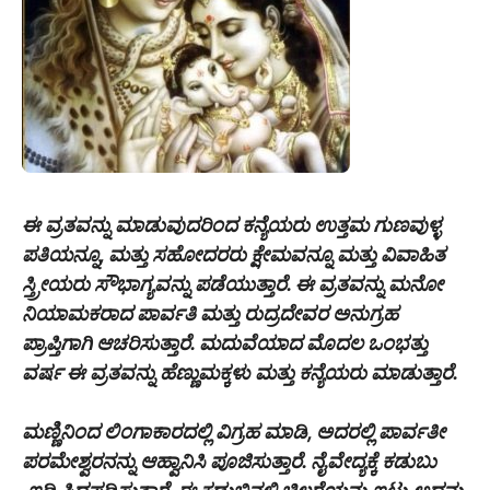
ಈ ವ್ರತವನ್ನು ಮಾಡುವುದರಿಂದ ಕನ್ಯೆಯರು ಉತ್ತಮ ಗುಣವುಳ್ಳ
ಪತಿಯನ್ನೂ, ಮತ್ತು ಸಹೋದರರು ಕ್ಷೇಮವನ್ನೂ ಮತ್ತು ವಿವಾಹಿತ
ಸ್ತ್ರೀಯರು ಸೌಭಾಗ್ಯವನ್ನು ಪಡೆಯುತ್ತಾರೆ. ಈ ವ್ರತವನ್ನು ಮನೋ
ನಿಯಾಮಕರಾದ ಪಾರ್ವತಿ ಮತ್ತು ರುದ್ರದೇವರ ಅನುಗ್ರಹ
ಪ್ರಾಪ್ತಿಗಾಗಿ ಆಚರಿಸುತ್ತಾರೆ. ಮದುವೆಯಾದ ಮೊದಲ ಒಂಭತ್ತು
ವರ್ಷ ಈ ವ್ರತವನ್ನು ಹೆಣ್ಣುಮಕ್ಕಳು ಮತ್ತು ಕನ್ಯೆಯರು ಮಾಡುತ್ತಾರೆ.
ಮಣ್ಣಿನಿಂದ ಲಿಂಗಾಕಾರದಲ್ಲಿ ವಿಗ್ರಹ ಮಾಡಿ, ಅದರಲ್ಲಿ ಪಾರ್ವತೀ
ಪರಮೇಶ್ವರನನ್ನು ಆಹ್ವಾನಿಸಿ ಪೂಜಿಸುತ್ತಾರೆ. ನೈವೇದ್ಯಕ್ಕೆ ಕಡುಬು