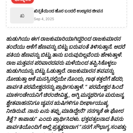
ಖಿನ್ನತೆಯಿಂದ ಹೊರ ಬಂದರೆ ಉಲ್ಲಾಸದ ಜೀವನ
ಖ
Sep 4, 2025
ಹುಡುಗಿಯು ಈಗ ರಾಜಕುಮಾರಿಯಾಗಿದ್ದರಿಂದ ರಾಜಕುಮಾರನ
ತಂದೆಯು ಆಕೆಗೆ ಹೆಣವನ್ನು ಬಿಟ್ಟು ಬರುವಂತೆ ತಿಳಿಸುತ್ತಾನೆ. ಆದರೆ
ಪತಿಯ ಹೆಣವನ್ನು ಬಿಟ್ಟು ತಾನು ಬರುವುದಿಲ್ಲವೆಂದು ಹೇಳುತ್ತಾಳೆ.
ರಾಜ ಮತ್ತವನ ಪರಿವಾರದವರು ಮಳೆಯಿಂದ ತಪ್ಪಿಸಿಕೊಳ್ಳಲು
ಹುಡುಗಿಯನ್ನು ಬಿಟ್ಟು ಓಡುತ್ತಾರೆ. ರಾಜಕುಮಾರನ ಶವವನ್ನು
ನೋಡುತ್ತಾ ಆಕೆ ಮನಸ್ಸಿನಲ್ಲಿಯೇ ನೊಂದು, ಗಾಢ ಕತ್ತಲೆಗೆ ಹೆದರಿ,
ಪಾರ್ವತಿ ಪರಮೇಶ್ವರನನ್ನು ಪ್ರಾರ್ಥಿಸುತ್ತಾಳೆ. ” ಪರಮೇಶ್ವರ ಹಿಂದೆ
ಮಾರ್ಕಂಡೇಯನಿಗೆ ಚಿರಂಜೀವಿತ್ವ,, ಅಗ್ನಿ ಮನ್ಮಥರಿಗೂ ಮರುಜನ್ಮ,
ಶ್ವೇತವಾಹನನಿಗೂ ಚ್ಯವನ ಋಷಿಗಳಿಗೂ ದೀರ್ಘಾಯುಷ್ಯ
ನೀಡಿರುವೆ. ನಾನು ಏನು ತಪ್ಪು ಮಾಡಿದ್ದೇನೆ? ನನಗ್ಯಾಕೆ ಈ ಘೋರ
ಶಿಕ್ಷೆ ? ಕಾಪಾಡು” ಎಂದು ಪ್ರಾರ್ಥಿಸಿದಳು. ಭಕ್ತವತ್ಸಲನಾದ ಶಿವನು
ಪಾರ್ವತಿಯೊಂದಿಗೆ ಅಲ್ಲಿ ಪ್ರತ್ಯಕ್ಷರಾದಾಗ “ನನಗೆ ಸೌಭಾಗ್ಯ ಸಂಪತ್ತು