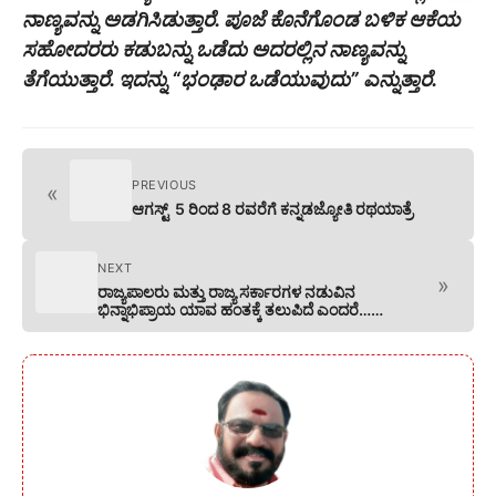
ನಾಣ್ಯವನ್ನು ಅಡಗಿಸಿಡುತ್ತಾರೆ. ಪೂಜೆ ಕೊನೆಗೊಂಡ ಬಳಿಕ ಆಕೆಯ
ಸಹೋದರರು ಕಡುಬನ್ನು ಒಡೆದು ಅದರಲ್ಲಿನ ನಾಣ್ಯವನ್ನು
ತೆಗೆಯುತ್ತಾರೆ. ಇದನ್ನು “ಭಂಢಾರ ಒಡೆಯುವುದು” ಎನ್ನುತ್ತಾರೆ.
PREVIOUS
«
ಆಗಸ್ಟ್ 5 ರಿಂದ 8 ರವರೆಗೆ ಕನ್ನಡಜ್ಯೋತಿ ರಥಯಾತ್ರೆ
NEXT
»
ರಾಜ್ಯಪಾಲರು ಮತ್ತು ರಾಜ್ಯ ಸರ್ಕಾರಗಳ ನಡುವಿನ
ಭಿನ್ನಾಭಿಪ್ರಾಯ ಯಾವ ಹಂತಕ್ಕೆ ತಲುಪಿದೆ ಎಂದರೆ……