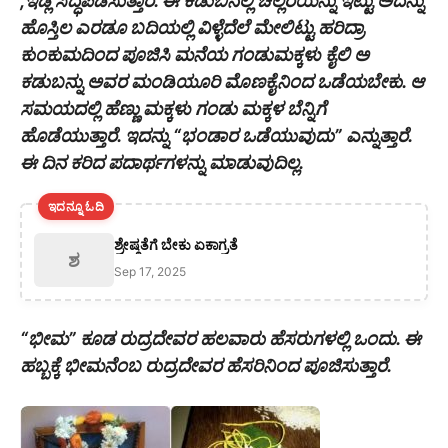
,ಇಡ್ಲಿ ಸಿದ್ಧಪಡಿಸುತ್ತಾರೆ. ಈ ಕಡುಬಿನಲ್ಲಿ ಚಿಲ್ಲರೆಯನ್ನು ಇಟ್ಟು ಅದನ್ನು
ಹೊಸ್ತಿಲ ಎರಡೂ ಬದಿಯಲ್ಲಿ ವಿಳ್ಳೆದೆಲೆ ಮೇಲಿಟ್ಟು ಹರಿದ್ರಾ
ಕುಂಕುಮದಿಂದ ಪೂಜಿಸಿ ಮನೆಯ ಗಂಡುಮಕ್ಕಳು ಕೈಲಿ ಅ
ಕಡುಬನ್ನು ಅವರ ಮಂಡಿಯೂರಿ ಮೊಣಕೈನಿಂದ ಒಡೆಯಬೇಕು. ಆ
ಸಮಯದಲ್ಲಿ ಹೆಣ್ಣು ಮಕ್ಕಳು ಗಂಡು ಮಕ್ಕಳ ಬೆನ್ನಿಗೆ
ಹೊಡೆಯುತ್ತಾರೆ. ಇದನ್ನು “ಭಂಡಾರ ಒಡೆಯುವುದು” ಎನ್ನುತ್ತಾರೆ.
ಈ ದಿನ ಕರಿದ ಪದಾರ್ಥಗಳನ್ನು ಮಾಡುವುದಿಲ್ಲ.
ಇದನ್ನೂ ಓದಿ
ಶ್ರೇಷ್ಠತೆಗೆ ಬೇಕು ಏಕಾಗ್ರತೆ
ಶ
Sep 17, 2025
“ಭೀಮ” ಕೂಡ ರುದ್ರದೇವರ ಹಲವಾರು ಹೆಸರುಗಳಲ್ಲಿ ಒಂದು. ಈ
ಹಬ್ಬಕ್ಕೆ ಭೀಮನೆಂಬ ರುದ್ರದೇವರ ಹೆಸರಿನಿಂದ ಪೂಜಿಸುತ್ತಾರೆ.