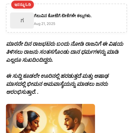
ಇದನ್ನೂ ಓದಿ
ಗೆಲುವಿನ ಕೋಟೆಗೆ ಟೀಕೆಗಳೇ ಕಲ್ಲುಗಳು.
ಗ
Aug 21, 2025
ಮಾರನೇ ದಿನ ರಾಜಭಟರು ಬಂದು ನೋಡಿ ರಾಜನಿಗೆ ಈ ವಿಷಯ
ತಿಳಿಸಲು ರಾಜನು ಸಂತಸಗೊಂಡು ದಾನ ಧರ್ಮಗಳನ್ನು ಮಾಡಿ
ಎಲ್ಲರೂ ಸುಖದಿಂದಿದ್ದರು.
ಈ ಸುದ್ದಿ ಕೂಡಲೇ ಊರಿನಲ್ಲಿ ಹರಡುತ್ತದೆ ಮತ್ತು ಆಷಾಢ
ಮಾಸದಲ್ಲಿ ಭೀಮನ ಅಮವಾಸ್ಯೆಯನ್ನು ಮಾಡಲು ಜನರು
ಆರಂಭಿಸುತ್ತಾರೆ. .