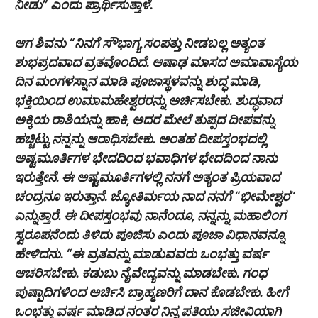
ನೀಡು” ಎಂದು ಪ್ರಾರ್ಥಿಸುತ್ತಾಳೆ.
ಆಗ ಶಿವನು “ನಿನಗೆ ಸೌಭಾಗ್ಯ ಸಂಪತ್ತು ನೀಡಬಲ್ಲ ಅತ್ಯಂತ
ಶುಭಪ್ರದವಾದ ವ್ರತವೊಂದಿದೆ. ಆಷಾಢ ಮಾಸದ ಅಮಾವಾಸ್ಯೆಯ
ದಿನ ಮಂಗಳಸ್ನಾನ ಮಾಡಿ ಪೂಜಾಸ್ಥಳವನ್ನು ಶುದ್ಧ ಮಾಡಿ,
ಭಕ್ತಿಯಿಂದ ಉಮಾಮಹೇಶ್ವರರನ್ನು ಅರ್ಚಿಸಬೇಕು. ಶುದ್ಧವಾದ
ಅಕ್ಕಿಯ ರಾಶಿಯನ್ನು ಹಾಕಿ, ಅದರ ಮೇಲೆ ತುಪ್ಪದ ದೀಪವನ್ನು
ಹಚ್ಚಿಟ್ಟು ನನ್ನನ್ನು ಆರಾಧಿಸಬೇಕು. ಅಂತಹ ದೀಪಸ್ತಂಭದಲ್ಲಿ
ಅಷ್ಟಮೂರ್ತಿಗಳ ಭೇದದಿಂದ ಭವಾಧಿಗಳ ಭೇದದಿಂದ ನಾನು
ಇರುತ್ತೇನೆ. ಈ ಅಷ್ಟಮೂರ್ತಿಗಳಲ್ಲಿ ನನಗೆ ಅತ್ಯಂತ ಪ್ರಿಯವಾದ
ಚಂದ್ರನೂ ಇರುತ್ತಾನೆ. ಜ್ಯೋತಿರ್ಮಯ ನಾದ ನನಗೆ “ಭೀಮೇಶ್ವರ“
ಎನ್ನುತ್ತಾರೆ. ಈ ದೀಪಸ್ತಂಭವು ನಾನೆಂದೂ, ನನ್ನನ್ನು ಮಹಾಲಿಂಗ
ಸ್ವರೂಪನೆಂದು ತಿಳಿದು ಪೂಜಿಸು ಎಂದು ಪೂಜಾ ವಿಧಾನವನ್ನೂ
ಹೇಳಿದನು. “ಈ ವ್ರತವನ್ನು ಮಾಡುವವರು ಒಂಭತ್ತು ವರ್ಷ
ಆಚರಿಸಬೇಕು. ಕಡುಬು ನೈವೇದ್ಯವನ್ನು ಮಾಡಬೇಕು. ಗಂಧ
ಪುಷ್ಪಾದಿಗಳಿಂದ ಅರ್ಚಿಸಿ ಬ್ರಾಹ್ಮಣರಿಗೆ ದಾನ ಕೊಡಬೇಕು. ಹೀಗೆ
ಒಂಭತ್ತು ವರ್ಷ ಮಾಡಿದ ನಂತರ ನಿನ್ನ ಪತಿಯು ಸಜೀವಿಯಾಗಿ