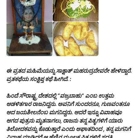
ಈ ವ್ರತದ ಮಹಿಮೆಯನ್ನು ಸಾಕ್ಷಾತ್ ಮಹರುದ್ರದೇವರೇ ಹೇಳಿದ್ದಾರೆ.
ವ್ರತಕಥೆಯ ಸಂಕ್ಷಿಪ್ತ ಕಥೆ ಹೀಗಿದೆ. :
ಹಿಂದೆ ಸೌರಾಷ್ಟ್ರ ದೇಶದಲ್ಲಿ “ವಜ್ರಬಾಹು” ಎಂಬ ಉತ್ತಮ
ಆಡಳಿತಗಾರ ರಾಜನಿದ್ದನು. ಅವನಿಗೆ ಸುಂದರನೂ, ಗುಣವಂತನೂ
ಆದ ಜಯಶೀಲನೆಂಬ ಮಗನಿದ್ದನು. ಆದರೆ ಇನ್ನೂ ವಿವಾಹವೂ
ಆಗದ ಪುತ್ರನು ಮೃತನಾಗಲು, ರಾಜನು ತನ್ನ ಪಿತೃಗಳಿಗೆ ಯಾರು
ತಿಲೋದಕವನ್ನು ಕೊಡುತ್ತಾರೆ ಎಂದು ಆಘಾತದಿಂದ , ತನ್ನ ಮಗನಿಗೆ
ವಿವಾಹ ಮಾಡಿದರೆ ಆ ಹೆಣ್ಣಿನ ಮೂಲಕ ಪಿತೃಗಳಿಗೆ ಸದ್ಗತಿ