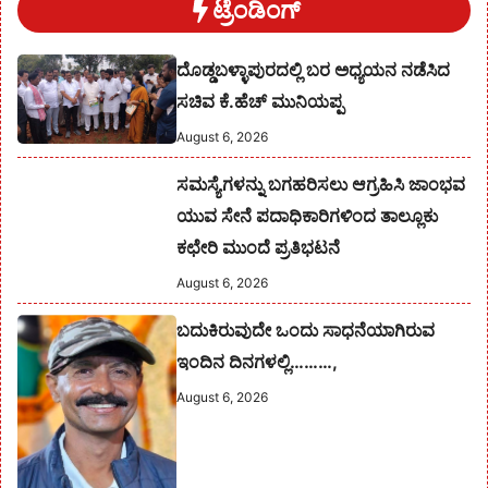
ಟ್ರೆಂಡಿಂಗ್
ದೊಡ್ಡಬಳ್ಳಾಪುರದಲ್ಲಿ ಬರ ಅಧ್ಯಯನ ನಡೆಸಿದ
ಸಚಿವ ಕೆ.ಹೆಚ್ ಮುನಿಯಪ್ಪ
August 6, 2026
ಸಮಸ್ಯೆಗಳನ್ನು ಬಗಹರಿಸಲು ಆಗ್ರಹಿಸಿ ಜಾಂಭವ
ಯುವ ಸೇನೆ ಪದಾಧಿಕಾರಿಗಳಿಂದ ತಾಲ್ಲೂಕು
ಕಛೇರಿ ಮುಂದೆ ಪ್ರತಿಭಟನೆ
August 6, 2026
ಬದುಕಿರುವುದೇ ಒಂದು ಸಾಧನೆಯಾಗಿರುವ
ಇಂದಿನ ದಿನಗಳಲ್ಲಿ………,
August 6, 2026