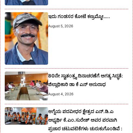
ಇದು ಗಂಡಸರ ಕೋಟೆ ಕಣ್ರಮ್ಮೋ…..
August 5, 2026
80ನೇ ಸ್ವಾತಂತ್ರ್ಯ ದಿನಾಚರಣೆಗೆ ಅಗತ್ಯ ಸಿದ್ಧತೆ:
ಜಿಲ್ಲಾಧಿಕಾರಿ ಡಾ ಕೆ ಎನ್ ಅನುರಾಧ
August 4, 2026
ಆಗ್ನೆಯ ಪದವೀಧರ ಕ್ಷೇತ್ರದ ಎನ್.ಡಿ.ಎ
ಅಭ್ಯರ್ಥಿ ಕೆ.ಎಂ.ಸುರೇಶ್‌ ಅವರ ಪರವಾಗಿ
ಪ್ರಚಾರ ಚಟುವಟಿಕೆಗಳು ಚುರುಕುಗೊಂಡಿವೆ :