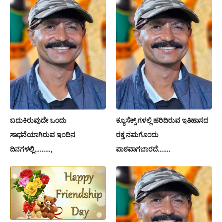
ಬದುಕಿರುವುದೇ ಒಂದು
ಕ್ಯೂಸೆಕ್ಸ್ ಗಳಲ್ಲಿ ಹರಿದಿರುವ ಇತಿಹಾಸದ
ಸಾಧನೆಯಾಗಿರುವ ಇಂದಿನ
ರಕ್ತ ನಮಗೊಂದು
ದಿನಗಳಲ್ಲಿ………,
ಪಾಠವಾಗಬಾರದೆ…….