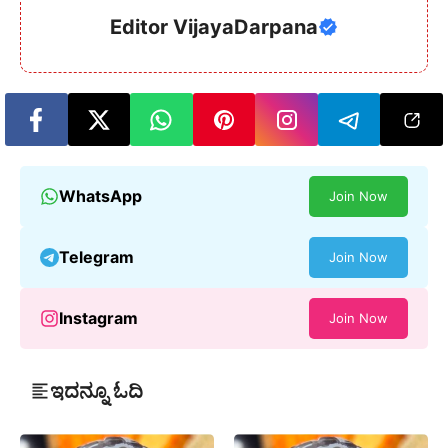
Editor VijayaDarpana
WhatsApp
Join Now
Telegram
Join Now
Instagram
Join Now
ಇದನ್ನೂ ಓದಿ