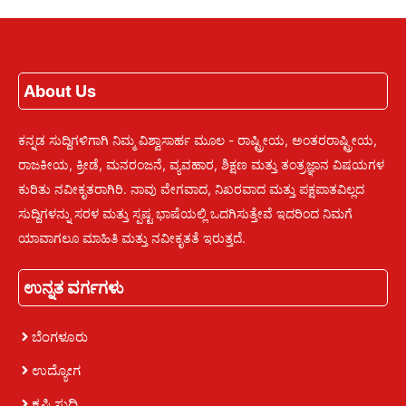
About Us
ಕನ್ನಡ ಸುದ್ದಿಗಳಿಗಾಗಿ ನಿಮ್ಮ ವಿಶ್ವಾಸಾರ್ಹ ಮೂಲ - ರಾಷ್ಟ್ರೀಯ, ಅಂತರರಾಷ್ಟ್ರೀಯ,
ರಾಜಕೀಯ, ಕ್ರೀಡೆ, ಮನರಂಜನೆ, ವ್ಯವಹಾರ, ಶಿಕ್ಷಣ ಮತ್ತು ತಂತ್ರಜ್ಞಾನ ವಿಷಯಗಳ
ಕುರಿತು ನವೀಕೃತರಾಗಿರಿ. ನಾವು ವೇಗವಾದ, ನಿಖರವಾದ ಮತ್ತು ಪಕ್ಷಪಾತವಿಲ್ಲದ
ಸುದ್ದಿಗಳನ್ನು ಸರಳ ಮತ್ತು ಸ್ಪಷ್ಟ ಭಾಷೆಯಲ್ಲಿ ಒದಗಿಸುತ್ತೇವೆ ಇದರಿಂದ ನಿಮಗೆ
ಯಾವಾಗಲೂ ಮಾಹಿತಿ ಮತ್ತು ನವೀಕೃತತೆ ಇರುತ್ತದೆ.
ಉನ್ನತ ವರ್ಗಗಳು
ಬೆಂಗಳೂರು
ಉದ್ಯೋಗ
ಕೃಷಿ ಸುದ್ದಿ