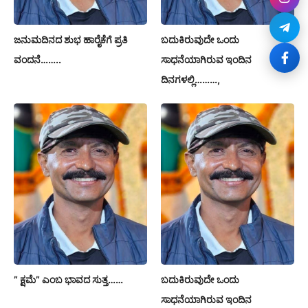
ಜನುಮದಿನದ ಶುಭ ಹಾರೈಕೆಗೆ ಪ್ರತಿ
ಬದುಕಿರುವುದೇ ಒಂದು
ವಂದನೆ……..
ಸಾಧನೆಯಾಗಿರುವ ಇಂದಿನ
ದಿನಗಳಲ್ಲಿ………,
” ಕ್ಷಮೆ” ಎಂಬ ಭಾವದ ಸುತ್ತ……
ಬದುಕಿರುವುದೇ ಒಂದು
ಸಾಧನೆಯಾಗಿರುವ ಇಂದಿನ