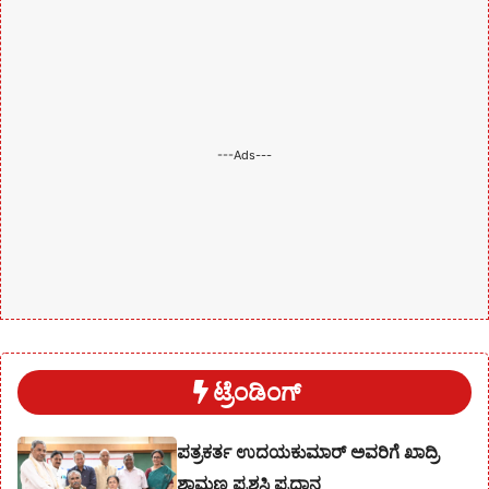
---Ads---
ಟ್ರೆಂಡಿಂಗ್
ಪತ್ರಕರ್ತ ಉದಯಕುಮಾರ್ ಅವರಿಗೆ ಖಾದ್ರಿ
ಶಾಮಣ್ಣ ಪ್ರಶಸ್ತಿ ಪ್ರಧಾನ