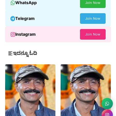
WhatsApp
Join Now
Telegram
Join Now
Instagram
Join Now
ಇದನ್ನೂ ಓದಿ