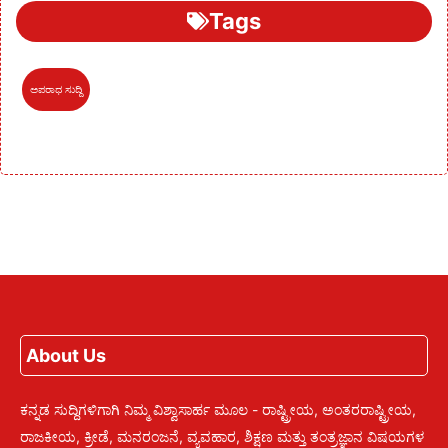
Tags
ಅಪರಾಧ ಸುದ್ದಿ
About Us
ಕನ್ನಡ ಸುದ್ದಿಗಳಿಗಾಗಿ ನಿಮ್ಮ ವಿಶ್ವಾಸಾರ್ಹ ಮೂಲ - ರಾಷ್ಟ್ರೀಯ, ಅಂತರರಾಷ್ಟ್ರೀಯ,
ರಾಜಕೀಯ, ಕ್ರೀಡೆ, ಮನರಂಜನೆ, ವ್ಯವಹಾರ, ಶಿಕ್ಷಣ ಮತ್ತು ತಂತ್ರಜ್ಞಾನ ವಿಷಯಗಳ