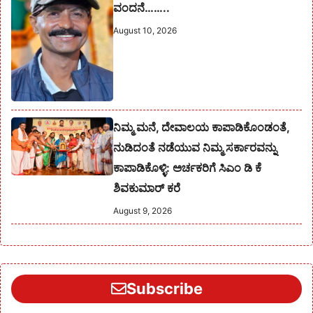
ವಂದನೆ……..
August 10, 2026
ನಿಮ್ಮ ಮನೆ, ದೇವಾಲಯ ಕಾಪಾಡಿಕೊಂಡಂತೆ,
ನುಡಿದಂತೆ ನಡೆಯುವ ನಿಮ್ಮ ಸರ್ಕಾರವನ್ನು
ಕಾಪಾಡಿಕೊಳ್ಳಿ: ಅರ್ಚಕರಿಗೆ ಸಿಎಂ ಡಿ ಕೆ
ಶಿವಕುಮಾರ್ ಕರೆ
August 9, 2026
Subscribe