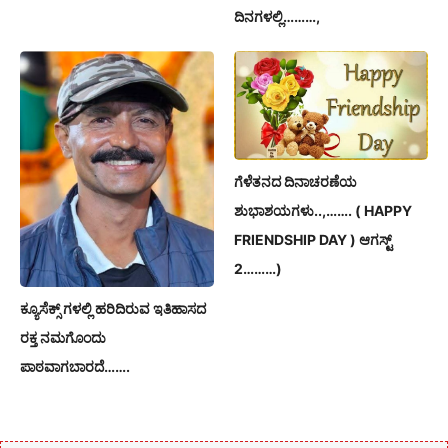
ದಿನಗಳಲ್ಲಿ………,
ಗೆಳೆತನದ ದಿನಾಚರಣೆಯ
ಶುಭಾಶಯಗಳು..,……. ( HAPPY
FRIENDSHIP DAY ) ಆಗಸ್ಟ್
2………)
ಕ್ಯೂಸೆಕ್ಸ್ ಗಳಲ್ಲಿ ಹರಿದಿರುವ ಇತಿಹಾಸದ
ರಕ್ತ ನಮಗೊಂದು
ಪಾಠವಾಗಬಾರದೆ…….