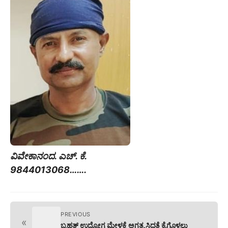
ವಿವೇಕಾನಂದ. ಎಚ್. ಕೆ.
9844013068…….
PREVIOUS
«
ಬೃಹತ್ ಉದ್ಯೋಗ ಮೇಳಕ್ಕೆ ಅಗತ್ಯ ಸಿದ್ಧತೆ ಕೈಗೊಳ್ಳಲು