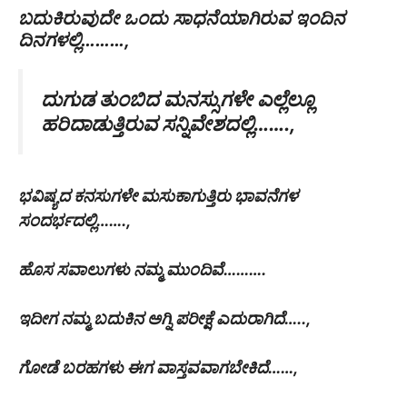
ಬದುಕಿರುವುದೇ ಒಂದು ಸಾಧನೆಯಾಗಿರುವ ಇಂದಿನ
ದಿನಗಳಲ್ಲಿ………,
ದುಗುಡ ತುಂಬಿದ ಮನಸ್ಸುಗಳೇ ಎಲ್ಲೆಲ್ಲೂ
ಹರಿದಾಡುತ್ತಿರುವ ಸನ್ನಿವೇಶದಲ್ಲಿ…….,
ಭವಿಷ್ಯದ ಕನಸುಗಳೇ ಮಸುಕಾಗುತ್ತಿರು ಭಾವನೆಗಳ
ಸಂದರ್ಭದಲ್ಲಿ…….,
ಹೊಸ ಸವಾಲುಗಳು ನಮ್ಮ ಮುಂದಿವೆ……….
ಇದೀಗ ನಮ್ಮ ಬದುಕಿನ ಅಗ್ನಿ ಪರೀಕ್ಷೆ ಎದುರಾಗಿದೆ…..,
ಗೋಡೆ ಬರಹಗಳು ಈಗ ವಾಸ್ತವವಾಗಬೇಕಿದೆ……,