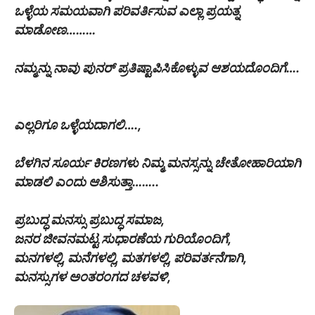
ಒಳ್ಳೆಯ ಸಮಯವಾಗಿ ಪರಿವರ್ತಿಸುವ ಎಲ್ಲಾ ಪ್ರಯತ್ನ
ಮಾಡೋಣ………
ನಮ್ಮನ್ನು ನಾವು ಪುನರ್ ಪ್ರತಿಷ್ಟಾಪಿಸಿಕೊಳ್ಳುವ ಆಶಯದೊಂದಿಗೆ….
ಎಲ್ಲರಿಗೂ ಒಳ್ಳೆಯದಾಗಲಿ….,
ಬೆಳಗಿನ ಸೂರ್ಯ ಕಿರಣಗಳು ನಿಮ್ಮ ಮನಸ್ಸನ್ನು ಚೇತೋಹಾರಿಯಾಗಿ
ಮಾಡಲಿ ಎಂದು ಆಶಿಸುತ್ತಾ……..
ಪ್ರಬುದ್ಧ ಮನಸ್ಸು ಪ್ರಬುದ್ಧ ಸಮಾಜ,
ಜನರ ಜೀವನಮಟ್ಟ ಸುಧಾರಣೆಯ ಗುರಿಯೊಂದಿಗೆ,
ಮನಗಳಲ್ಲಿ, ಮನೆಗಳಲ್ಲಿ, ಮತಗಳಲ್ಲಿ, ಪರಿವರ್ತನೆಗಾಗಿ,
ಮನಸ್ಸುಗಳ ಅಂತರಂಗದ ಚಳವಳಿ,