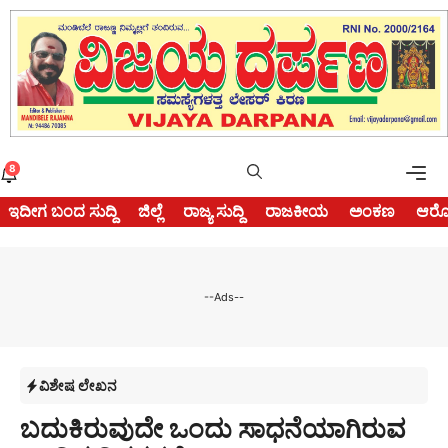
Skip
to
content
Me
8
ಇದೀಗ ಬಂದ ಸುದ್ದಿ
ಜಿಲ್ಲೆ
ರಾಜ್ಯ ಸುದ್ದಿ
ರಾಜಕೀಯ
ಅಂಕಣ
ಆರೋ
--Ads--
ವಿಶೇಷ ಲೇಖನ
ಬದುಕಿರುವುದೇ ಒಂದು ಸಾಧನೆಯಾಗಿರುವ