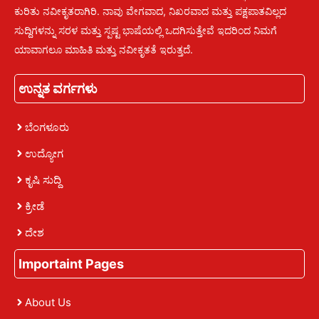
ಕುರಿತು ನವೀಕೃತರಾಗಿರಿ. ನಾವು ವೇಗವಾದ, ನಿಖರವಾದ ಮತ್ತು ಪಕ್ಷಪಾತವಿಲ್ಲದ
ಸುದ್ದಿಗಳನ್ನು ಸರಳ ಮತ್ತು ಸ್ಪಷ್ಟ ಭಾಷೆಯಲ್ಲಿ ಒದಗಿಸುತ್ತೇವೆ ಇದರಿಂದ ನಿಮಗೆ
ಯಾವಾಗಲೂ ಮಾಹಿತಿ ಮತ್ತು ನವೀಕೃತತೆ ಇರುತ್ತದೆ.
ಉನ್ನತ ವರ್ಗಗಳು
ಬೆಂಗಳೂರು
ಉದ್ಯೋಗ
ಕೃಷಿ ಸುದ್ದಿ
ಕ್ರೀಡೆ
ದೇಶ
Importaint Pages
About Us