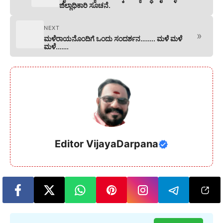
ಜಿಲ್ಲಾಧಿಕಾರಿ ಸೂಚನೆ.
NEXT
»
ಮಳೆರಾಯನೊಂದಿಗೆ ಒಂದು ಸಂದರ್ಶನ…….. ಮಳೆ ಮಳೆ
ಮಳೆ…….
Editor VijayaDarpana