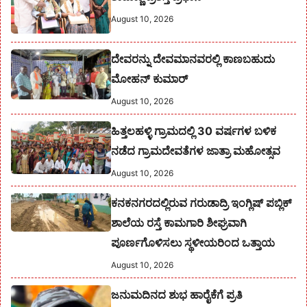
August 10, 2026
ದೇವರನ್ನು ದೇವಮಾನವರಲ್ಲಿ ಕಾಣಬಹುದು
ಮೋಹನ್ ಕುಮಾರ್
August 10, 2026
ಹಿತ್ತಲಹಳ್ಳಿ ಗ್ರಾಮದಲ್ಲಿ 30 ವರ್ಷಗಳ ಬಳಿಕ
ನಡೆದ ಗ್ರಾಮದೇವತೆಗಳ ಜಾತ್ರಾ ಮಹೋತ್ಸವ
August 10, 2026
ಕನಕನಗರದಲ್ಲಿರುವ ಗರುಡಾದ್ರಿ ಇಂಗ್ಲಿಷ್ ಪಬ್ಲಿಕ್
ಶಾಲೆಯ ರಸ್ತೆ ಕಾಮಗಾರಿ ಶೀಘ್ರವಾಗಿ
ಪೂರ್ಣಗೊಳಿಸಲು ಸ್ಥಳೀಯರಿಂದ ಒತ್ತಾಯ
August 10, 2026
ಜನುಮದಿನದ ಶುಭ ಹಾರೈಕೆಗೆ ಪ್ರತಿ