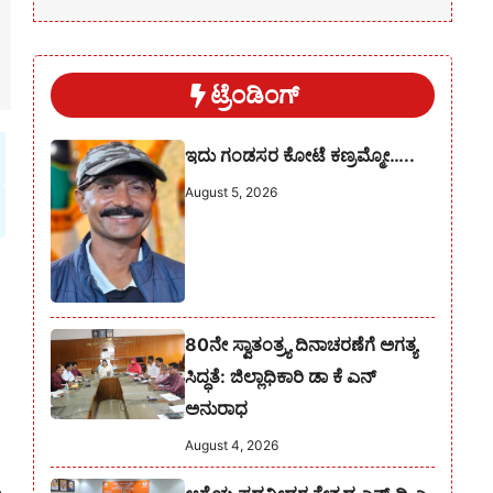
ಟ್ರೆಂಡಿಂಗ್
ಇದು ಗಂಡಸರ ಕೋಟೆ ಕಣ್ರಮ್ಮೋ…..
August 5, 2026
80ನೇ ಸ್ವಾತಂತ್ರ್ಯ ದಿನಾಚರಣೆಗೆ ಅಗತ್ಯ
ಸಿದ್ಧತೆ: ಜಿಲ್ಲಾಧಿಕಾರಿ ಡಾ ಕೆ ಎನ್
ಅನುರಾಧ
August 4, 2026
ು