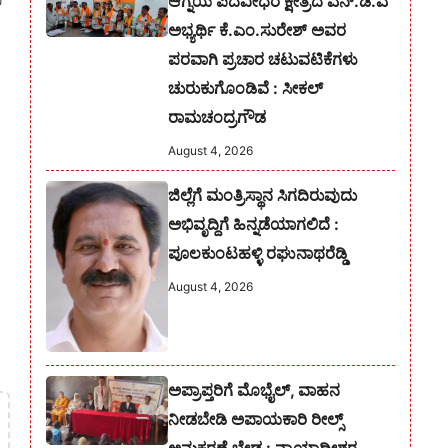
ಆಗ್ನೆಯ ಪದವೀಧರ ಕ್ಷೇತ್ರದ ಎನ್.ಡಿ.ಎ
ಅಭ್ಯರ್ಥಿ ಕೆ.ಎಂ.ಸುರೇಶ್‌ ಅವರ
ಪರವಾಗಿ ಪ್ರಚಾರ ಚಟುವಟಿಕೆಗಳು
ಚುರುಕುಗೊಂಡಿವೆ : ಸೀಕಲ್
ರಾಮಚಂದ್ರಗೌಡ
August 4, 2026
ಜಿಲ್ಲೆಗೆ ಮಂತ್ರಿಸ್ಥಾನ ಸಿಗದಿರುವುದು
ಅಭಿವೃದ್ದಿಗೆ ಹಿನ್ನಡೆಯಾಗಲಿದೆ :
ಪೂಲಕುಂಟಹಳ್ಳಿ ರಘುನಾಥರೆಡ್ಡಿ
August 4, 2026
ಅಪ್ರಾಪ್ತರಿಗೆ ಮೊಭೈಲ್, ವಾಹನ
ನೀಡಬೇಡಿ ಅಪಾಯಕಾರಿ ರೀಲ್ಸ್