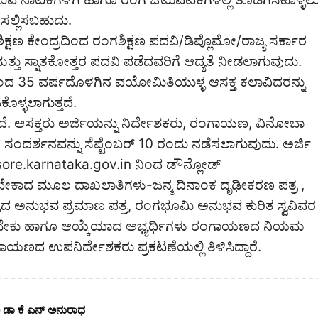
ಸಲ್ಲಿಸಬಹುದು.
ಷಣ ಕೇಂದ್ರದಿಂದ ರಂಗಶಿಕ್ಷಣ ಪದವಿ/ಡಿಪ್ಲೊಮೋ/ರಾಜ್ಯ ಸರ್ಕಾರ
ತ್ತು ಸ್ನಾತಕೋತ್ತರ ಪದವಿ ಪಡೆದವರಿಗೆ ಆದ್ಯತೆ ನೀಡಲಾಗುವುದು.
ದ 35 ವರ್ಷದೊಳಗಿನ ವಯೋಮಿತಿಯುಳ್ಳ ಆಸಕ್ತ ಕಲಾವಿದರನ್ನು
ಳ್ಳಲಾಗುತ್ತದೆ.
ಿಸಲಾಗಿದೆ. ಆಸಕ್ತರು ಅರ್ಜಿಯನ್ನು ನಿರ್ದೇಶಕರು, ರಂಗಾಯಣ, ವಿನೋಬಾ
ಧ ಸಂದರ್ಶನವನ್ನು ಸೆಪ್ಟೆಂಬರ್ 10 ರಂದು ನಡೆಸಲಾಗುವುದು. ಅರ್ಜಿ
re.karnataka.gov.in ನಿಂದ ಡೌನ್ಲೋಡ್
ಬೇಕಾದ ಮೂಲ ದಾಖಲಾತಿಗಳು-ಜನ್ಮ ದಿನಾಂಕ ದೃಢೀಕರಣ ಪತ್ರ ,
ಂದ್ರದ ಅನುಭವ ಪ್ರಮಾಣ ಪತ್ರ, ರಂಗಭೂಮಿ ಅನುಭವ ಕುರಿತ ಸ್ವವಿವರ
ದಿರಬೇಕು ಹಾಗೂ ಆಯ್ಕೆಯಾದ ಅಭ್ಯರ್ಥಿಗಳು ರಂಗಾಯಣದ ನಿಯಮ
ಯಣದ ಉಪನಿರ್ದೇಶಕರು ಪ್ರಕಟಣೆಯಲ್ಲಿ ತಿಳಿಸಿದ್ದಾರೆ.
ಿಕಾರಿ ಡಾ ಕೆ ಎನ್ ಅನುರಾಧ