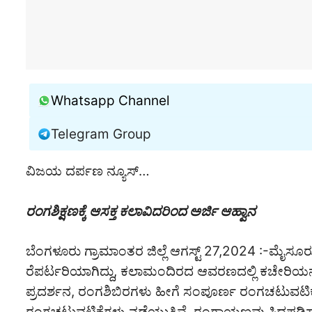
Whatsapp Channel
Telegram Group
ವಿಜಯ ದರ್ಪಣ ನ್ಯೂಸ್…
ರಂಗಶಿಕ್ಷಣಕ್ಕೆ ಆಸಕ್ತ ಕಲಾವಿದರಿಂದ ಅರ್ಜಿ ಆಹ್ವಾನ
ಬೆಂಗಳೂರು ಗ್ರಾಮಾಂತರ ಜಿಲ್ಲೆ ಆಗಸ್ಟ್ 27,2024 :-ಮೈಸ
ರೆಪರ್ಟರಿಯಾಗಿದ್ದು, ಕಲಾಮಂದಿರದ ಆವರಣದಲ್ಲಿ ಕಚೇರಿಯನ್ನು
ಪ್ರದರ್ಶನ, ರಂಗಶಿಬಿರಗಳು ಹೀಗೆ ಸಂಪೂರ್ಣ ರಂಗಚಟುವಟಿಕೆ
ರಂಗಚಟುವಟಿಕೆಗಳು ನಡೆಯುತ್ತಿವೆ. ರಂಗಾಯಣವು ಸಿದ್ಧಪಡಿಸ