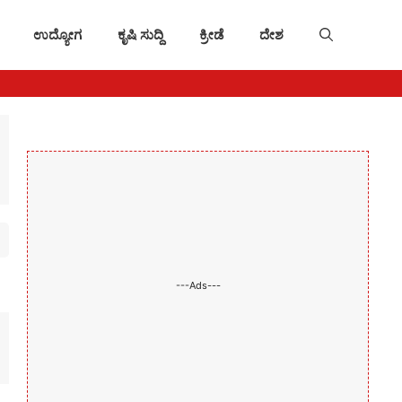
ಉದ್ಯೋಗ
ಕೃಷಿ ಸುದ್ದಿ
ಕ್ರೀಡೆ
ದೇಶ
---Ads---