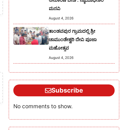
ಅನುಕರಣೆ ಬೇಡ : ನ್ಯಾಯಾಧೀಶರ
ಮನವಿ
August 4, 2026
ತಾಂಡವಪುರ ಗ್ರಾಮದಲ್ಲಿ ಶ್ರೀ
ಚಾಮುಂಡೇಶ್ವರಿ ದೇವಿ ಪೂಜಾ
ಮಹೋತ್ಸವ
August 4, 2026
Subscribe
No comments to show.