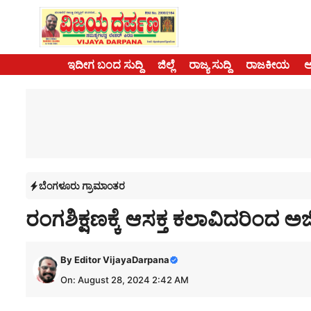
Skip
to
content
ಇದೀಗ ಬಂದ ಸುದ್ದಿ
ಜಿಲ್ಲೆ
ರಾಜ್ಯ ಸುದ್ದಿ
ರಾಜಕೀಯ
ಬೆಂಗಳೂರು ಗ್ರಾಮಾಂತರ
ರಂಗಶಿಕ್ಷಣಕ್ಕೆ ಆಸಕ್ತ ಕಲಾವಿದರಿಂದ ಅರ
By
Editor VijayaDarpana
On: August 28, 2024 2:42 AM