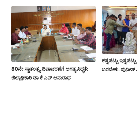
ಕಷ್ಟಪಟ್ಟು ಇಷ್ಟಪಟ್
80ನೇ ಸ್ವಾತಂತ್ರ್ಯ ದಿನಾಚರಣೆಗೆ ಅಗತ್ಯ ಸಿದ್ಧತೆ:
ಬರಬೇಕು. ಪುನೀತ್
ಜಿಲ್ಲಾಧಿಕಾರಿ ಡಾ ಕೆ ಎನ್ ಅನುರಾಧ