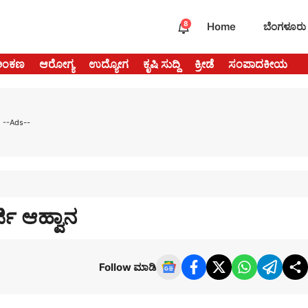
8
Home
ಬೆಂಗಳೂರು
ಅಂಕಣ
ಆರೋಗ್ಯ
ಉದ್ಯೋಗ
ಕೃಷಿ ಸುದ್ದಿ
ಕ್ರೀಡೆ
ಸಂಪಾದಕೀಯ
--Ads--
್ಜಿ ಆಹ್ವಾನ
Follow ಮಾಡಿ