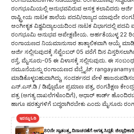
ರಂಗಭೂಮಿಯಲ್ಲಿ ಅನುಭವವಿರುವ ಆಸಕ್ತ ಕಲಾವಿದರು ಅರ್ಜಿ 
ರಾಷ್ಟ್ರೀಯ ನಾಟಕ ಶಾಲೆಯ ಪದವಿ/ರಾಜ್ಯದ ಯಾವುದೇ ರಂಗಶಿಕ್
ಅಂಗೀಕೃತ ವಿಶ್ವವಿದ್ಯಾಲಯದಿಂದ ನಾಟಕ ವಿಭಾಗದಲ್ಲಿ ಪದವಿ ಮ
ರಂಗಭೂಮಿ ಅನುಭವ ಅಪೇಕ್ಷಣೀಯ. ಅರ್ಹತೆಯುಳ್ಳ 22 ರಿಂ
ರಂಗಾಯಣದ ನಿಯಮಾನುಸಾರ ತಾತ್ಕಾಲಿಕವಾಗಿ ಆಯ್ಕೆ ಮಾಡಿಕೊ
ಅರ್ಜಿ ಸಲ್ಲಿಸುವುದಕ್ಕೆ ಸೆಪ್ಟೆಂಬರ್ 05 ವರೆಗೆ ದಿನ ವಿಸ್ತರ
ರಸ್ತೆ, ಮೈಸೂರು-05 ಈ ವಿಳಾಸಕ್ಕೆ ಸಲ್ಲಿಸುವುದು. ಈ ಸಂಬಂ
ನಮೂನೆಯನ್ನು ರಂಗಾಯಣದ ವೆಬ್ಸೈಟ್: rangayanamyso
ಮಾಡಿಕೊಳ್ಳಬಹುದಾಗಿದ್ದು, ಸಂದರ್ಶನದ ವೇಳೆ ಹಾಜರುಪಡಿಸ
ಎನ್.ಎಸ್.ಡಿ / ಡಿಪ್ಲೊಮೋ ಪ್ರಮಾಣ ಪತ್ರ, ರಂಗಶಿಕ್ಷಣ ಕೇ
ಪತ್ರ (ಅಗತ್ಯ ದಾಖಲೆಗಳೊಂದಿಗೆ), ಆಧಾರ್ ಕಾರ್ಡ್ ಹೊಂ
ಹಾಗೂ ಷರತ್ತುಗಳಿಗೆ ಬದ್ಧರಾಗಿರಬೇಕು ಎಂದು ಮೈಸೂರು ರಂಗಾ
ಇದನ್ನೂ ಓದಿ
80ನೇ ಸ್ವಾತಂತ್ರ್ಯ ದಿನಾಚರಣೆಗೆ ಅಗತ್ಯ ಸಿದ್ಧತೆ: ಜಿಲ್ಲಾಧ