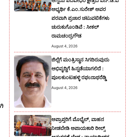
ಆಗ್ನೆಯ ಪದವೀಧರ ಕ್ಷೇತ್ರದ ಎನ್.ಡಿ.ಎ
ಅಭ್ಯರ್ಥಿ ಕೆ.ಎಂ.ಸುರೇಶ್‌ ಅವರ
ಪರವಾಗಿ ಪ್ರಚಾರ ಚಟುವಟಿಕೆಗಳು
ಚುರುಕುಗೊಂಡಿವೆ : ಸೀಕಲ್
ರಾಮಚಂದ್ರಗೌಡ
August 4, 2026
ಜಿಲ್ಲೆಗೆ ಮಂತ್ರಿಸ್ಥಾನ ಸಿಗದಿರುವುದು
ಅಭಿವೃದ್ದಿಗೆ ಹಿನ್ನಡೆಯಾಗಲಿದೆ :
ಪೂಲಕುಂಟಹಳ್ಳಿ ರಘುನಾಥರೆಡ್ಡಿ
August 4, 2026
ಗಿ
ಅಪ್ರಾಪ್ತರಿಗೆ ಮೊಭೈಲ್, ವಾಹನ
ನೀಡಬೇಡಿ ಅಪಾಯಕಾರಿ ರೀಲ್ಸ್