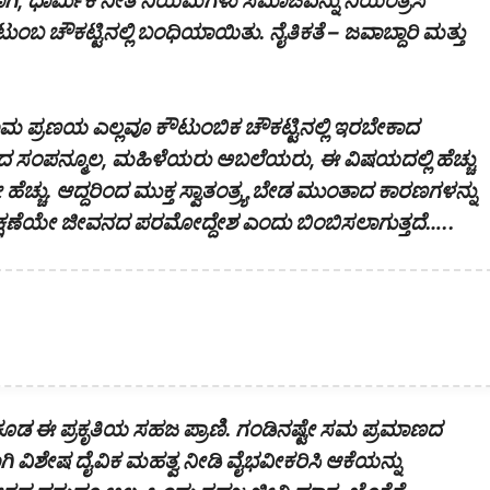
ಿ, ಧಾರ್ಮಿಕ ನೀತಿ ನಿಯಮಗಳು ಸಮಾಜವನ್ನು ನಿಯಂತ್ರಿಸಿ
ಬ ಚೌಕಟ್ಟಿನಲ್ಲಿ ಬಂಧಿಯಾಯಿತು. ನೈತಿಕತೆ – ಜವಾಬ್ದಾರಿ ಮತ್ತು
 ಪ್ರಣಯ ಎಲ್ಲವೂ ಕೌಟುಂಬಿಕ ಚೌಕಟ್ಟಿನಲ್ಲಿ ಇರಬೇಕಾದ
ದ ಸಂಪನ್ಮೂಲ, ಮಹಿಳೆಯರು ಅಬಲೆಯರು, ಈ ವಿಷಯದಲ್ಲಿ ಹೆಚ್ಚು
ಚ್ಚು. ಆದ್ದರಿಂದ ಮುಕ್ತ ಸ್ವಾತಂತ್ರ್ಯ ಬೇಡ ಮುಂತಾದ ಕಾರಣಗಳನ್ನು
ಶೀಲ ರಕ್ಷಣೆಯೇ ಜೀವನದ ಪರಮೋದ್ದೇಶ ಎಂದು ಬಿಂಬಿಸಲಾಗುತ್ತದೆ…..
ು ಕೂಡ ಈ ಪ್ರಕೃತಿಯ ಸಹಜ ಪ್ರಾಣಿ. ಗಂಡಿನಷ್ಟೇ ಸಮ ಪ್ರಮಾಣದ
ಾಗಿ ವಿಶೇಷ ದೈವಿಕ ಮಹತ್ವ ನೀಡಿ ವೈಭವೀಕರಿಸಿ ಆಕೆಯನ್ನು