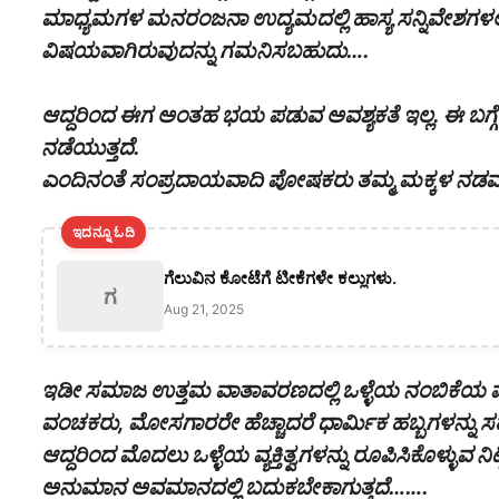
ಮಾಧ್ಯಮಗಳ ಮನರಂಜನಾ ಉದ್ಯಮದಲ್ಲಿ ಹಾಸ್ಯ ಸನ್ನಿವೇಶಗಳಲ್ಲ
ವಿಷಯವಾಗಿರುವುದನ್ನು ಗಮನಿಸಬಹುದು….
ಆದ್ದರಿಂದ ಈಗ ಅಂತಹ ಭಯ ಪಡುವ ಅವಶ್ಯಕತೆ ಇಲ್ಲ. ಈ ಬಗ್
ನಡೆಯುತ್ತದೆ.
ಎಂದಿನಂತೆ ಸಂಪ್ರದಾಯವಾದಿ ಪೋಷಕರು ತಮ್ಮ ಮಕ್ಕಳ ನಡವಳಿ
ಇದನ್ನೂ ಓದಿ
ಗೆಲುವಿನ ಕೋಟೆಗೆ ಟೀಕೆಗಳೇ ಕಲ್ಲುಗಳು.
ಗ
Aug 21, 2025
ಇಡೀ ಸಮಾಜ ಉತ್ತಮ ವಾತಾವರಣದಲ್ಲಿ ಒಳ್ಳೆಯ ನಂಬಿಕೆಯ ಪರಿಸ್ಥ
ವಂಚಕರು, ಮೋಸಗಾರರೇ ಹೆಚ್ಚಾದರೆ ಧಾರ್ಮಿಕ ಹಬ್ಬಗಳನ್ನು ಸಹ 
ಆದ್ದರಿಂದ ಮೊದಲು ಒಳ್ಳೆಯ ವ್ಯಕ್ತಿತ್ವಗಳನ್ನು ರೂಪಿಸಿಕೊಳ್ಳುವ ನಿಟ
ಅನುಮಾನ ಅವಮಾನದಲ್ಲಿ ಬದುಕಬೇಕಾಗುತ್ತದೆ…….