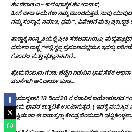
ಹೊಡೆದಾಡುವ – ಕಾನೂನಾತ್ಮಕ ಹೋರಾಡುವ,
ಹೀಗೆ ನಾನಾ ಆಯ್ಕೆಗಳು ನಮ್ಮ ಮುಂದಿರುತ್ತವೆ. ನಾವು ಯಾವುದ
ನಮ್ಮ ಸಂಸ್ಕಾರ, ಸಮಾಜ, ಧರ್ಮ , ವಿವೇಚನೆ ಮತ್ತು ಪ್ರಬುದ್ದತ
ಪಾಶ್ಚಾತ್ಯ ಸಂಸ್ಕೃತಿಯಲ್ಲಿ ಪ್ರೀತಿ ಸಹಜವಾಗಿಯೂ, ಮಧ್ಯಪ್ರಾಚ್
ಧರ್ಮದ ರಾಷ್ಟ್ರಗಳಲ್ಲಿ ಸ್ವಲ್ಪ ಪ್ರಮಾಣದಲ್ಲಿಯೂ ಇದನ್ನು ಪರಿಗಣ
ಗೊಂದಲ ಮತ್ತು ವ್ಯತ್ಯಾಸವಾಗಿದೆ…
ಪ್ರೇಮವೆಂಬುದು ಗಂಡು ಹೆಣ್ಣಿನ ನಡುವಿನ ಭಾವ ಸೆಳೆತ ಅಥವಾ ಆ
ಚಲನೆಗಾಗಿ ಅನಿವಾರ್ಯ ಕೂಡ…
ಸಾಮಾನ್ಯವಾಗಿ 18 ರಿಂದ 28 ರ ನಡುವಿನ ವಯೋಮಾನದ ಗಂಡು
ಪ್ರೇಮ ಭಾವದ ಉತ್ಕಟತೆ ಉಂಟಾಗುತ್ತದೆ. ( ಇದಕ್ಕೆ ವಯಸ್ಸಿನ
ದೃಷ್ಟಿಯಿಂದ ಈ ವಯಸ್ಸನ್ನು ಕೇಂದ್ರ ಬಿಂದುವಾಗಿ ಇಟ್ಟುಕೊಳ್ಳಲಾಗ