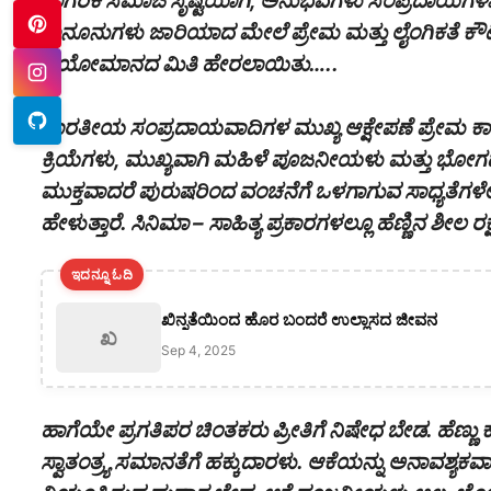
ನಾಗರಿಕ ಸಮಾಜ ಸೃಷ್ಟಿಯಾಗಿ, ಅನುಭವಗಳು ಸಂಪ್ರದಾಯಗಳಾಗ
ಕಾನೂನುಗಳು ಜಾರಿಯಾದ ಮೇಲೆ ಪ್ರೇಮ ಮತ್ತು ಲೈಂಗಿಕತೆ ಕೌಟುಂ
ವಯೋಮಾನದ ಮಿತಿ ಹೇರಲಾಯಿತು…..
ಭಾರತೀಯ ಸಂಪ್ರದಾಯವಾದಿಗಳ ಮುಖ್ಯ ಆಕ್ಷೇಪಣೆ ಪ್ರೇಮ ಕಾಮ
ಕ್ರಿಯೆಗಳು, ಮುಖ್ಯವಾಗಿ ಮಹಿಳೆ ಪೂಜನೀಯಳು ಮತ್ತು ಭೋಗ
ಮುಕ್ತವಾದರೆ ಪುರುಷರಿಂದ ವಂಚನೆಗೆ ಒಳಗಾಗುವ ಸಾಧ್ಯತೆಗಳೇ ಹೆ
ಹೇಳುತ್ತಾರೆ. ಸಿನಿಮಾ – ಸಾಹಿತ್ಯ ಪ್ರಕಾರಗಳಲ್ಲೂ ಹೆಣ್ಣಿನ 
ಇದನ್ನೂ ಓದಿ
ಖಿನ್ನತೆಯಿಂದ ಹೊರ ಬಂದರೆ ಉಲ್ಲಾಸದ ಜೀವನ
ಖ
Sep 4, 2025
ಹಾಗೆಯೇ ಪ್ರಗತಿಪರ ಚಿಂತಕರು ಪ್ರೀತಿಗೆ ನಿಷೇಧ ಬೇಡ. ಹೆಣ್ಣ
ಸ್ವಾತಂತ್ರ್ಯ ಸಮಾನತೆಗೆ ಹಕ್ಕುದಾರಳು. ಆಕೆಯನ್ನು ಅನಾವಶ್ಯಕವ