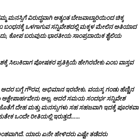
ಮನಸ್ಸಿಗೆ ವಿರುದ್ಧವಾಗಿ ಅತ್ಯಂತ ಬೇಜವಾಬ್ದಾರಿಯಿಂದ ಚಿಕ್ಕ
ಬ ಬಂಧನಕ್ಕೆ ಒಳಗಾಗುವ ಸನ್ನಿವೇಶದಲ್ಲಿ ಮಕ್ಕಳ ಮೇಲಿನ ಅತಿಯಾದ
ದು, ಕೋಪ ಬರುವುದು ಭಾರತೀಯ ಸಾಂಪ್ರದಾಯಿಕ ಶೈಲಿಯ
್ಕೆ ಸಿಲುಕಿದಾಗ ಪೋಷಕರ ಪ್ರತಿಕ್ರಿಯೆ ಹೇಗಿರಬೇಕು ಎಂಬ ವಾಸ್ತವ
. ಅದರ ಬಗ್ಗೆ ಗೌರವ, ಅಭಿಮಾನ ಇರಬೇಕು. ವಯಸ್ಕ ಗಂಡು ಹೆಣ್ಣಿನ
ದು ಅಕ್ಷೇಪಾರ್ಹವೇನು ಅಲ್ಲ. ಆದರೆ ಸಮಯ ಸಂದರ್ಭ ಸನ್ನಿವೇಶ
ೆ. ಜೊತೆಗೆ ದೇಹ ಮತ್ತು ಮನಸ್ಸುಗಳು ಸಹ ಸಹಜವಾಗಿ ಇದಕ್ಕೆ ಪೂರಕವಾ
ು ಬಹುತೇಕ ಒಂದೇ ರೀತಿಯಲ್ಲಿ ಇರುತ್ತದೆ……
ಅಂಶವಾಗಿದೆ. ಯಾರು ಏನೇ ಹೇಳಿದರು ಎಷ್ಟೇ ತಡೆದರು