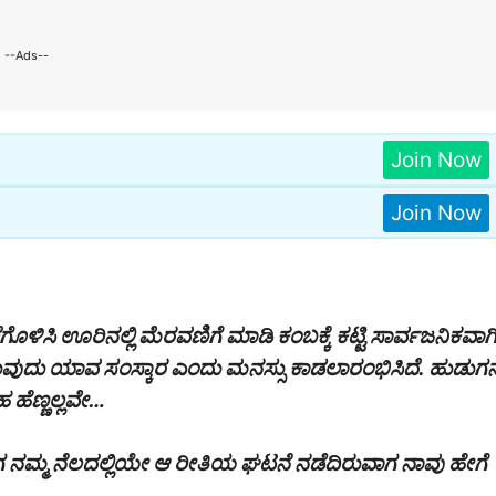
--Ads--
Join Now
Join Now
ಗೊಳಿಸಿ ಊರಿನಲ್ಲಿ ಮೆರವಣಿಗೆ ಮಾಡಿ ಕಂಬಕ್ಕೆ ಕಟ್ಟಿ ಸಾರ್ವಜನಿಕವಾಗ
ವುದು ಯಾವ ಸಂಸ್ಕಾರ ಎಂದು ಮನಸ್ಸು ಕಾಡಲಾರಂಭಿಸಿದೆ‌. ಹುಡುಗ
 ಹೆಣ್ಣಲ್ಲವೇ…
ಮ್ಮ ನೆಲದಲ್ಲಿಯೇ ಆ ರೀತಿಯ ಘಟನೆ ನಡೆದಿರುವಾಗ ನಾವು ಹೇಗೆ