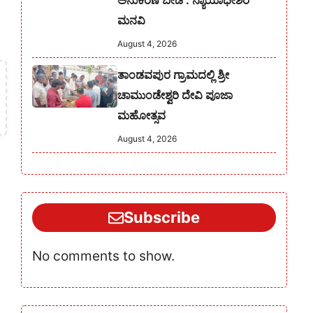
ಅನುಕರಣೆ ಬೇಡ : ನ್ಯಾಯಾಧೀಶರ
ಮನವಿ
August 4, 2026
ತಾಂಡವಪುರ ಗ್ರಾಮದಲ್ಲಿ ಶ್ರೀ
ಚಾಮುಂಡೇಶ್ವರಿ ದೇವಿ ಪೂಜಾ
ಮಹೋತ್ಸವ
August 4, 2026
Subscribe
No comments to show.