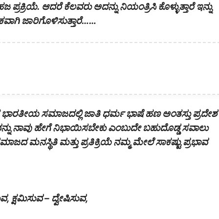
ಕ್ರಿಯೆ. ಆದರೆ ಕೆಲವರು ಅದನ್ನು ನಿಯಂತ್ರಿಸಿ ಕೊಳ್ಳುತ್ತಾರೆ ಇನ್ನು
ಿಕವಾಗಿ ಜಾರಿಗೊಳಿಸುತ್ತಾರೆ……
 ಭಾರತೀಯ ಸಮಾಜದಲ್ಲಿ ಜಾತಿ ಧರ್ಮ ಭಾಷೆ ಹಣ ಅಂತಸ್ತು ಪ್ರದೇಶ
ದನ್ನು ನಾವು ಹೇಗೆ ನಿಭಾಯಿಸಬೇಕು ಎಂಬುದೇ ಬಹುದೊಡ್ಡ ಸವಾಲು
ಸಮಾಜದ ಮನಸ್ಥಿತಿ ಮತ್ತು ಪ್ರತಿಕ್ರಿಯೆ ನಮ್ಮ ಮೇಲೆ ಸಾಕಷ್ಟು ಪ್ರಭಾವ
, ಕ್ಷಮಿಸುವ – ದ್ವೇಷಿಸುವ,