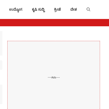
ಉದ್ಯೋಗ
ಕೃಷಿ ಸುದ್ದಿ
ಕ್ರೀಡೆ
ದೇಶ
---Ads---