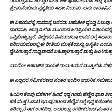
ನಿಯಂತ್ರಿಸುವ ಹುನ್ನಾರ ಬೇಡ. ಆಕೆ ಪೂಜನೀಯಳು ಅಲ್ಲ. ಭೋಗ
ಪ್ರೇಮವೆಂಬುದು ಪ್ರಕೃತಿಯ ಸಹಜ ನಿಯಮ. ಅದು ಕಾನೂನಿನ ವ್ಯಾ
ಈ ವಿಷಯದಲ್ಲಿ ಸಾಮಾನ್ಯ ಜನರದು ಬಹುತೇಕ ದ್ವಂದ್ವ ನಿಲುವು ಕಂಡ
ಧಾರವಾಹಿ, ಉದ್ಯಮಿಗಳು ಮುಂತಾದ ಜನಪ್ರಿಯರ ವಿಷಯದಲ್ಲಿ ಮುಕ್
ಒಪ್ಪಿಕೊಳ್ಳುತ್ತಾರೆ. ವಿಚ್ಚೇದನ ವಿಷಯದಲ್ಲೂ ಅವರ ಬಗ್ಗೆ ಸಹಾ
ಪರಿಚಯದವರಲ್ಲಿ ಈ ರೀತಿಯ ಮುಕ್ತತೆಯನ್ನು ಅನೈತಿಕ ಎಂಬುದಾಗಿ ಭ
ದ್ವೇಷಿಸುತ್ತಾರೆ ಸಾಧ್ಯವಾದರೆ ಬಹಿಷ್ಕಾರಿಸುತ್ತಾರೆ ಮತ್ತು ಹಿಂಸಿ
ಯಾರೋ ಅಪರಿಚಿತ ನಾಯಕ ನಾಯಕಿಯರ ಮುತ್ತುಗಳು ಸಹನೀಯ.
ಈ ಎಲ್ಲದರ ಸಮೀಕರಣದ ನಂತರ ಇಂದಿನ ಆಧುನಿಕ ಸಮಾಜದಲ
ಹಿಂದಿನ ಕೆಲವು ದಶಕಗಳ ಹಿಂದೆ ಇದ್ದ ಗಂಡು ಹೆಣ್ಣಿನ ಭಾವ ತೀವ್
ಕಡೆ ಮುಕ್ತ ಓಡಾಟ ಇರುವುದರಿಂದ ಹೆಣ್ಣಿನ ಬಗ್ಗೆ ಇದ್ದ ಕುತೂಹ
ಪರಿಕಲ್ಪನೆ ಈಗ ಉಳಿದಿಲ್ಲ. ಅದರಲ್ಲೂ ನಗರೀಕರಣದ ನಂತರ ಹೆಣ್ಣ