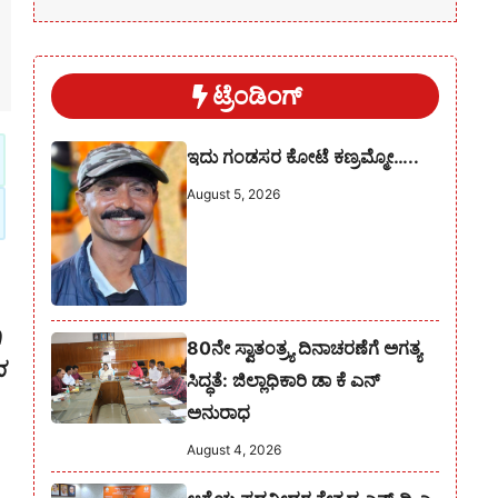
ಟ್ರೆಂಡಿಂಗ್
ಇದು ಗಂಡಸರ ಕೋಟೆ ಕಣ್ರಮ್ಮೋ…..
August 5, 2026
ಿ
80ನೇ ಸ್ವಾತಂತ್ರ್ಯ ದಿನಾಚರಣೆಗೆ ಅಗತ್ಯ
ನ
ಸಿದ್ಧತೆ: ಜಿಲ್ಲಾಧಿಕಾರಿ ಡಾ ಕೆ ಎನ್
ಅನುರಾಧ
August 4, 2026