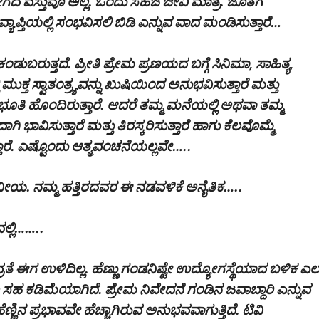
ದ ವಸ್ತುವೂ ಅಲ್ಲ. ಒಂದು ಸಹಜ ಜೀವಿ ಮಾತ್ರ. ಜೊತೆಗೆ
ಪ್ತಿಯಲ್ಲಿ ಸಂಭವಿಸಲಿ ಬಿಡಿ ಎನ್ನುವ ವಾದ ಮಂಡಿಸುತ್ತಾರೆ…
ುಬರುತ್ತದೆ. ಪ್ರೀತಿ ಪ್ರೇಮ ಪ್ರಣಯದ ಬಗ್ಗೆ ಸಿನಿಮಾ, ಸಾಹಿತ್ಯ,
ತ ಸ್ವಾತಂತ್ರ್ಯವನ್ನು ಖುಷಿಯಿಂದ ಅನುಭವಿಸುತ್ತಾರೆ ಮತ್ತು
ನುಭೂತಿ ಹೊಂದಿರುತ್ತಾರೆ. ಆದರೆ ತಮ್ಮ ಮನೆಯಲ್ಲಿ ಅಥವಾ ತಮ್ಮ
ಾವಿಸುತ್ತಾರೆ ಮತ್ತು ತಿರಸ್ಕರಿಸುತ್ತಾರೆ ಹಾಗು ಕೆಲವೊಮ್ಮೆ
ಸುತ್ತಾರೆ. ಎಷ್ಟೊಂದು ಆತ್ಮವಂಚನೆಯಲ್ಲವೇ…..
 ನಮ್ಮ ಹತ್ತಿರದವರ ಈ ನಡವಳಿಕೆ ಅನೈತಿಕ…..
್ಲಿ……..
ರತೆ ಈಗ ಉಳಿದಿಲ್ಲ. ಹೆಣ್ಣು ಗಂಡನಿಷ್ಟೇ ಉದ್ಯೋಗಸ್ಥೆಯಾದ ಬಳಿಕ ಎಲ್
ಲ ಸಹ ಕಡಿಮೆಯಾಗಿದೆ. ಪ್ರೇಮ ನಿವೇದನೆ ಗಂಡಿನ ಜವಾಬ್ದಾರಿ ಎನ್ನುವ
ಿನ ಪ್ರಭಾವವೇ ಹೆಚ್ಚಾಗಿರುವ ಅನುಭವವಾಗುತ್ತಿದೆ. ಟಿವಿ