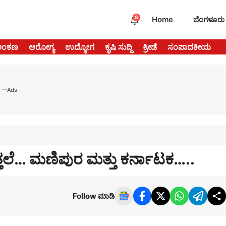
8
Home
ಬೆಂಗಳೂರು
ಅಂಕಣ
ಆರೋಗ್ಯ
ಉದ್ಯೋಗ
ಕೃಷಿ ಸುದ್ದಿ
ಕ್ರೀಡೆ
ಸಂಪಾದಕೀಯ
--Ads--
ಬೆತ್ತಲೆ… ಮಣಿಪುರ ಮತ್ತು ಕರ್ನಾಟಕ…..
Follow ಮಾಡಿ