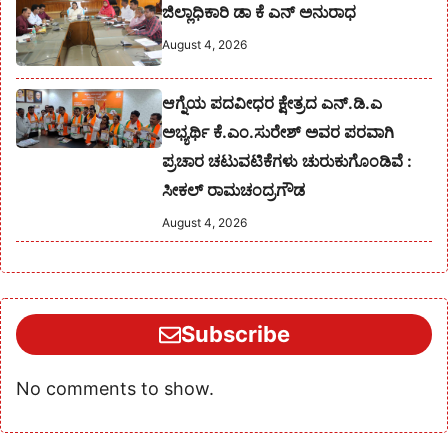
ಜಿಲ್ಲಾಧಿಕಾರಿ ಡಾ ಕೆ ಎನ್ ಅನುರಾಧ
August 4, 2026
ಆಗ್ನೆಯ ಪದವೀಧರ ಕ್ಷೇತ್ರದ ಎನ್.ಡಿ.ಎ
ಅಭ್ಯರ್ಥಿ ಕೆ.ಎಂ.ಸುರೇಶ್‌ ಅವರ ಪರವಾಗಿ
ಪ್ರಚಾರ ಚಟುವಟಿಕೆಗಳು ಚುರುಕುಗೊಂಡಿವೆ :
ಸೀಕಲ್ ರಾಮಚಂದ್ರಗೌಡ
August 4, 2026
Subscribe
No comments to show.