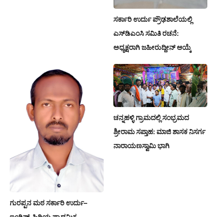
ಸರ್ಕಾರಿ ಉರ್ದು ಪ್ರೌಢಶಾಲೆಯಲ್ಲಿ
ಎಸ್‌ಡಿಎಂಸಿ ಸಮಿತಿ ರಚನೆ:
ಅಧ್ಯಕ್ಷರಾಗಿ ಜಹೀರುದ್ದೀನ್ ಆಯ್ಕೆ
ಚನ್ನಹಳ್ಳಿ ಗ್ರಾಮದಲ್ಲಿ ಸಂಭ್ರಮದ
ಶ್ರೀರಾಮ ಸಪ್ತಾಹ: ಮಾಜಿ ಶಾಸಕ ನಿಸರ್ಗ
ನಾರಾಯಣಸ್ವಾಮಿ ಭಾಗಿ
ಗುರಪ್ಪನ ಮಠ ಸರ್ಕಾರಿ ಉರ್ದು–
ಇಂಗ್ಲಿಷ್ ಹಿರಿಯ ಪ್ರಾಥಮಿಕ