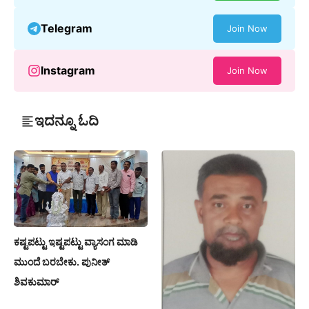
Telegram
Join Now
Instagram
Join Now
ಇದನ್ನೂ ಓದಿ
ಕಷ್ಟಪಟ್ಟು ಇಷ್ಟಪಟ್ಟು ವ್ಯಾಸಂಗ ಮಾಡಿ
ಮುಂದೆ ಬರಬೇಕು. ಪುನೀತ್
ಶಿವಕುಮಾರ್