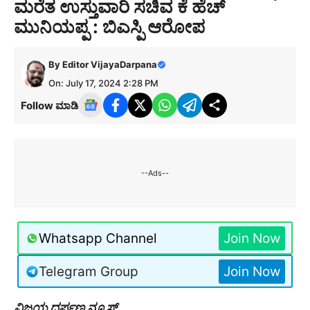
ಮರೆತ ಉಸ್ತುವಾರಿ ಸಚಿವ ಕೆ ಹೆಚ್
ಮುನಿಯಪ್ಪ : ಬಿಎಸ್ಪಿ ಆರೋಪ
By
Editor VijayaDarpana
On: July 17, 2024 2:28 PM
Follow ಮಾಡಿ
--Ads--
Whatsapp Channel
Join Now
Telegram Group
Join Now
ವಿಜಯ ದರ್ಪಣ ನ್ಯೂಸ್…