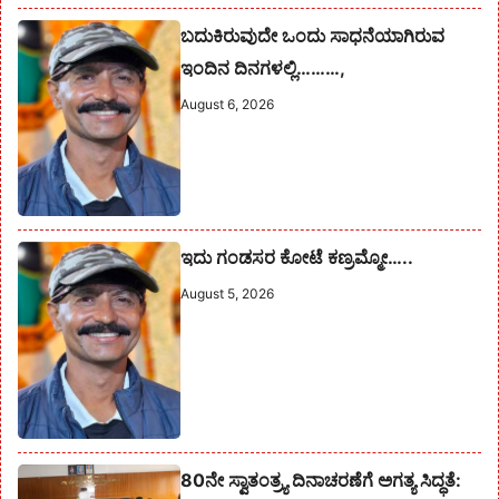
ಬದುಕಿರುವುದೇ ಒಂದು ಸಾಧನೆಯಾಗಿರುವ
ಇಂದಿನ ದಿನಗಳಲ್ಲಿ………,
August 6, 2026
ಇದು ಗಂಡಸರ ಕೋಟೆ ಕಣ್ರಮ್ಮೋ…..
August 5, 2026
80ನೇ ಸ್ವಾತಂತ್ರ್ಯ ದಿನಾಚರಣೆಗೆ ಅಗತ್ಯ ಸಿದ್ಧತೆ: