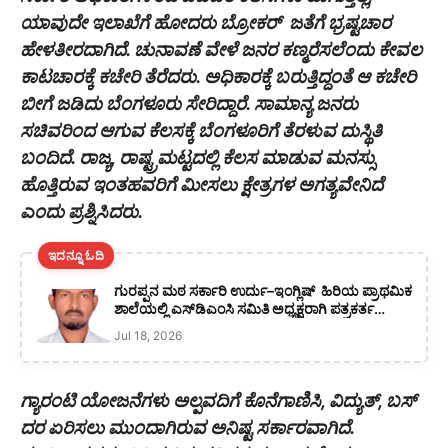
ಯಾವುದೇ ಇಲಾಖೆಗೆ ಹೋದರು ಬ್ರೋಕರ್ ಜತೆಗೆ ಭ್ರಷ್ಟಚಾರ
ಹೇಳತೀರದಾಗಿದೆ. ಚುನಾವಣೆ ವೇಳೆ ಜನರ ಕಣ್ಮರೆಸಲೆಂದು ಕೇವಲ
ಕಾಟಚಾರಕ್ಕೆ ಕಚೇರಿ ತೆರೆದರು. ಅಧಿಕಾರಕ್ಕೆ ಬರುತ್ತಿದ್ದಂತೆ ಆ ಕಚೇರಿ
ಬೀಗೆ ಜಡಿದು ಬೆಂಗಳೂರು ಸೇರಿದ್ದಾರೆ. ಸಾಮಾನ್ಯ ಜನರು
ಸಚಿವರಿಂದ ಆಗುವ ಕೆಲಸಕ್ಕೆ ಬೆಂಗಳೂರಿಗೆ ತೆರಳುವ ದುಸ್ಥಿತಿ
ಬಂದಿದೆ. ರಾಜ್ಯ, ರಾಷ್ಟ್ರಮಟ್ಟದಲ್ಲಿ ಕೆಲಸ ಮಾಡುವ ಮನಸ್ಸು
ಹೊತ್ತಿರುವ ಇಂತಹವರಿಗೆ ಮೀಸಲು ಕ್ಷೇತ್ರಗಳ ಅಗತ್ಯವೇನಿದೆ
ಎಂದು ಪ್ರಶ್ನಿಸಿದರು.
ಇದನ್ನೂ ಓದಿ
ಗುರಪ್ಪನ ಮಠ ಸರ್ಕಾರಿ ಉರ್ದು–ಇಂಗ್ಲಿಷ್ ಹಿರಿಯ ಪ್ರಾಥಮಿಕ
ಶಾಲೆಯಲ್ಲಿ ಎಸ್‌ಡಿಎಂಸಿ ಸಮಿತಿ ಅಧ್ಯಕ್ಷರಾಗಿ ಪತ್ರಕರ್ತ
ಅಬ್ದುಲ್ ಮುಯೀದ್ ಆಯ್ಕೆ
Jul 18, 2026
ಗ್ಯಾರಂಟಿ ಯೋಜನೆಗಳು ಅಲ್ಪವದಿಗೆ ಕೊನೆಗಾಣಿಸಿ, ವಿದ್ಯುತ್, ಬಸ್
ದರ ಏರಿಸಲು ಮುಂದಾಗಿರುವ ಅನಿಷ್ಟ
ಸರ್ಕಾರವಾಗಿದೆ.