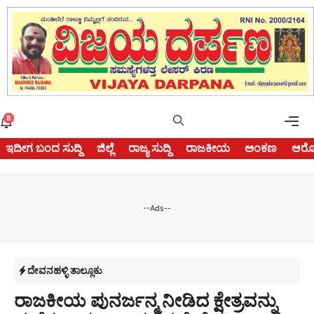
Skip
to
content
Me
8
ಇದೀಗ ಬಂದ ಸುದ್ದಿ
ಜಿಲ್ಲೆ
ರಾಜ್ಯ ಸುದ್ದಿ
ರಾಜಕೀಯ
ಅಂಕಣ
ಆರೋ
--Ads--
ದೇವನಹಳ್ಳಿ ತಾಲ್ಲೂಕು
ರಾಜಕೀಯ ಪುನರ್ಜನ್ಮ ನೀಡಿದ ಕ್ಷೇತ್ರವನ್ನು