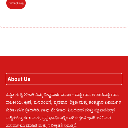
ಅಪರಾಧ ಸುದ್ದಿ
About Us
ಕನ್ನಡ ಸುದ್ದಿಗಳಿಗಾಗಿ ನಿಮ್ಮ ವಿಶ್ವಾಸಾರ್ಹ ಮೂಲ - ರಾಷ್ಟ್ರೀಯ, ಅಂತರರಾಷ್ಟ್ರೀಯ,
ರಾಜಕೀಯ, ಕ್ರೀಡೆ, ಮನರಂಜನೆ, ವ್ಯವಹಾರ, ಶಿಕ್ಷಣ ಮತ್ತು ತಂತ್ರಜ್ಞಾನ ವಿಷಯಗಳ
ಕುರಿತು ನವೀಕೃತರಾಗಿರಿ. ನಾವು ವೇಗವಾದ, ನಿಖರವಾದ ಮತ್ತು ಪಕ್ಷಪಾತವಿಲ್ಲದ
ಸುದ್ದಿಗಳನ್ನು ಸರಳ ಮತ್ತು ಸ್ಪಷ್ಟ ಭಾಷೆಯಲ್ಲಿ ಒದಗಿಸುತ್ತೇವೆ ಇದರಿಂದ ನಿಮಗೆ
ಯಾವಾಗಲೂ ಮಾಹಿತಿ ಮತ್ತು ನವೀಕೃತತೆ ಇರುತ್ತದೆ.