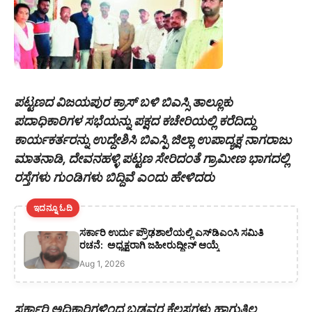
ಪಟ್ಟಣದ ವಿಜಯಪುರ ಕ್ರಾಸ್ ಬಳಿ ಬಿಎಸ್ಸಿ ತಾಲ್ಲೂಕು
ಪದಾಧಿಕಾರಿಗಳ ಸಭೆಯನ್ನು ಪಕ್ಷದ ಕಚೇರಿಯಲ್ಲಿ ಕರೆದಿದ್ದು
ಕಾರ್ಯಕರ್ತರನ್ನು ಉದ್ದೇಶಿಸಿ ಬಿಎಸ್ಪಿ ಜಿಲ್ಲಾ ಉಪಾದ್ಯಕ್ಷ ನಾಗರಾಜು
ಮಾತನಾಡಿ, ದೇವನಹಳ್ಳಿ ಪಟ್ಟಣ ಸೇರಿದಂತೆ ಗ್ರಾಮೀಣ ಭಾಗದಲ್ಲಿ
ರಸ್ತೆಗಳು ಗುಂಡಿಗಳು ಬಿದ್ದಿವೆ ಎಂದು ಹೇಳಿದರು
ಇದನ್ನೂ ಓದಿ
ಸರ್ಕಾರಿ ಉರ್ದು ಪ್ರೌಢಶಾಲೆಯಲ್ಲಿ ಎಸ್‌ಡಿಎಂಸಿ ಸಮಿತಿ
ರಚನೆ: ಅಧ್ಯಕ್ಷರಾಗಿ ಜಹೀರುದ್ದೀನ್ ಆಯ್ಕೆ
Aug 1, 2026
ಸರ್ಕಾರಿ ಅಧಿಕಾರಿಗಳಿಂದ ಬಡವರ ಕೆಲಸಗಳು ಹಾಗುತ್ತಿಲ್ಲ,