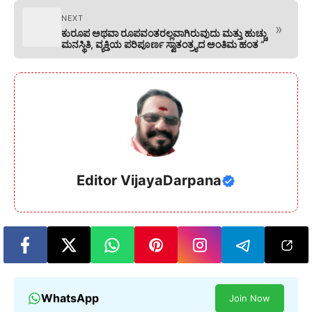
NEXT
»
ಕುರೂಪ ಅಥವಾ ರೂಪವಂತರಲ್ಲವಾಗಿರುವುದು ಮತ್ತು ಹುಚ್ಚು
ಮನಸ್ಥಿತಿ, ವ್ಯಕ್ತಿಯ ಪರಿಪೂರ್ಣ ಸ್ವಾತಂತ್ರ್ಯದ ಅಂತಿಮ ಹಂತ “
Editor VijayaDarpana
WhatsApp
Join Now