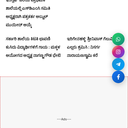
ಶಾಲೆಯಲ್ಲಿ ಎಸ್‌ಡಿಎಂಸಿ ಸಮಿತಿ
ಅಧ್ಯಕ್ಷರಾಗಿ ಪತ್ರಕರ್ತ ಅಬ್ದುಲ್
ಮುಯೀದ್ ಆಯ್ಕೆ
ಸರ್ಕಾರಿ ಶಾಲೆಯ ಕಿಟಕಿ ಛಾವಣಿ
ಇರಿಗೇನಹಳ್ಳಿ ಶ್ರೀನಿವಾಸ್‌ ಗೆಲುವಿಗೆ
ಕುಸಿದು ವಿದ್ಯಾರ್ಥಿಗಳಿಗೆ ಗಾಯ : ಮಕ್ಕಳ
ಎಲ್ಲರು ಶ್ರಮಿಸಿ : ನಿಸರ್ಗ
ಆಯೋಗದ ಅಧ್ಯಕ್ಷ ನಾಗಣ್ಣ ಗೌಡ ಭೇಟಿ
ನಾರಾಯಣಸ್ವಾಮಿ ಕರೆ
---Ads---