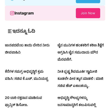
Instagram
Join Now
ಇದನ್ನೂ ಓದಿ
ಜಾನಪದವೆಂಬ ತಾಯಿ ಬೇರಿನ ನೀರು
ಜೈನ ಮುನಿಗಳ ಹಂತಕರಿಗೆ ಕಠಿಣ ಶಿಕ್ಷೆಗೆ
ಜೀವವಾಹಿನಿ
ಆಗ್ರಹಿಸಿ ಜೈನ ಸಮುದಾಯ ಮೌನ
ಮೆರವಣಿಗೆ.
ಕೆರೆಗಳ ಸಮಗ್ರ ಅಭಿವೃದ್ಧಿಗೆ ಕ್ರಮ
ನೀತಿ ಭ್ರಷ್ಟ ಶಿವಮೂರ್ತಿ ಸ್ವಾಮೀಜಿ
ವಹಿಸಿ: ಸಚಿವ ಕೆ.ಎಚ್. ಮುನಿಯಪ್ಪ
ಕೂಡಲೇ ಪೀಠ ತ್ಯಾಗ ಮಾಡಲಿ : ಮಾಜಿ
ಸಚಿವ ಹೆಚ್ ಏಕಾಂತಯ್ಯ .
20 ಬಾರಿ ರಕ್ತದಾನ ಮಾಡಿರುವ
ಅಭಿವೃದ್ಧಿ ಸೌಲಭ್ಯಗಳನ್ನು
ಫ್ರಾನ್ಸಿಸ್ ಡಿಸೋಜ.
ಜನಸಾಮಾನ್ಯರಿಗೆ ತಲುಪಿಸುವಲ್ಲಿ