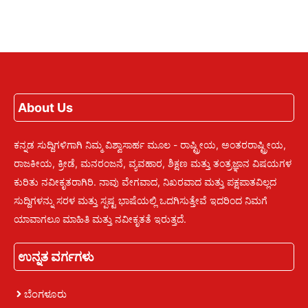
About Us
ಕನ್ನಡ ಸುದ್ದಿಗಳಿಗಾಗಿ ನಿಮ್ಮ ವಿಶ್ವಾಸಾರ್ಹ ಮೂಲ - ರಾಷ್ಟ್ರೀಯ, ಅಂತರರಾಷ್ಟ್ರೀಯ,
ರಾಜಕೀಯ, ಕ್ರೀಡೆ, ಮನರಂಜನೆ, ವ್ಯವಹಾರ, ಶಿಕ್ಷಣ ಮತ್ತು ತಂತ್ರಜ್ಞಾನ ವಿಷಯಗಳ
ಕುರಿತು ನವೀಕೃತರಾಗಿರಿ. ನಾವು ವೇಗವಾದ, ನಿಖರವಾದ ಮತ್ತು ಪಕ್ಷಪಾತವಿಲ್ಲದ
ಸುದ್ದಿಗಳನ್ನು ಸರಳ ಮತ್ತು ಸ್ಪಷ್ಟ ಭಾಷೆಯಲ್ಲಿ ಒದಗಿಸುತ್ತೇವೆ ಇದರಿಂದ ನಿಮಗೆ
ಯಾವಾಗಲೂ ಮಾಹಿತಿ ಮತ್ತು ನವೀಕೃತತೆ ಇರುತ್ತದೆ.
ಉನ್ನತ ವರ್ಗಗಳು
ಬೆಂಗಳೂರು