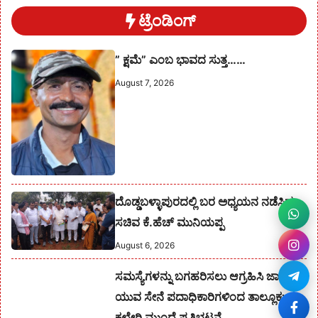
ಟ್ರೆಂಡಿಂಗ್
” ಕ್ಷಮೆ” ಎಂಬ ಭಾವದ ಸುತ್ತ……
August 7, 2026
ದೊಡ್ಡಬಳ್ಳಾಪುರದಲ್ಲಿ ಬರ ಅಧ್ಯಯನ ನಡೆಸಿದ
ಸಚಿವ ಕೆ.ಹೆಚ್ ಮುನಿಯಪ್ಪ
August 6, 2026
ಸಮಸ್ಯೆಗಳನ್ನು ಬಗಹರಿಸಲು ಆಗ್ರಹಿಸಿ ಜಾಂಭವ
ಯುವ ಸೇನೆ ಪದಾಧಿಕಾರಿಗಳಿಂದ ತಾಲ್ಲೂಕು
ಕಛೇರಿ ಮುಂದೆ ಪ್ರತಿಭಟನೆ