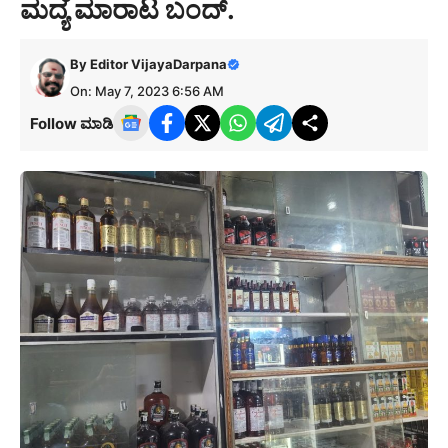
ಮದ್ಯ ಮಾರಾಟ ಬಂದ್.
By
Editor VijayaDarpana
On: May 7, 2023 6:56 AM
Follow ಮಾಡಿ