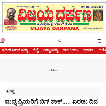
Skip
to
content
Me
8
ಇದೀಗ ಬಂದ ಸುದ್ದಿ
ಜಿಲ್ಲೆ
ರಾಜ್ಯ ಸುದ್ದಿ
ರಾಜಕೀಯ
ಅಂಕಣ
ಆರೋ
--Ads--
ಜಿಲ್ಲೆ
ಮದ್ಯ ಪ್ರಿಯರಿಗೆ ಬಿಗ್ ಶಾಕ್….. ಎರಡು ದಿನ