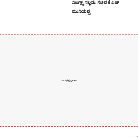
ನಿರ್ಲಕ್ಷ್ಯ ಸಲ್ಲದು: ಸಚಿವ ಕೆ ಎಚ್
ಮುನಿಯಪ್ಪ
---Ads---