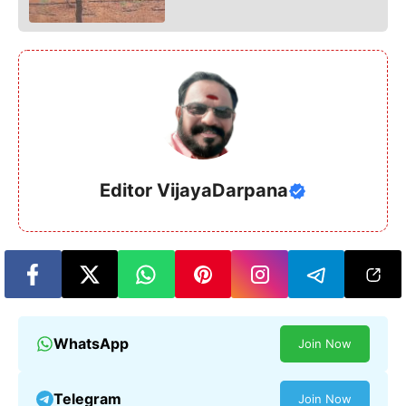
Editor VijayaDarpana
WhatsApp
Join Now
Telegram
Join Now