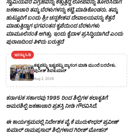
ಸ್ವಾಮಿಯವರ ವಿಗ್ರಹವನ್ನು ಕೆತ್ತುತ್ತಿದ್ದ ಲೋಪವನ್ನು ತೋರಿಸಿದಾಗ
ಜಕಣಾಚಾರಿ ತಮ್ಮ ಬೆರಳುಗಳನ್ನು ಕಟ್ಟಿ ಮಾಡಿಕೊಂಡರು. ತಮ್ಮ
ಹುಟ್ಟೂರಿಗೆ ಬಂದು ಶ್ರೀ ಚನ್ನಕೇಶವ ದೇವಾಲಯವನ್ನು ಕೆತ್ತನೆ
ಮಾಡುತ್ತಿದ್ದಾಗ ಭಗವಂತನ ಕೃಪೆಯಿಂದ ಬೆರಳುಗಳು
ಮಾಮೂಲಿನಂತೆ ಆಗಿತ್ತು. ಇಂದು ಕೈದಾಳ ಪ್ರಸಿದ್ಧಿಯಾಗಿದೆ ಎಂದು
ಪುರಾಣದಿಂದ ತಿಳಿದು ಬರುತ್ತದೆ‌
ಇದನ್ನೂ ಓದಿ
ಕಷ್ಟಪಟ್ಟು ಇಷ್ಟಪಟ್ಟು ವ್ಯಾಸಂಗ ಮಾಡಿ ಮುಂದೆ ಬರಬೇಕು.
ಪುನೀತ್ ಶಿವಕುಮಾರ್
Aug 2, 2026
ಕರ್ನಾಟಕ ಸರ್ಕಾರವು 1995 ರಿಂದ ಶಿಲ್ಪಿಗಳ ಕಲಾಕೃತಿಗೆ
ಅಮರಶಿಲ್ಪಿ ಜಕಣಾಚಾರಿ ಪ್ರಶಸ್ತಿ ನೀಡಿ ಗೌರವಿಸಿದೆ.
ಈ ಕಾರ್ಯಕ್ರಮದಲ್ಲಿ ನಿರ್ದೇಶಕ ವೈ.ಕೆ ಮುರುಳೀಧರ್ ಪ್ರವೀಣ್
ಕುಮಾರ್ ರಾಮಪ್ರಸಾದ್ ಶಿಲ್ಪಿಗಳಾದ ಗಿರೀಶ್ ಮೋಹನ್