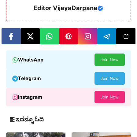
Editor VijayaDarpana
WhatsApp
Join Now
Telegram
Join Now
Instagram
Join Now
ಇದನ್ನೂ ಓದಿ