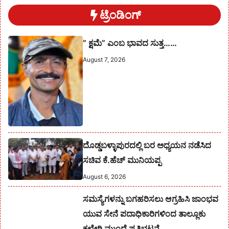
ಟ್ರೆಂಡಿಂಗ್
” ಕ್ಷಮೆ” ಎಂಬ ಭಾವದ ಸುತ್ತ……
August 7, 2026
ದೊಡ್ಡಬಳ್ಳಾಪುರದಲ್ಲಿ ಬರ ಅಧ್ಯಯನ ನಡೆಸಿದ
ಸಚಿವ ಕೆ.ಹೆಚ್ ಮುನಿಯಪ್ಪ
August 6, 2026
ಸಮಸ್ಯೆಗಳನ್ನು ಬಗಹರಿಸಲು ಆಗ್ರಹಿಸಿ ಜಾಂಭವ
ಯುವ ಸೇನೆ ಪದಾಧಿಕಾರಿಗಳಿಂದ ತಾಲ್ಲೂಕು
ಕಛೇರಿ ಮುಂದೆ ಪ್ರತಿಭಟನೆ