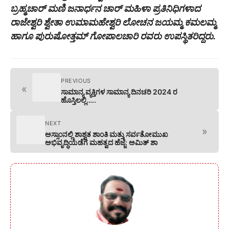
ಬ್ರಹ್ಮಚಾರ್ ಮಣಿ ಜನಾರ್ಧನ ಚಾರ್ ಮಹಿಳಾ ಪ್ರತಿನಿಧಿಗಳಾದ
ರಾಜೇಶ್ವರಿ ಶ್ವೇತಾ ಉಮಾಮಹೇಶ್ವರಿ ಲೋಚನ ಜಯಮ್ಮ ಕಮಲಮ್ಮ
ಹಾಗೂ ಪುರುಷೋತ್ತಮ್ ಗೋಪಾಲಚಾರಿ ರವರು ಉಪಸ್ಥಿತರಿದ್ದರು.
PREVIOUS
«
ಸಾಮಾನ್ಯ ವ್ಯಕ್ತಿಗಳ ಸಾಮಾನ್ಯ ದಿನಚರಿ 2024 ರ
ಹೊಸ್ತಿಲಲ್ಲಿ…..
NEXT
»
ಅಸ್ಸಾಂನಲ್ಲಿ ಶಾಶ್ವತ ಶಾಂತಿ ಮತ್ತು ಸರ್ವತೋಮುಖ
ಅಭಿವೃದ್ಧಿಯೆಡೆಗೆ ಮಹತ್ವದ ಹೆಜ್ಜೆ: ಅಮಿತ್ ಶಾ