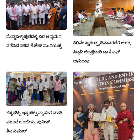
ದೊಡ್ಡಬಳ್ಳಾಪುರದಲ್ಲಿ ಬರ ಅಧ್ಯಯನ
80ನೇ ಸ್ವಾತಂತ್ರ್ಯ ದಿನಾಚರಣೆಗೆ ಅಗತ್ಯ
ನಡೆಸಿದ ಸಚಿವ ಕೆ.ಹೆಚ್ ಮುನಿಯಪ್ಪ
ಸಿದ್ಧತೆ: ಜಿಲ್ಲಾಧಿಕಾರಿ ಡಾ ಕೆ ಎನ್
ಅನುರಾಧ
ಕಷ್ಟಪಟ್ಟು ಇಷ್ಟಪಟ್ಟು ವ್ಯಾಸಂಗ ಮಾಡಿ
ಮುಂದೆ ಬರಬೇಕು. ಪುನೀತ್
ಶಿವಕುಮಾರ್