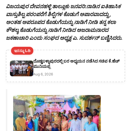
ವಿಜಯಪುರ ದೇವನಹಳ್ಳಿ ತಾಲ್ಲೂಕು ಜನವರಿ:ನಾಡಿನ ಐತಿಹಾಸಿಕ
ವಾಸ್ತುಶಿಲ್ಪ ಪರಂಪರೆಗೆ ಶಿಲ್ಪಿಗಳ ಕೊಡುಗೆ ಅಪಾರವಾದದ್ದು ,
ಅಂತಹ ಅಪರೂಪದ ಕೊಡುಗೆಯನ್ನು ನಾಡಿಗೆ ನೀಡಿ ತನ್ನ ಕಲಾ
ಕೌಶಲ್ಯ ಕೊಡುಗೆಯನ್ನು ನಾಡಿಗೆ ನೀಡಿದ ಅಜರಾಮನಾರದ
ಜಕಣಾಚಾರಿ ಎಂದು ಸಂಘದ ಅಧ್ಯಕ್ಷ ಎ. ಸುದರ್ಶನ್ ಬಣ್ಣಿಸಿದರು.
ಇದನ್ನೂ ಓದಿ
ದೊಡ್ಡಬಳ್ಳಾಪುರದಲ್ಲಿ ಬರ ಅಧ್ಯಯನ ನಡೆಸಿದ ಸಚಿವ ಕೆ.ಹೆಚ್
ಮುನಿಯಪ್ಪ
Aug 6, 2026