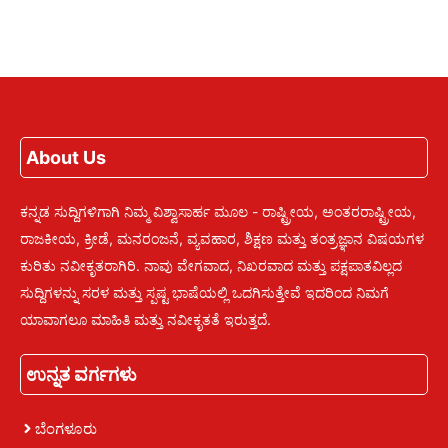
About Us
ಕನ್ನಡ ಸುದ್ದಿಗಳಿಗಾಗಿ ನಿಮ್ಮ ವಿಶ್ವಾಸಾರ್ಹ ಮೂಲ - ರಾಷ್ಟ್ರೀಯ, ಅಂತರರಾಷ್ಟ್ರೀಯ,
ರಾಜಕೀಯ, ಕ್ರೀಡೆ, ಮನರಂಜನೆ, ವ್ಯವಹಾರ, ಶಿಕ್ಷಣ ಮತ್ತು ತಂತ್ರಜ್ಞಾನ ವಿಷಯಗಳ
ಕುರಿತು ನವೀಕೃತರಾಗಿರಿ. ನಾವು ವೇಗವಾದ, ನಿಖರವಾದ ಮತ್ತು ಪಕ್ಷಪಾತವಿಲ್ಲದ
ಸುದ್ದಿಗಳನ್ನು ಸರಳ ಮತ್ತು ಸ್ಪಷ್ಟ ಭಾಷೆಯಲ್ಲಿ ಒದಗಿಸುತ್ತೇವೆ ಇದರಿಂದ ನಿಮಗೆ
ಯಾವಾಗಲೂ ಮಾಹಿತಿ ಮತ್ತು ನವೀಕೃತತೆ ಇರುತ್ತದೆ.
ಉನ್ನತ ವರ್ಗಗಳು
ಬೆಂಗಳೂರು