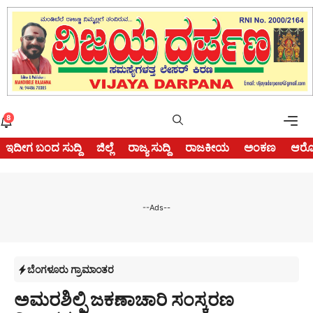
Skip
to
content
Me
8
ಇದೀಗ ಬಂದ ಸುದ್ದಿ
ಜಿಲ್ಲೆ
ರಾಜ್ಯ ಸುದ್ದಿ
ರಾಜಕೀಯ
ಅಂಕಣ
ಆರೋ
--Ads--
ಬೆಂಗಳೂರು ಗ್ರಾಮಾಂತರ
ಅಮರಶಿಲ್ಪಿ ಜಕಣಾಚಾರಿ ಸಂಸ್ಕರಣ