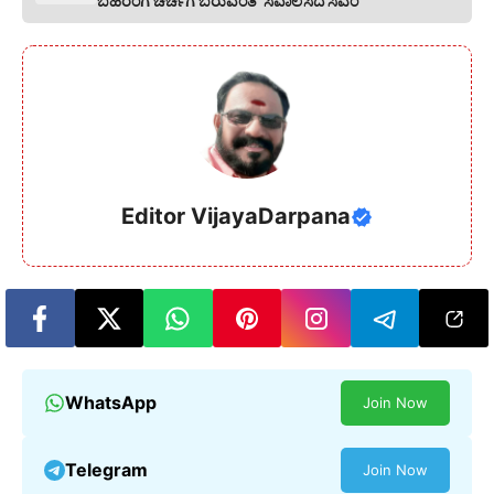
ಬಹಿರಂಗ ಚರ್ಚೆಗೆ ಬರುವಂತೆ ಸವಾಲೆಸೆದ ಸಿಎಂ
Editor VijayaDarpana
WhatsApp
Join Now
Telegram
Join Now