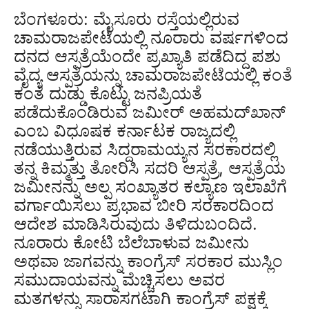
ಬೆಂಗಳೂರು: ಮೈಸೂರು ರಸ್ತೆಯಲ್ಲಿರುವ
ಚಾಮರಾಜಪೇಟೆಯಲ್ಲಿ ನೂರಾರು ವರ್ಷಗಳಿಂದ
ದನದ ಆಸ್ಪತ್ರೆಯೆಂದೇ ಪ್ರಖ್ಯಾತಿ ಪಡೆದಿದ್ದ ಪಶು
ವೈದ್ಯ ಆಸ್ಪತ್ರೆಯನ್ನು ಚಾಮರಾಜಪೇಟೆಯಲ್ಲಿ ಕಂತೆ
ಕಂತೆ ದುಡ್ಡು ಕೊಟ್ಟು ಜನಪ್ರಿಯತೆ
ಪಡೆದುಕೊಂಡಿರುವ ಜಮೀರ್ ಅಹಮದ್‌ಖಾನ್
ಎಂಬ ವಿಧೂಷಕ ಕರ್ನಾಟಕ ರಾಜ್ಯದಲ್ಲಿ
ನಡೆಯುತ್ತಿರುವ ಸಿದ್ದರಾಮಯ್ಯನ ಸರಕಾರದಲ್ಲಿ
ತನ್ನ ಕಿಮ್ಮತ್ತು ತೋರಿಸಿ ಸದರಿ ಆಸ್ಪತ್ರೆ, ಆಸ್ಪತ್ರೆಯ
ಜಮೀನನ್ನು ಅಲ್ಪ ಸಂಖ್ಯಾತರ ಕಲ್ಯಾಣ ಇಲಾಖೆಗೆ
ವರ್ಗಾಯಿಸಲು ಪ್ರಭಾವ ಬೀರಿ ಸರಕಾರದಿಂದ
ಆದೇಶ ಮಾಡಿಸಿರುವುದು ತಿಳಿದುಬಂದಿದೆ.
ನೂರಾರು ಕೋಟಿ ಬೆಲೆಬಾಳುವ ಜಮೀನು
ಅಥವಾ ಜಾಗವನ್ನು ಕಾಂಗ್ರೆಸ್ ಸರಕಾರ ಮುಸ್ಲಿಂ
ಸಮುದಾಯವನ್ನು ಮೆಚ್ಚಿಸಲು ಅವರ
ಮತಗಳನ್ನು ಸಾರಾಸಗಟಾಗಿ ಕಾಂಗ್ರೆಸ್ ಪಕ್ಷಕ್ಕೆ