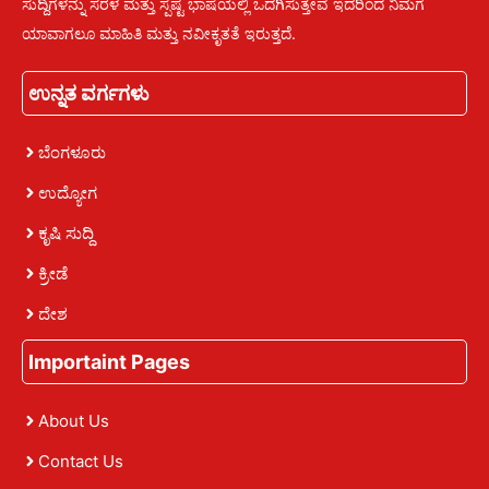
ಸುದ್ದಿಗಳನ್ನು ಸರಳ ಮತ್ತು ಸ್ಪಷ್ಟ ಭಾಷೆಯಲ್ಲಿ ಒದಗಿಸುತ್ತೇವೆ ಇದರಿಂದ ನಿಮಗೆ
ಯಾವಾಗಲೂ ಮಾಹಿತಿ ಮತ್ತು ನವೀಕೃತತೆ ಇರುತ್ತದೆ.
ಉನ್ನತ ವರ್ಗಗಳು
ಬೆಂಗಳೂರು
ಉದ್ಯೋಗ
ಕೃಷಿ ಸುದ್ದಿ
ಕ್ರೀಡೆ
ದೇಶ
Importaint Pages
About Us
Contact Us