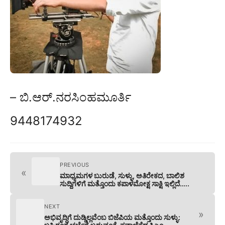
– ಬಿ.ಆರ್.ನರಸಿಂಹಮೂರ್ತಿ
9448174932
PREVIOUS
«
ಮಾಧ್ಯಮಗಳ ಬುರುಡೆ, ಸುಳ್ಳು, ಅತಿರೇಕದ, ಬಾಲಿಶ
ಸುದ್ದಿಗಳಿಗೆ ಮತ್ತೊಂದು ಕಪಾಳಮೋಕ್ಷ ಸಾಕ್ಷಿ ಇಲ್ಲಿದೆ…..
NEXT
»
ಅಭಿವೃದ್ಧಿಗೆ ದುಡ್ಡಿಲ್ಲವೆಂಬ ಬಿಜೆಪಿಯ ಮತ್ತೊಂದು ಸುಳ್ಳು: