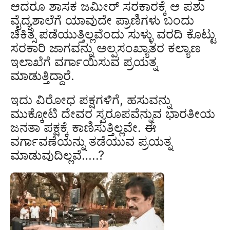
ಆದರೂ ಶಾಸಕ ಜಮೀರ್ ಸರಕಾರಕ್ಕೆ ಆ ಪಶು
ವೈದ್ಯಶಾಲೆಗೆ ಯಾವುದೇ ಪ್ರಾಣಿಗಳು ಬಂದು
ಚಿಕಿತ್ಸೆ ಪಡೆಯುತ್ತಿಲ್ಲವೆಂದು ಸುಳ್ಳು ವರದಿ ಕೊಟ್ಟು
ಸರಕಾರಿ ಜಾಗವನ್ನು ಅಲ್ಪಸಂಖ್ಯಾತರ ಕಲ್ಯಾಣ
ಇಲಾಖೆಗೆ ವರ್ಗಾಯಿಸುವ ಪ್ರಯತ್ನ
ಮಾಡುತ್ತಿದ್ದಾರೆ.
ಇದು ವಿರೋಧ ಪಕ್ಷಗಳಿಗೆ, ಹಸುವನ್ನು
ಮುಕ್ಕೋಟಿ ದೇವರ ಸ್ವರೂಪವೆನ್ನುವ ಭಾರತೀಯ
ಜನತಾ ಪಕ್ಷಕ್ಕೆ ಕಾಣಿಸುತ್ತಿಲ್ಲವೇ. ಈ
ವರ್ಗಾವಣೆಯನ್ನು ತಡೆಯುವ ಪ್ರಯತ್ನ
ಮಾಡುವುದಿಲ್ಲವೆ…..?