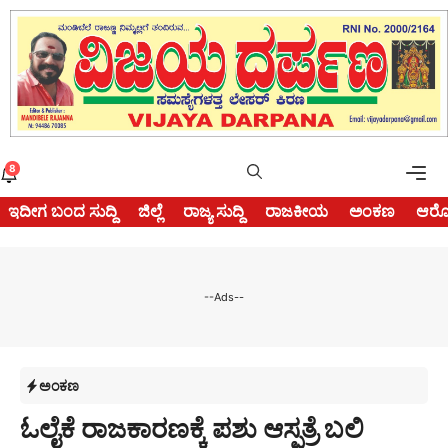
Skip
to
content
Me
8
ಇದೀಗ ಬಂದ ಸುದ್ದಿ
ಜಿಲ್ಲೆ
ರಾಜ್ಯ ಸುದ್ದಿ
ರಾಜಕೀಯ
ಅಂಕಣ
ಆರೋ
--Ads--
ಅಂಕಣ
ಓಲೈಕೆ ರಾಜಕಾರಣಕ್ಕೆ ಪಶು ಆಸ್ಪತ್ರೆ ಬಲಿ