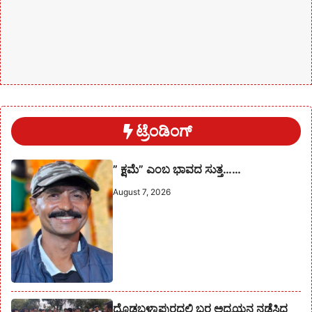
ಟ್ರೆಂಡಿಂಗ್
” ಕ್ಷಮೆ” ಎಂಬ ಭಾವದ ಸುತ್ತ……
August 7, 2026
ದೊಡ್ಡಬಳ್ಳಾಪುರದಲ್ಲಿ ಬರ ಅಧ್ಯಯನ ನಡೆಸಿದ