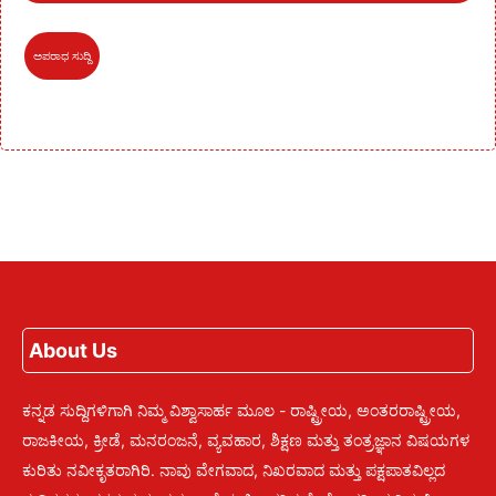
ಅಪರಾಧ ಸುದ್ದಿ
About Us
ಕನ್ನಡ ಸುದ್ದಿಗಳಿಗಾಗಿ ನಿಮ್ಮ ವಿಶ್ವಾಸಾರ್ಹ ಮೂಲ - ರಾಷ್ಟ್ರೀಯ, ಅಂತರರಾಷ್ಟ್ರೀಯ,
ರಾಜಕೀಯ, ಕ್ರೀಡೆ, ಮನರಂಜನೆ, ವ್ಯವಹಾರ, ಶಿಕ್ಷಣ ಮತ್ತು ತಂತ್ರಜ್ಞಾನ ವಿಷಯಗಳ
ಕುರಿತು ನವೀಕೃತರಾಗಿರಿ. ನಾವು ವೇಗವಾದ, ನಿಖರವಾದ ಮತ್ತು ಪಕ್ಷಪಾತವಿಲ್ಲದ