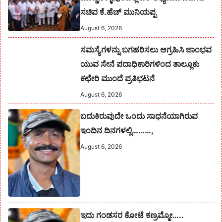
ಸಚಿವ ಕೆ.ಹೆಚ್ ಮುನಿಯಪ್ಪ
August 6, 2026
ಸಮಸ್ಯೆಗಳನ್ನು ಬಗಹರಿಸಲು ಆಗ್ರಹಿಸಿ ಜಾಂಭವ
ಯುವ ಸೇನೆ ಪದಾಧಿಕಾರಿಗಳಿಂದ ತಾಲ್ಲೂಕು
ಕಛೇರಿ ಮುಂದೆ ಪ್ರತಿಭಟನೆ
August 6, 2026
ಬದುಕಿರುವುದೇ ಒಂದು ಸಾಧನೆಯಾಗಿರುವ
ಇಂದಿನ ದಿನಗಳಲ್ಲಿ………,
August 6, 2026
ಇದು ಗಂಡಸರ ಕೋಟೆ ಕಣ್ರಮ್ಮೋ…..