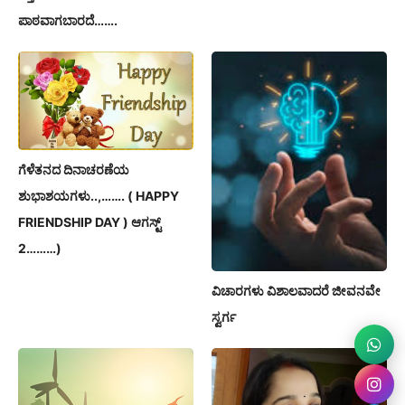
ಪಾಠವಾಗಬಾರದೆ…….
ಗೆಳೆತನದ ದಿನಾಚರಣೆಯ
ಶುಭಾಶಯಗಳು..,……. ( HAPPY
FRIENDSHIP DAY ) ಆಗಸ್ಟ್
2………)
ವಿಚಾರಗಳು ವಿಶಾಲವಾದರೆ ಜೀವನವೇ
ಸ್ವರ್ಗ