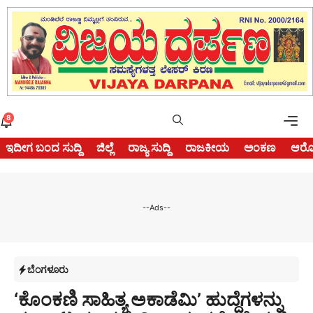
Skip
to
content
Me
8
ಇದೀಗ ಬಂದ ಸುದ್ದಿ
ಜಿಲ್ಲೆ
ರಾಜ್ಯ ಸುದ್ದಿ
ರಾಜಕೀಯ
ಅಂಕಣ
ಆರೋ
--Ads--
ಬೆಂಗಳೂರು
‘ಕೊಂಕಣಿ ಸಾಹಿತ್ಯ ಅಕಾಡೆಮಿ’ ಹುದ್ದೆಗಳನ್ನು