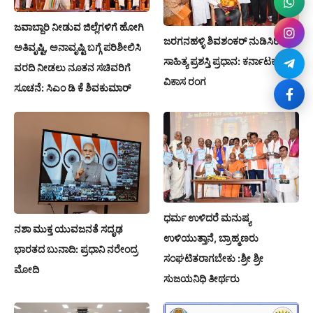
ಜವಾಬ್ದಾರಿ ನೀಡುವ ಜಿಲ್ಲೆಗಳಿಗೆ ಹೋಗಿ
ಜರಗನಹಳ್ಳಿ ಶಿವಶಂಕರ್ ನುಡಿಸಿರಿ
ಅತಿವೃಷ್ಟಿ, ಅನಾವೃಷ್ಟಿ ಬಗ್ಗೆ ಪರಿಶೀಲಿಸಿ
ಸಾಹಿತ್ಯ ಪ್ರಶಸ್ತಿ ಪ್ರಧಾನ: ಕರ್ನಾಟಕ
ವರದಿ ನೀಡಲು ನೂತನ ಸಚಿವರಿಗೆ
ವಿಕಾಸ ರಂಗ
ಸೂಚನೆ: ಸಿಎಂ ಡಿ ಕೆ ಶಿವಕುಮಾರ್
ಧರ್ಮ ಉಳಿದರೆ ಮನುಷ್ಯ
ನಶಾ ಮುಕ್ತ ಯುವಜನತೆ ಸದೃಢ
ಉಳಿಯುತ್ತಾನೆ, ಬ್ರಾಹ್ಮಣರು
ಭಾರತದ ಬುನಾದಿ: ಪ್ರಧಾನಿ ನರೇಂದ್ರ
ಸಂಘಟಿತರಾಗಬೇಕು :ಶ್ರೀ ಶ್ರೀ
ಮೋದಿ
ಸುಜಯನಿಧಿ ತೀರ್ಥರು