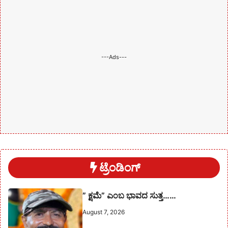
---Ads---
ಟ್ರೆಂಡಿಂಗ್
” ಕ್ಷಮೆ” ಎಂಬ ಭಾವದ ಸುತ್ತ……
August 7, 2026