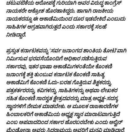
ಚಟುವಟಿಕೆಯ ಆರೋಪಕ್ಕೆ ಗುರಿಯಾಗಿ ಅವರ ವಿರುದ್ಧ ಕಾಂಗ್ರೆಸ್
ನಾಯಕರೇ ಆಕ್ರೋಶ ಹೊರಹಾಕಿದ್ದರು. ಹಾಗಾಗಿ ರಾಜಕೀಯ
ನಾಯಕರನ್ನೂ ಈ ಅಕಾಡೆಮಿಯಿಂದ ದೂರ ಇಡಬೇಕಿದೆ ಎಂಬುದು
ಸಾಹಿತಿಗಳ ಆಗ್ರಹವಾಗಿರುತ್ತದೆ ಎಂದು ಸರ್ಕಾರಕ್ಕೆ ಸಲಹೆ
ನೀಡಿದ್ದಾರೆ.
ಪ್ರಸ್ತುತ ಕರ್ನಾಟಕವನ್ನು ‘ಸರ್ವ ಜನಾಂಗದ ಶಾಂತಿಯ ತೋಟ’ವಾಗಿ
ನಿರ್ಮಿಸುವ ಭರವಸೆಯೊಂದಿಗೆ ಅಧಿಕಾರ ನಡೆಸುತ್ತಿರುವ
ಸರ್ಕಾರವು, ಇತರ ಭಾಷಾ ಅಕಾಡೆಮಿಗಳಂತೆಯೇ ಕೊಂಕಣಿ
ಜನಾಂಗಕ್ಕೆ ಶಕ್ತಿ ತುಂಬುವ ಕರ್ನಾಟಕ ಕೊಂಕಣಿ ಸಾಹಿತ್ಯ
ಅಕಾಡೆಮಿಗೆ ಕೊಂಕಣಿ ಓದು-ಬರಹ ಗೊತ್ತಿರುವ ಶಿಕ್ಷಕರನ್ನು,
ಪತ್ರಕರ್ತರರನ್ನು, ಕವಿಗಳನ್ನು, ಸಾಹಿತಿಗಳನ್ನು ಅಥವಾ ಲೇಖಕರ
ಸಹಿತ ಕೊಂಕಣಿ ಸಾರಸ್ವತ ಕ್ಷೇತ್ರದವರನ್ನು ಮಾತ್ರ ಅಧ್ಯಕ್ಷ-ಸದಸ್ಯ
ಸ್ಥಾನಗಳಿಗೆ ನೇಮಕ ಮಾಡಬೇಕು. ಆ ಮೂಲಕ ರಾಜಕಾರಣಿಗಳ
ಹಿಂಬಾಲಕರಿಗೆ ಅಕಾಡೆಮಿಯ ಅಧ್ಯಕ್ಷ ಸ್ಥಾನ ಮಾರಾಟವಾಗುತ್ತಿದೆ
ಎಂಬ ಅಪವಾದದಿಂದ ಸರ್ಕಾರ ಹೊರಬರಬೇಕು ಎಂದು ಆಲ್ವಿನ್
ಮೆಂಡೋನ್ಸಾ ಅವರು ಸಿದ್ದರಾಮಯ್ಯ ಅವರಿಗೆ ಮನವಿ ಮಾಡಿದ್ದಾರೆ,