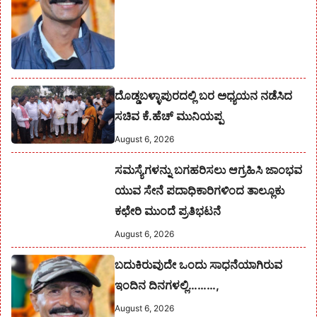
ದೊಡ್ಡಬಳ್ಳಾಪುರದಲ್ಲಿ ಬರ ಅಧ್ಯಯನ ನಡೆಸಿದ
ಸಚಿವ ಕೆ.ಹೆಚ್ ಮುನಿಯಪ್ಪ
August 6, 2026
ಸಮಸ್ಯೆಗಳನ್ನು ಬಗಹರಿಸಲು ಆಗ್ರಹಿಸಿ ಜಾಂಭವ
ಯುವ ಸೇನೆ ಪದಾಧಿಕಾರಿಗಳಿಂದ ತಾಲ್ಲೂಕು
ಕಛೇರಿ ಮುಂದೆ ಪ್ರತಿಭಟನೆ
August 6, 2026
ಬದುಕಿರುವುದೇ ಒಂದು ಸಾಧನೆಯಾಗಿರುವ
ಇಂದಿನ ದಿನಗಳಲ್ಲಿ………,
August 6, 2026