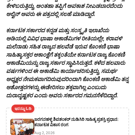
ಕೇಳಿಬರುತ್ತಿದ್ದು, ಅಂತಹಾ ತಪ್ಪಿಗೆ ಅವಕಾಶ ನೀಎಡಬಾರದೆಂದು
ಆಲ್ವಿನ್ ಅವರು ಈ ಪತ್ರದಲ್ಲಿ ಸಲಹೆ ಮಾಡಿದ್ದಾರೆ.
ಕರ್ನಾಟಕ ಸರ್ಕಾರದ ಕನ್ನಡ ಮತ್ತು ಸಂಸ್ಕೃತಿ ಇಲಾಖೆಯ
ಅಡಿಯಲ್ಲಿ ವಿವಿಧ ಭಾಷಾ ಅಕಾಡೆಮಿಗಳ ರೀತಿಯಲ್ಲೇ, ಕರಾವಳಿ
ಮಲೆನಾಡು ಸಹಿತ ರಾಜ್ಯದ ಹಲವೆಡೆ ಇರುವ ಕೊಂಕಣಿ ಭಾಷಾ
ಸಾಹಿತ್ಯಾಸಕ್ತರ ಆಕಾಂಕ್ಷೆಗೆ ತಕ್ಕಂತೆಯೇ ಕರ್ನಾಟಕ ರಾಜ್ಯ ಕೊಂಕಣಿ
ಆಕಾಡೆಮಿಯನ್ನು ರಾಜ್ಯ ಸರ್ಕಾರ ಸ್ಥಾಪಿಸಿರುತ್ತದೆ. ಕಳೆದ ಹಲವಾರು
ವರ್ಷಗಳಿಂದ ಈ ಅಕಾಡೆಮಿ ಕಾರ್ಯಾಚರಿಸುತ್ತಿದ್ದು, ಸಮರ್ಥ
ಅಧ್ಯಕ್ಷರ ನೇಮಕವಾಗದಿರುವುದರಿಂದಾಗಿ ಕೊಂಕಣಿ ಆಕಾಡೆಮಿ ತನ್ನ
ಆಶೋತ್ತರಗಳನ್ನು ಈಡೇರಿಸಲು ಶಕ್ತವಾಗಿಲ್ಲ ಎಂಬುದು
ದುರಾದೃಷ್ಟಕರ ಎಂದು ಅವರು ಸರ್ಕಾರದ ಗಮನಸೆಳೆದಿದ್ದಾರೆ.
ಇದನ್ನೂ ಓದಿ
ಜರಗನಹಳ್ಳಿ ಶಿವಶಂಕರ್ ನುಡಿಸಿರಿ ಸಾಹಿತ್ಯ ಪ್ರಶಸ್ತಿ ಪ್ರಧಾನ:
ಕರ್ನಾಟಕ ವಿಕಾಸ ರಂಗ
Aug 2, 2026