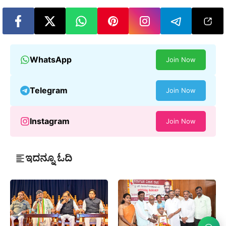
WhatsApp
Join Now
Telegram
Join Now
Instagram
Join Now
ಇದನ್ನೂ ಓದಿ