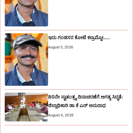
ಇದು ಗಂಡಸರ ಕೋಟೆ ಕಣ್ರಮ್ಮೋ…..
August 5, 2026
80ನೇ ಸ್ವಾತಂತ್ರ್ಯ ದಿನಾಚರಣೆಗೆ ಅಗತ್ಯ ಸಿದ್ಧತೆ:
ಜಿಲ್ಲಾಧಿಕಾರಿ ಡಾ ಕೆ ಎನ್ ಅನುರಾಧ
August 4, 2026