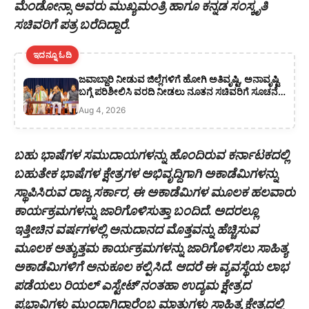
ಮೆಂಡೋನ್ಸಾ ಅವರು ಮುಖ್ಯಮಂತ್ರಿ ಹಾಗೂ ಕನ್ನಡ ಸಂಸ್ಕೃತಿ
ಸಚಿವರಿಗೆ ಪತ್ರ ಬರೆದಿದ್ದಾರೆ.
ಇದನ್ನೂ ಓದಿ
ಜವಾಬ್ದಾರಿ ನೀಡುವ ಜಿಲ್ಲೆಗಳಿಗೆ ಹೋಗಿ ಅತಿವೃಷ್ಟಿ, ಅನಾವೃಷ್ಟಿ
ಬಗ್ಗೆ ಪರಿಶೀಲಿಸಿ ವರದಿ ನೀಡಲು ನೂತನ ಸಚಿವರಿಗೆ ಸೂಚನೆ:
ಸಿಎಂ ಡಿ ಕೆ ಶಿವಕುಮಾರ್
Aug 4, 2026
ಬಹು ಭಾಷೆಗಳ ಸಮುದಾಯಗಳನ್ನು ಹೊಂದಿರುವ ಕರ್ನಾಟಕದಲ್ಲಿ
ಬಹುತೇಕ ಭಾಷೆಗಳ ಕ್ಷೇತ್ರಗಳ ಅಭಿವೃದ್ದಿಗಾಗಿ ಅಕಾಡೆಮಿಗಳನ್ನು
ಸ್ಥಾಪಿಸಿರುವ ರಾಜ್ಯ ಸರ್ಕಾರ, ಈ ಅಕಾಡೆಮಿಗಳ ಮೂಲಕ ಹಲವಾರು
ಕಾರ್ಯಕ್ರಮಗಳನ್ನು ಜಾರಿಗೊಳಿಸುತ್ತಾ ಬಂದಿದೆ. ಅದರಲ್ಲೂ
ಇತ್ತೀಚಿನ ವರ್ಷಗಳಲ್ಲಿ ಅನುದಾನದ ಮೊತ್ತವನ್ನು ಹೆಚ್ಚಿಸುವ
ಮೂಲಕ ಅತ್ಯುತ್ತಮ ಕಾರ್ಯಕ್ರಮಗಳನ್ನು ಜಾರಿಗೊಳಿಸಲು ಸಾಹಿತ್ಯ
ಅಕಾಡೆಮಿಗಳಿಗೆ ಅನುಕೂಲ ಕಲ್ಪಿಸಿದೆ. ಆದರೆ ಈ ವ್ಯವಸ್ಥೆಯ ಲಾಭ
ಪಡೆಯಲು ರಿಯಲ್ ಎಸ್ಟೇಟ್’ನಂತಹಾ ಉದ್ಯಮ ಕ್ಷೇತ್ರದ
ಪ್ರಭಾವಿಗಳು ಮುಂದಾಗಿದ್ದಾರೆಂಬ ಮಾತುಗಳು ಸಾಹಿತ್ಯ ಕ್ಷೇತ್ರದಲ್ಲಿ