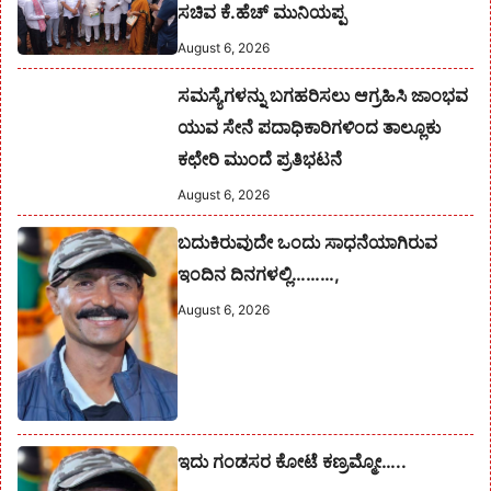
ಸಚಿವ ಕೆ.ಹೆಚ್ ಮುನಿಯಪ್ಪ
August 6, 2026
ಸಮಸ್ಯೆಗಳನ್ನು ಬಗಹರಿಸಲು ಆಗ್ರಹಿಸಿ ಜಾಂಭವ
ಯುವ ಸೇನೆ ಪದಾಧಿಕಾರಿಗಳಿಂದ ತಾಲ್ಲೂಕು
ಕಛೇರಿ ಮುಂದೆ ಪ್ರತಿಭಟನೆ
August 6, 2026
ಬದುಕಿರುವುದೇ ಒಂದು ಸಾಧನೆಯಾಗಿರುವ
ಇಂದಿನ ದಿನಗಳಲ್ಲಿ………,
August 6, 2026
ಇದು ಗಂಡಸರ ಕೋಟೆ ಕಣ್ರಮ್ಮೋ…..