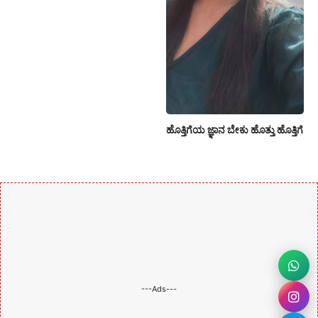
ಹೊತ್ತಿಗೆಯ ಜ್ಞಾನ ಬೇಕು ಹೊತ್ತು ಹೊತ್ತಿಗೆ
---Ads---