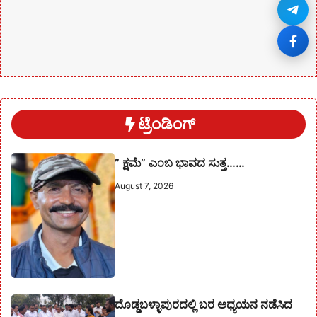
ಟ್ರೆಂಡಿಂಗ್
” ಕ್ಷಮೆ” ಎಂಬ ಭಾವದ ಸುತ್ತ……
August 7, 2026
ದೊಡ್ಡಬಳ್ಳಾಪುರದಲ್ಲಿ ಬರ ಅಧ್ಯಯನ ನಡೆಸಿದ