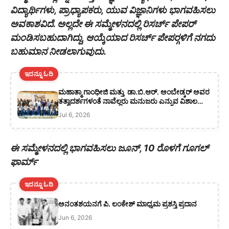
ವಿದ್ಯಾರ್ಥಿಗಳು, ಪ್ರಾಧ್ಯಾಪಕರು, ಯುವ ವಿಜ್ಞಾನಿಗಳು ಭಾಗವಹಿಸಲು
ಅವಕಾಶವಿದೆ. ಅಲ್ಲದೇ ಈ ಸಮ್ಮೇಳನದಲ್ಲಿ ರಿಸರ್ಚ್ ಪೇಪರ್
ಮಂಡಿಸಬಹುದಾಗಿದ್ದು, ಆಯ್ಕೆಯಾದ ರಿಸರ್ಚ್ ಪೇಪರ್‍ಗಳಿಗೆ ನಗದು
ಬಹುಮಾನ ನೀಡಲಾಗುವುದು.
ಇದನ್ನೂ ಓದಿ
ಮಹಾತ್ಮಾ ಗಾಂಧೀಜಿ ಮತ್ತು ಡಾ.ಬಿ.ಆರ್. ಅಂಬೇಡ್ಕರ್ ಅವರ
ತತ್ವಾದರ್ಶಗಳಂತೆ ನಾವೆಲ್ಲರು ಮನುಜರು ಎನ್ನುವ ವಿಶಾಲ
ಚಿಂತನೆಗಳಡಿ ಕರ್ತವ್ಯ ಪರರಾಗಬೇಕು
Jul 6, 2026
ಈ ಸಮ್ಮೇಳನದಲ್ಲಿ ಭಾಗವಹಿಸಲು ಜೂನ್, 10 ರೊಳಗೆ ಗೂಗಲ್
ಫಾರ್ಮ್
ಇದನ್ನೂ ಓದಿ
ಅನಂತಶಯನಗೆ ಪಿ. ಲಂಕೇಶ್ ಮಾಧ್ಯಮ ಪ್ರಶಸ್ತಿ ಪ್ರದಾನ
Jun 6, 2026