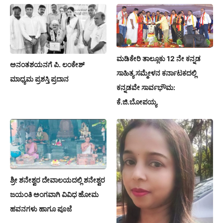
ಮಡಿಕೇರಿ ತಾಲ್ಲೂಕು 12 ನೇ ಕನ್ನಡ
ಅನಂತಶಯನಗೆ ಪಿ. ಲಂಕೇಶ್
ಸಾಹಿತ್ಯ ಸಮ್ಮೇಳನ ಕರ್ನಾಟಕದಲ್ಲಿ
ಮಾಧ್ಯಮ ಪ್ರಶಸ್ತಿ ಪ್ರದಾನ
ಕನ್ನಡವೇ ಸಾರ್ವಭೌಮ:
ಕೆ.ಜಿ.ಬೋಪಯ್ಯ
ಶ್ರೀ ಶನೇಶ್ವರ ದೇವಾಲಯದಲ್ಲಿ ಶನೇಶ್ವರ
ಜಯಂತಿ ಅಂಗವಾಗಿ ವಿವಿಧ ಹೋಮ
ಹವನಗಳು ಹಾಗೂ ಪೂಜೆ