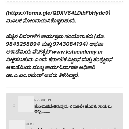
(https://forms.gle/QDXV64LDibFbHydc9)
ಮೂಲಕ ನೋಂದಾಯಿಸಿಕೊಳ್ಳಬಹುದು.
ಹೆಚ್ಚಿನ ವಿವರಗಳಿಗೆ ಕಾರ್ಯಕ್ರಮ ಸಂಯೋಜಕರು (ಮೊ.
9845258894 ಮತ್ತು 9743084194) ಅಥವಾ
ಅಕಾಡೆಮಿಯ ವೆಬ್‍ಸೈಟ್ www.kstacademy.in
ವೀಕ್ಷಿಸಬಹುದು ಎಂದು ಕರ್ನಾಟಕ ವಿಜ್ಞಾನ ಮತ್ತು ತಂತ್ರಜ್ಞಾನ
ಅಕಾಡೆಮಿಯ ಮುಖ್ಯ ಕಾರ್ಯನಿರ್ವಾಹಕ ಅಧಿಕಾರಿ
ಡಾ.ಎ.ಎಂ.ರಮೇಶ್ ಅವರು ತಿಳಿಸಿದ್ದಾರೆ.
PREVIOUS
«
ಹೋರಾಡಬೇಕಿರುವುದು ಬದುಕಲೇ ಹೊರತು ಸಾಯಲು
ಅಲ್ಲ………
NEXT
»