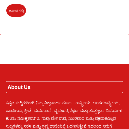
ಅಪರಾಧ ಸುದ್ದಿ
About Us
ಕನ್ನಡ ಸುದ್ದಿಗಳಿಗಾಗಿ ನಿಮ್ಮ ವಿಶ್ವಾಸಾರ್ಹ ಮೂಲ - ರಾಷ್ಟ್ರೀಯ, ಅಂತರರಾಷ್ಟ್ರೀಯ,
ರಾಜಕೀಯ, ಕ್ರೀಡೆ, ಮನರಂಜನೆ, ವ್ಯವಹಾರ, ಶಿಕ್ಷಣ ಮತ್ತು ತಂತ್ರಜ್ಞಾನ ವಿಷಯಗಳ
ಕುರಿತು ನವೀಕೃತರಾಗಿರಿ. ನಾವು ವೇಗವಾದ, ನಿಖರವಾದ ಮತ್ತು ಪಕ್ಷಪಾತವಿಲ್ಲದ
ಸುದ್ದಿಗಳನ್ನು ಸರಳ ಮತ್ತು ಸ್ಪಷ್ಟ ಭಾಷೆಯಲ್ಲಿ ಒದಗಿಸುತ್ತೇವೆ ಇದರಿಂದ ನಿಮಗೆ