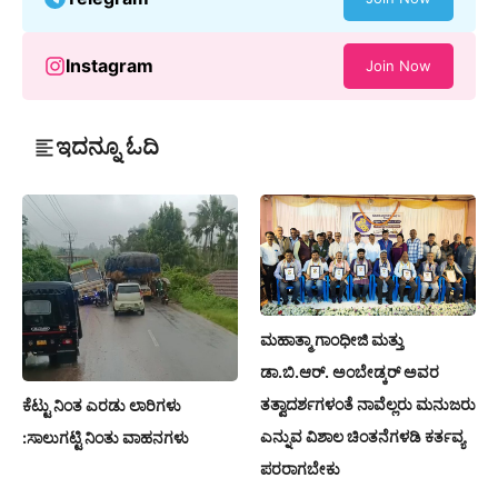
Instagram
Join Now
ಇದನ್ನೂ ಓದಿ
ಮಹಾತ್ಮಾ ಗಾಂಧೀಜಿ ಮತ್ತು
ಡಾ.ಬಿ.ಆರ್. ಅಂಬೇಡ್ಕರ್ ಅವರ
ತತ್ವಾದರ್ಶಗಳಂತೆ ನಾವೆಲ್ಲರು ಮನುಜರು
ಕೆಟ್ಟು ನಿಂತ ಎರಡು ಲಾರಿಗಳು
ಎನ್ನುವ ವಿಶಾಲ ಚಿಂತನೆಗಳಡಿ ಕರ್ತವ್ಯ
:ಸಾಲುಗಟ್ಟಿ ನಿಂತು ವಾಹನಗಳು
ಪರರಾಗಬೇಕು