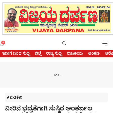
Skip
to
content
Me
8
ಇದೀಗ ಬಂದ ಸುದ್ದಿ
ಜಿಲ್ಲೆ
ರಾಜ್ಯ ಸುದ್ದಿ
ರಾಜಕೀಯ
ಅಂಕಣ
ಆರೋ
--Ads--
ಮಡಿಕೇರಿ
ನೀರಿನ ಭದ್ರತೆಗಾಗಿ ಸುಸ್ಥಿರ ಅಂತರ್ಜಲ