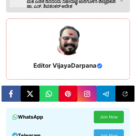
ಮತ ಎಣಿಕೆ ದಿನದಂದು ನಿಷೇದಾಜ್ಞೆ ಜಾರಿಗೊಳಿಸಿ ಜಿಲ್ಲಾಧಿಕಾರಿ
ಡಾ. ಎನ್. ಶಿವಶಂಕರ್ ಆದೇಶ
Editor VijayaDarpana
WhatsApp
Join Now
Telegram
Join Now