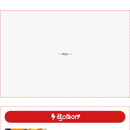
---Ads---
ಟ್ರೆಂಡಿಂಗ್