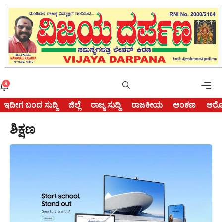
Skip
to
content
Me
8
ಇದೀಗ ಬಂದ ಸುದ್ದಿ
ಜಿಲ್ಲೆ
ರಾಜ್ಯ ಸುದ್ದಿ
ರಾಜಕೀಯ
ಅಂಕಣ
ಆರೋ
ಶಿಕ್ಷಣ