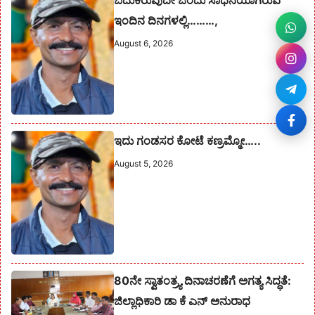
ಇಂದಿನ ದಿನಗಳಲ್ಲಿ………,
August 6, 2026
ಇದು ಗಂಡಸರ ಕೋಟೆ ಕಣ್ರಮ್ಮೋ…..
August 5, 2026
80ನೇ ಸ್ವಾತಂತ್ರ್ಯ ದಿನಾಚರಣೆಗೆ ಅಗತ್ಯ ಸಿದ್ಧತೆ:
ಜಿಲ್ಲಾಧಿಕಾರಿ ಡಾ ಕೆ ಎನ್ ಅನುರಾಧ