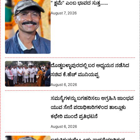
” ಕ್ಷಮೆ” ಎಂಬ ಭಾವದ ಸುತ್ತ……
August 7, 2026
ದೊಡ್ಡಬಳ್ಳಾಪುರದಲ್ಲಿ ಬರ ಅಧ್ಯಯನ ನಡೆಸಿದ
ಸಚಿವ ಕೆ.ಹೆಚ್ ಮುನಿಯಪ್ಪ
August 6, 2026
ಸಮಸ್ಯೆಗಳನ್ನು ಬಗಹರಿಸಲು ಆಗ್ರಹಿಸಿ ಜಾಂಭವ
ಯುವ ಸೇನೆ ಪದಾಧಿಕಾರಿಗಳಿಂದ ತಾಲ್ಲೂಕು
ಕಛೇರಿ ಮುಂದೆ ಪ್ರತಿಭಟನೆ
August 6, 2026
ಬದುಕಿರುವುದೇ ಒಂದು ಸಾಧನೆಯಾಗಿರುವ