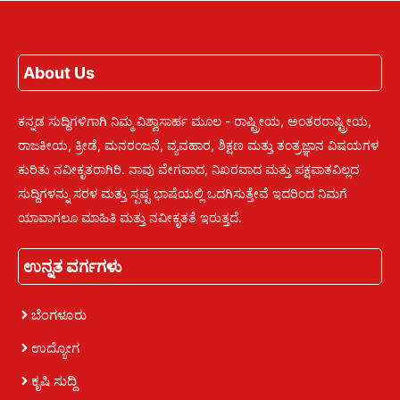
About Us
ಕನ್ನಡ ಸುದ್ದಿಗಳಿಗಾಗಿ ನಿಮ್ಮ ವಿಶ್ವಾಸಾರ್ಹ ಮೂಲ - ರಾಷ್ಟ್ರೀಯ, ಅಂತರರಾಷ್ಟ್ರೀಯ,
ರಾಜಕೀಯ, ಕ್ರೀಡೆ, ಮನರಂಜನೆ, ವ್ಯವಹಾರ, ಶಿಕ್ಷಣ ಮತ್ತು ತಂತ್ರಜ್ಞಾನ ವಿಷಯಗಳ
ಕುರಿತು ನವೀಕೃತರಾಗಿರಿ. ನಾವು ವೇಗವಾದ, ನಿಖರವಾದ ಮತ್ತು ಪಕ್ಷಪಾತವಿಲ್ಲದ
ಸುದ್ದಿಗಳನ್ನು ಸರಳ ಮತ್ತು ಸ್ಪಷ್ಟ ಭಾಷೆಯಲ್ಲಿ ಒದಗಿಸುತ್ತೇವೆ ಇದರಿಂದ ನಿಮಗೆ
ಯಾವಾಗಲೂ ಮಾಹಿತಿ ಮತ್ತು ನವೀಕೃತತೆ ಇರುತ್ತದೆ.
ಉನ್ನತ ವರ್ಗಗಳು
ಬೆಂಗಳೂರು
ಉದ್ಯೋಗ
ಕೃಷಿ ಸುದ್ದಿ