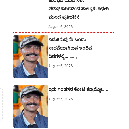
ಜಾಂಭವ ಯುವ ಸೇನೆ
ಪದಾಧಿಕಾರಿಗಳಿಂದ ತಾಲ್ಲೂಕು ಕಛೇರಿ
ಮುಂದೆ ಪ್ರತಿಭಟನೆ
August 6, 2026
ಬದುಕಿರುವುದೇ ಒಂದು
ಸಾಧನೆಯಾಗಿರುವ ಇಂದಿನ
ದಿನಗಳಲ್ಲಿ………,
August 6, 2026
ಇದು ಗಂಡಸರ ಕೋಟೆ ಕಣ್ರಮ್ಮೋ…..
August 5, 2026