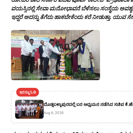
ವಯಸ್ಸಿನಲ್ಲಿ ಸೇವಾ ಮನೋಭಾವನೆ ಬೆಳೆಸಲು ಸಂಸ್ಥೆಯ ಅವಶ್ಯ
ಇದ್ದರೆ ಅದನ್ನು ತೆಗೆದು ಹಾಕಬೇಕೆಂದು ಕರೆ ನೀಡುತ್ತಾ. ಯುವ ಸೇ
ಇದನ್ನೂ ಓದಿ
ದೊಡ್ಡಬಳ್ಳಾಪುರದಲ್ಲಿ ಬರ ಅಧ್ಯಯನ ನಡೆಸಿದ ಸಚಿವ ಕೆ.ಹ
Aug 6, 2026