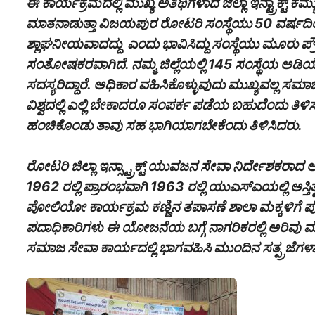
ಈ ಕಾರ್ಯಕ್ರಮದಲ್ಲಿ ಮುಖ್ಯ ಅತಿಥಿಗಳಾದ ಜಿಲ್ಲಾ ಇನ್ಟ್ರಾಕ್ಟ್
ಮಾತನಾಡುತ್ತಾ ವಿಜಯಪುರ ರೋಟರಿ ಸಂಸ್ಥೆಯು 50 ವರ್ಷದಿಂದ 
ಶ್ಲಾಘನೀಯವಾದದ್ದು ‌ ಎಂದು ಭಾವಿಸಿದ್ದು ಸಂಸ್ಥೆಯು ಮೂರು ಪ್ರೌಢ 
ಸಂತೋಷಕರವಾಗಿದೆ. ನಮ್ಮ ಜಿಲ್ಲೆಯಲ್ಲಿ 145 ಸಂಸ್ಥೆಯ ಅಡಿಯಲ್ಲ
ಸದಸ್ಯರಿದ್ದಾರೆ. ಅಧಿಕಾರ ವಹಿಸಿಕೊಳ್ಳುವುದು ಮುಖ್ಯವಲ್ಲ ಸಮಾ
ವಿಶ್ವದಲ್ಲಿ ಎಲ್ಲಿ ಬೇಕಾದರೂ ಸಂಪರ್ಕ ಪಡೆಯ ಬಹುದೆಂದು ತಿಳಿಸ
ಹಂಚಿಕೊಂಡು ತಾವು ಸಹ ಭಾಗಿಯಾಗಬೇಕೆಂದು ತಿಳಿಸಿದರು.
ರೋಟರಿ ಜಿಲ್ಲಾ ಇನ್ಸ್ಟ್ರಾಕ್ಟ್ ಯುವಜನ ಸೇವಾ ನಿರ್ದೇಶಕರಾದ 
1962 ರಲ್ಲಿ ಪ್ರಾರಂಭವಾಗಿ 1963 ರಲ್ಲಿ ಯುಎಸ್ಎಯಲ್ಲಿ ಅಸ್ತಿ
ಪೋಲಿಯೋ ಕಾರ್ಯಕ್ರಮ ಕಣ್ಣಿನ ತಪಾಸಣೆ ಶಾಲಾ ಮಕ್ಕಳಿಗೆ ಪುಸ್ತಕ
ಪದಾಧಿಕಾರಿಗಳು ಈ ಯೋಜನೆಯ ಬಗ್ಗೆ ನಾಗರಿಕರಲ್ಲಿ ಅರಿವು ಮ
ಸಮಾಜ ಸೇವಾ ಕಾರ್ಯದಲ್ಲಿ ಭಾಗವಹಿಸಿ ಮುಂದಿನ ಸತ್ಪ್ರಜೆಗಳಾ