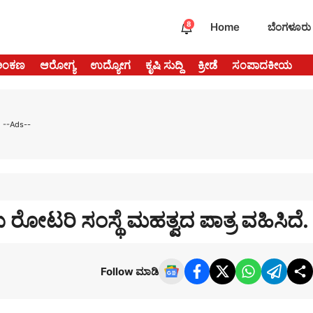
8
Home
ಬೆಂಗಳೂರು
ಅಂಕಣ
ಆರೋಗ್ಯ
ಉದ್ಯೋಗ
ಕೃಷಿ ಸುದ್ದಿ
ಕ್ರೀಡೆ
ಸಂಪಾದಕೀಯ
--Ads--
ರೋಟರಿ ಸಂಸ್ಥೆ ಮಹತ್ವದ ಪಾತ್ರ ವಹಿಸಿದೆ.
Follow ಮಾಡಿ