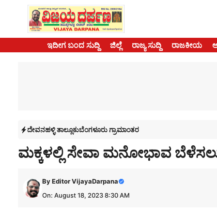
Skip
to
content
ಇದೀಗ ಬಂದ ಸುದ್ದಿ
ಜಿಲ್ಲೆ
ರಾಜ್ಯ ಸುದ್ದಿ
ರಾಜಕೀಯ
ದೇವನಹಳ್ಳಿ ತಾಲ್ಲೂಕು
ಬೆಂಗಳೂರು ಗ್ರಾಮಾಂತರ
ಮಕ್ಕಳಲ್ಲಿ ಸೇವಾ ಮನೋಭಾವ ಬೆಳೆಸಲು 
By
Editor VijayaDarpana
On: August 18, 2023 8:30 AM