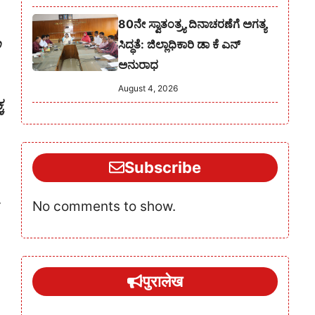
80ನೇ ಸ್ವಾತಂತ್ರ್ಯ ದಿನಾಚರಣೆಗೆ ಅಗತ್ಯ
ಾ
ಸಿದ್ಧತೆ: ಜಿಲ್ಲಾಧಿಕಾರಿ ಡಾ ಕೆ ಎನ್
ಅನುರಾಧ
August 4, 2026
ಕ
Subscribe
No comments to show.
पुरालेख