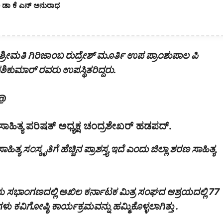
ಿಕಾರಿ ಡಾ ಕೆ ಎನ್ ಅನುರಾಧ
್ರೀಮತಿ ಗಿರಿಜಾಂಬ ರುದ್ರೇಶ್ ಮೂರ್ತಿ ಉಪ ಪ್ರಾಂಶುಪಾಲ ಪಿ
ಶಿಕುಮಾರ್ ರವರು ಉಪಸ್ಥಿತರಿದ್ದರು.
@
 ಶರಣ ಸಾಹಿತ್ಯ ಪರಿಷತ್ ಅಧ್ಯಕ್ಷ ಚಂದ್ರಶೇಖರ್ ಹಡಪದ್.
ಸ್ಕೃತಿಗೆ ಹೆಚ್ಚಿನ ಪ್ರಾಶಸ್ತ್ಯ ಇದೆ ಎಂದು ಜಿಲ್ಲಾ ಶರಣ ಸಾಹಿತ್ಯ
ಸಭಾಂಗಣದಲ್ಲಿ ಅಖಿಲ ಕರ್ನಾಟಕ ಮಿತ್ರ ಸಂಘದ ಆಶ್ರಯದಲ್ಲಿ 77
ು ಕವಿಗೋಷ್ಠಿ ಕಾರ್ಯಕ್ರಮವನ್ನು ಹಮ್ಮಿಕೊಳ್ಳಲಾಗಿತ್ತು .