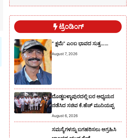
ಟ್ರೆಂಡಿಂಗ್
” ಕ್ಷಮೆ” ಎಂಬ ಭಾವದ ಸುತ್ತ……
August 7, 2026
ದೊಡ್ಡಬಳ್ಳಾಪುರದಲ್ಲಿ ಬರ ಅಧ್ಯಯನ
ನಡೆಸಿದ ಸಚಿವ ಕೆ.ಹೆಚ್ ಮುನಿಯಪ್ಪ
August 6, 2026
ಸಮಸ್ಯೆಗಳನ್ನು ಬಗಹರಿಸಲು ಆಗ್ರಹಿಸಿ