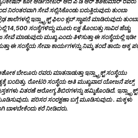
 ಕಮ್ಯುನಿಕೇಷನ್ ಕೋ ಆರ್ಡಿನೇಟರ್ ಆದ ಪಿ ಡಿ ಆರ್ ಶಶಿಕುಮಾರ್ ರವರು
ನಿರಂತರವಾಗಿ ಸೇವೆ ಸಲ್ಲಿಸಿಕೊಂಡು ಬರುತ್ತಿರುವುದು ತುಂಬಾ
ಶಾಲೆಗಳಲ್ಲಿ ಇನ್ಸ್ಟ್ರಾಕ್ಟ್ ಫಿಲಂ ಕ್ಲಬ್ ಸ್ಥಾಪನೆ ಮಾಡಿರುವುದು ತುಂಬ
ಿ 14,500 ಸಂಸ್ಥೆಗಳಿದ್ದು ಮೂರು ಲಕ್ಷ ತೊಂಬತ್ತು ಸಾವಿರ ಹೆಚ್ಚು
ಜ ಸೇವೆ ಮಾಡುವುದು ಮುಖ್ಯ ಎಂದು ತಿಳಿಸುತ್ತಾ ಈ ಸಂಸ್ಥೆಯಲ್ಲಿ ಇಡೀ
ುತ್ತಾ ಈ ಸಂಸ್ಥೆಯ ಸೇವಾ ಕಾರ್ಯಗಳನ್ನು ನಿಮ್ಮ ತಂದೆ ತಾಯಿ ಅಕ್ಕ ಪಕ್
ಅಶೋಕ ಬೇಲೂರು ರವರು ಮಾತನಾಡುತ್ತಾ ಇನ್ಸ್ಟ್ರಾಕ್ಟ್ ಸಂಸ್ಥೆಯು
ತ್ವಕ್ಕೆ ಬಂದಿತ್ತು. ರೋಟರಿ ಸಂಸ್ಥೆಯ ಅತಿ ಮುಖ್ಯವಾದ ಯೋಜನೆ ಪಲ್ಸ್
ಗಳು ವಿತರಣೆ ಆರೋಗ್ಯ ಶಿಬಿರಗಳನ್ನು ಹಮ್ಮಿಕೊಂಡಿದೆ. ಇನ್ಸ್ಟ್ರಾಕ್ಟ್
ೂಡಿಸುವುದು. ಪರಿಸರ ಸಂರಕ್ಷಣಾ ಬಗ್ಗೆ ಮೂಡಿಸುವುದು . ಮಕ್ಕಳು
ಗಿ ಬಾಳಬೇಕೆಂದು ಕರೆ ನೀಡಿದರು.