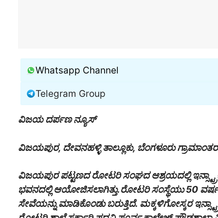
Whatsapp Channel
Telegram Group
ವಿಜಯ ದರ್ಪಣ ನ್ಯೂಸ್
ವಿಜಯಪುರ, ದೇವನಹಳ್ಳಿ ತಾಲ್ಲೂಕು, ಬೆಂಗಳೂರು ಗ್ರಾಮಾಂತರ ಜಿಲ
ವಿಜಯಪುರ ಪಟ್ಟಣದ ರೋಟರಿ ಸಂಘದ ಆಶ್ರಯದಲ್ಲಿ ಇನ್ಸ್ಟ್ರಾಕ್
ಭವನದಲ್ಲಿ ಆಯೋಜಿಸಲಾಗಿತ್ತು.
ರೋಟರಿ ಸಂಸ್ಥೆಯು 50 ವರ್ಷದ
ಸೇವೆಯನ್ನು ಮಾಡಿಕೊಂಡು ಬರುತ್ತಿದೆ. ಮಕ್ಕಳಿಗೋಸ್ಕರ ಇನ್ಸ್ಟ್ರಾಕ್ಟ
ರೋಟರಿ ಶಾಲೆ ಸರ್ಕಾರಿ ಪದವಿ ಪೂರ್ವ ಕಾಲೇಜ್ ಪ್ರೌಢಶಾಲಾ ವಿಭ