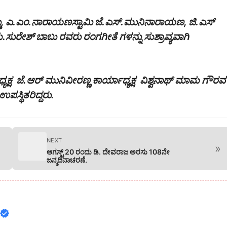
ಡು, ಎ.ಎಂ.ನಾರಾಯಣಸ್ಟಾಮಿ ಜೆ.ಎಸ್.ಮುನಿನಾರಾಯಣ, ಜಿ.ಎಸ್
ಪ ಮ.ಸುರೇಶ್ ಬಾಬು ರವರು ರಂಗಗೀತೆ ಗಳನ್ನು ಸುಶ್ರಾವ್ಯವಾಗಿ
ಷ ಜೆ.ಆರ್ ಮುನಿವೀರಣ್ಣ ಕಾರ್ಯಾಧ್ಯಕ್ಷ ವಿಶ್ವನಾಥ್ ಮಾಮ ಗೌರವ
ಸ್ಥಿತರಿದ್ದರು.
NEXT
»
ಆಗಸ್ಟ್ 20 ರಂದು ಡಿ. ದೇವರಾಜ ಅರಸು 108ನೇ
ಜನ್ಮದಿನಾಚರಣೆ.