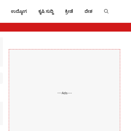
ಉದ್ಯೋಗ
ಕೃಷಿ ಸುದ್ದಿ
ಕ್ರೀಡೆ
ದೇಶ
---Ads---