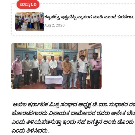
ಇದನ್ನೂ ಓದಿ
ಕಷ್ಟಪಟ್ಟು ಇಷ್ಟಪಟ್ಟು ವ್ಯಾಸಂಗ ಮಾಡಿ ಮುಂದೆ ಬರಬೇಕು
Aug 2, 2026
ಅಖಿಲ ಕರ್ನಾಟಕ ಮಿತ್ರ ಸಂಘದ ಅಧ್ಯಕ್ಷ ಚಿ.ಮಾ.ಸುಧಾಕರ ರವರು ಅ
ಹೋರಾಟಗಾರರು ವಿನಾಯಕ ದಾಮೋದರ ರವರು ಅನೇಕ ಲೇಖನಗಳನ್ನು 
ಎಂದು ತಿಳಿಯಪಡಿಸುತ್ತಾ ಇಂದು ಸಹ ಜಗತ್ತಿನ ಅಂಕು ಡೊಂಕ
ಎಂದು ತಿಳಿಸಿದರು .