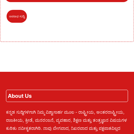
ಅಪರಾಧ ಸುದ್ದಿ
About Us
ಕನ್ನಡ ಸುದ್ದಿಗಳಿಗಾಗಿ ನಿಮ್ಮ ವಿಶ್ವಾಸಾರ್ಹ ಮೂಲ - ರಾಷ್ಟ್ರೀಯ, ಅಂತರರಾಷ್ಟ್ರೀಯ,
ರಾಜಕೀಯ, ಕ್ರೀಡೆ, ಮನರಂಜನೆ, ವ್ಯವಹಾರ, ಶಿಕ್ಷಣ ಮತ್ತು ತಂತ್ರಜ್ಞಾನ ವಿಷಯಗಳ
ಕುರಿತು ನವೀಕೃತರಾಗಿರಿ. ನಾವು ವೇಗವಾದ, ನಿಖರವಾದ ಮತ್ತು ಪಕ್ಷಪಾತವಿಲ್ಲದ