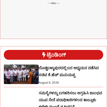
---Ads---
ಟ್ರೆಂಡಿಂಗ್
ದೊಡ್ಡಬಳ್ಳಾಪುರದಲ್ಲಿ ಬರ ಅಧ್ಯಯನ ನಡೆಸಿದ
ಸಚಿವ ಕೆ.ಹೆಚ್ ಮುನಿಯಪ್ಪ
August 6, 2026
ಸಮಸ್ಯೆಗಳನ್ನು ಬಗಹರಿಸಲು ಆಗ್ರಹಿಸಿ ಜಾಂಭವ
ಯುವ ಸೇನೆ ಪದಾಧಿಕಾರಿಗಳಿಂದ ತಾಲ್ಲೂಕು
ಕಛೇರಿ ಮುಂದೆ ಪ್ರತಿಭಟನೆ