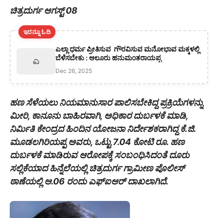
ಚಿತ್ರದುರ್ಗ ಆಗಸ್ಟ್ 08
ಇದನ್ನೂ ಓದಿ
ಎಲ್ಲಾ ಧರ್ಮ ಪ್ರೀತಿಸುವ ಗೌರವಿಸುವ ಮನೋಭಾವ ಮಕ್ಕಳಲ್ಲಿ
ಬೆಳೆಸಬೇಕು : ಆಲೂರು ಹನುಮಂತರಾಯಪ್ಪ
ಎ
Dec 26, 2025
ಹಣ ಸೆಳೆಯಲು ನಿಯಮಾನುಸಾರ ಪಾಲಿಸಬೇಕಿದ್ದ ಪ್ರಕ್ರಿಯೆಗಳನ್ನು
ಮೀರಿ, ಕಾನೂನು ಬಾಹಿರವಾಗಿ, ಅಧಿಕಾರ ದುರ್ಬಳಕೆ ಮಾಡಿ,
ನಿರ್ಮಿತಿ ಕೇಂದ್ರದ ಹಿಂದಿನ ಯೋಜನಾ ನಿರ್ದೇಶಕರಾಗಿದ್ದ ಕೆ.ಜಿ.
ಮೂಡಲಗಿರಿಯಪ್ಪ ಅವರು, ಒಟ್ಟು 7.04 ಕೋಟಿ ರೂ. ಹಣ
ದುರ್ಬಳಕೆ ಮಾಡಿರುವ ಆರೋಪಕ್ಕೆ ಸಂಬಂಧಿಸಿದಂತೆ ದೂರು
ಸಲ್ಲಿಕೆಯಾದ ಹಿನ್ನೆಲೆಯಲ್ಲಿ ಚಿತ್ರದುರ್ಗ ಗ್ರಾಮೀಣ ಪೊಲೀಸ್
ಠಾಣೆಯಲ್ಲಿ ಆ.06 ರಂದು ಎಫ್‍ಐಆರ್ ದಾಖಲಾಗಿದೆ.