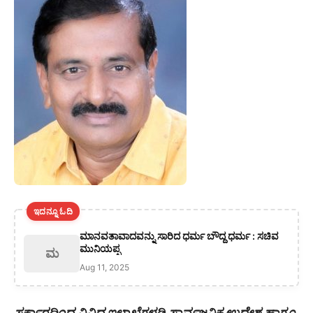
ಇದನ್ನೂ ಓದಿ
ಮಾನವತಾವಾದವನ್ನು ಸಾರಿದ ಧರ್ಮ ಬೌದ್ದ ಧರ್ಮ : ಸಚಿವ
ಮುನಿಯಪ್ಪ
ಮ
Aug 11, 2025
ಸರ್ಕಾರದಿಂದ ವಿವಿಧ ಇಲಾಖೆಗಳಡಿ ಸಾರ್ವಜನಿಕ ಉದ್ದೇಶ ಹಾಗೂ