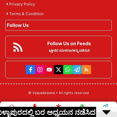
Privacy Policy
Terms & Condition
Follow Us
Follow Us on Feeds
ಇತ್ತೀಚಿನ ನವೀಕರಣಗಳನ್ನು ಪಡೆಯಿರಿ
©
Vijayadarpana
• All rights reserved
ುರದಲ್ಲಿ ಬರ ಅಧ್ಯಯನ ನಡೆಸಿದ ಸಚಿವ ಕೆ.ಹೆಚ
Home
ಇತ್ತೀಚಿನ ಸುದ್ದಿ
ವೆಬ್ ಸ್ಟೋರೀಸ್
ವಾಟ್ಸಾಪ್
ಟೆಲಿಗ್ರಾಮ್