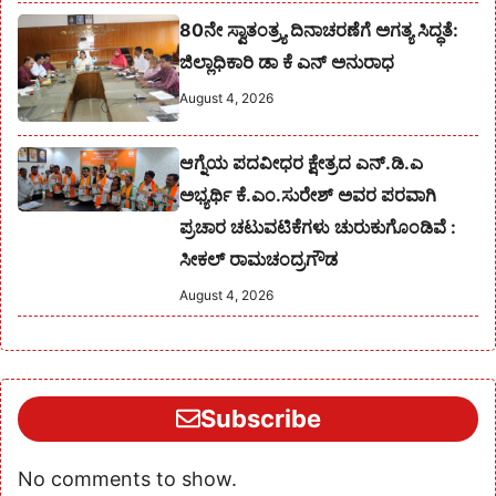
80ನೇ ಸ್ವಾತಂತ್ರ್ಯ ದಿನಾಚರಣೆಗೆ ಅಗತ್ಯ ಸಿದ್ಧತೆ:
ಜಿಲ್ಲಾಧಿಕಾರಿ ಡಾ ಕೆ ಎನ್ ಅನುರಾಧ
August 4, 2026
ಆಗ್ನೆಯ ಪದವೀಧರ ಕ್ಷೇತ್ರದ ಎನ್.ಡಿ.ಎ
ಅಭ್ಯರ್ಥಿ ಕೆ.ಎಂ.ಸುರೇಶ್‌ ಅವರ ಪರವಾಗಿ
ಪ್ರಚಾರ ಚಟುವಟಿಕೆಗಳು ಚುರುಕುಗೊಂಡಿವೆ :
ಸೀಕಲ್ ರಾಮಚಂದ್ರಗೌಡ
August 4, 2026
Subscribe
No comments to show.