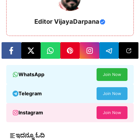
Editor VijayaDarpana
WhatsApp
Join Now
Telegram
Join Now
Instagram
Join Now
ಇದನ್ನೂ ಓದಿ