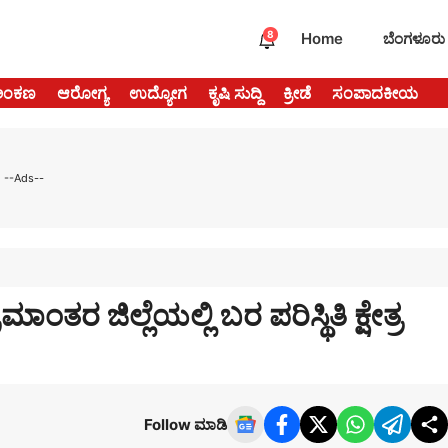
8
Home
ಬೆಂಗಳೂರು
ಅಂಕಣ
ಆರೋಗ್ಯ
ಉದ್ಯೋಗ
ಕೃಷಿ ಸುದ್ದಿ
ಕ್ರೀಡೆ
ಸಂಪಾದಕೀಯ
--Ads--
ಾಂತರ ಜಿಲ್ಲೆಯಲ್ಲಿ ಬರ ಪರಿಸ್ಥಿತಿ ಕ್ಷೇತ್ರ
Follow ಮಾಡಿ