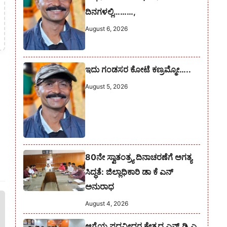
ದಿನಗಳಲ್ಲಿ………,
August 6, 2026
ಇದು ಗಂಡಸರ ಕೋಟೆ ಕಣ್ರಮ್ಮೋ…..
August 5, 2026
80ನೇ ಸ್ವಾತಂತ್ರ್ಯ ದಿನಾಚರಣೆಗೆ ಅಗತ್ಯ
ಸಿದ್ಧತೆ: ಜಿಲ್ಲಾಧಿಕಾರಿ ಡಾ ಕೆ ಎನ್
ಅನುರಾಧ
August 4, 2026
ಆಗ್ನೆಯ ಪದವೀಧರ ಕ್ಷೇತ್ರದ ಎನ್.ಡಿ.ಎ