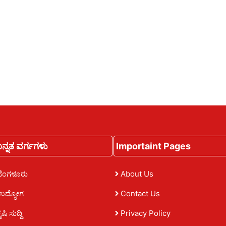
ನ್ನತ ವರ್ಗಗಳು
Importaint Pages
ಬೆಂಗಳೂರು
About Us
ಉದ್ಯೋಗ
Contact Us
ೃಷಿ ಸುದ್ದಿ
Privacy Policy