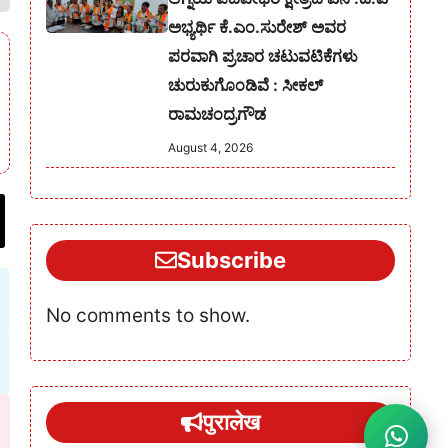
ಅಭ್ಯರ್ಥಿ ಕೆ.ಎಂ.ಸುರೇಶ್‌ ಅವರ
ಪರವಾಗಿ ಪ್ರಚಾರ ಚಟುವಟಿಕೆಗಳು
ಚುರುಕುಗೊಂಡಿವೆ : ಸೀಕಲ್
ರಾಮಚಂದ್ರಗೌಡ
August 4, 2026
Subscribe
No comments to show.
पुरालेख