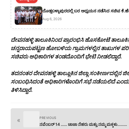
ದೊಡ್ಡಬಳ್ಳಾಪುರದಲ್ಲಿ ಬರ ಅಧ್ಯಯನ ನಡೆಸಿದ ಸಚಿವ ಕೆ.ಹ
Aug 6, 2026
ದೇವನಹಳ್ಳಿ ತಾಲೂಕಿನಿಂದ ಪ್ರಾರಂಭಿಸಿ ಹೊಸಕೋಟೆ ತಾಲೂಕಿ
ಚನ್ನರಾಯಪಟ್ಟಣ ಹೋಬಳಿಯ ಗ್ರಾಮಗಳಲ್ಲಿನ ತಾಖುಗಳ ಪರಿವೀಕ
ಸಚಿವರು ಅಧಿಕಾರಿಗಳ ತಂಡದೊಂದಿಗೆ ಭೇಟಿ ನೀಡಲಿದ್ದಾರೆ.
ತದನಂತರ ದೇವನಹಳ್ಳಿ ತಾಲ್ಲೂಕಿನ ಜಿಲ್ಲಾ ಸಂಕೀರ್ಣದಲ್ಲಿನ ಜಿ
ಸಂಬಂಧಿಸಿದಂತೆ ಅಧಿಕಾರಿಗಳೊಂದಿಗೆ ಸಭೆ ನಡೆಯಲಿದೆ ಎಂದು 
ತಿಳಿಸಿದ್ದಾರೆ.
PREVIOUS
«
ನವೆಂಬರ್ 14 …… ಚಾಚಾ ನೆಹರು ಮತ್ತು ನಮ್ಮ ಮಕ್ಕಳು………