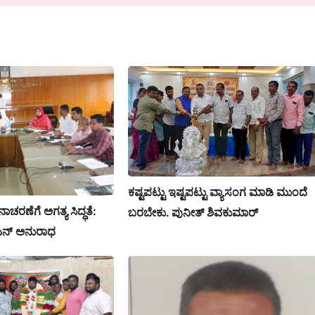
ಕಷ್ಟಪಟ್ಟು ಇಷ್ಟಪಟ್ಟು ವ್ಯಾಸಂಗ ಮಾಡಿ ಮುಂದೆ
ನಾಚರಣೆಗೆ ಅಗತ್ಯ ಸಿದ್ಧತೆ:
ಬರಬೇಕು. ಪುನೀತ್ ಶಿವಕುಮಾರ್
ಕೆ ಎನ್ ಅನುರಾಧ