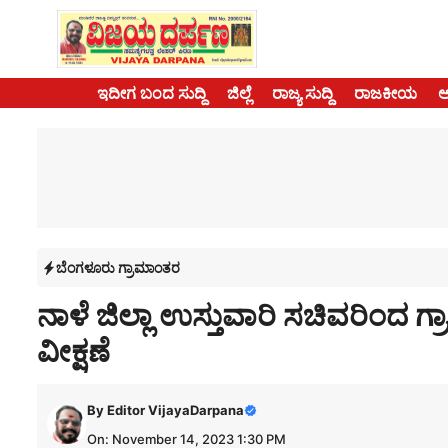
Skip
to
content
ಇದೀಗ ಬಂದ ಸುದ್ದಿ
ಜಿಲ್ಲೆ
ರಾಜ್ಯ ಸುದ್ದಿ
ರಾಜಕೀಯ
ಬೆಂಗಳೂರು ಗ್ರಾಮಾಂತರ
ನಾಳೆ ಜಿಲ್ಲಾ ಉಸ್ತುವಾರಿ ಸಚಿವರಿಂದ ಗ್ರಾಮ
ವೀಕ್ಷಣೆ
By
Editor VijayaDarpana
On: November 14, 2023 1:30 PM