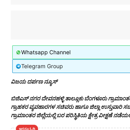
Whatsapp Channel
Telegram Group
ವಿಜಯ ದರ್ಪಣ ನ್ಯೂಸ್
ಬಿಜಿಎಸ್ ನಗರ ದೇವನಹಳ್ಳಿ ತಾಲ್ಲೂಕು ಬೆಂಗಳೂರು ಗ್ರಾಮಾಂತ
ಗ್ರಾಹಕರ ವ್ಯವಹಾರಗಳ ಸಚಿವರು ಹಾಗೂ ಜಿಲ್ಲಾ ಉಸ್ತುವಾರಿ ಸಚಿ
ಗ್ರಾಮಾಂತರ ಜಿಲ್ಲೆಯಲ್ಲಿ ಬರ ಪರಿಸ್ಥಿತಿಯ ಕ್ಷೇತ್ರ ವೀಕ್ಷಣೆ ನಡೆಯಲ
ಇದನ್ನೂ ಓದಿ