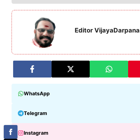
Editor VijayaDarpana
WhatsApp
Telegram
Instagram