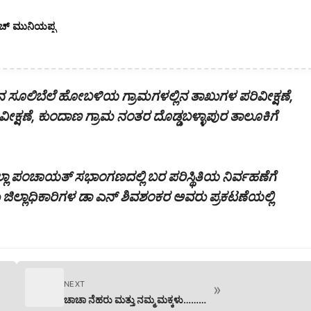
ೆಚ್ ಮುನಿಯಪ್ಪ
ನ ಸೂಲಿಬೆಲೆ ಹೋಬಳಿಯ ಗ್ರಾಮಗಳಲ್ಲಿನ ತಾಖುಗಳ ಪರಿವೀಕ್ಷಣೆ,
್ಷಣೆ, ಕುಂದಾಣ ಗ್ರಾಮ ನಂತರ ದೊಡ್ಡಬಳ್ಳಾಪುರ ತಾಲೂಕಿಗೆ
ಲ್ಲಾ ಪಂಚಾಯತ್ ಸಭಾಂಗಣದಲ್ಲಿ ಬರ ಪರಿಸ್ಥಿತಿಯ ನಿರ್ವಹಣೆಗೆ
ಜಿಲ್ಲಾಧಿಕಾರಿಗಳ ಡಾ ಎನ್ ಶಿವಶಂಕರ ಅವರು ಪ್ರಕಟಣೆಯಲ್ಲಿ
NEXT
»
ಚಾಚಾ ನೆಹರು ಮತ್ತು ನಮ್ಮ ಮಕ್ಕಳು………