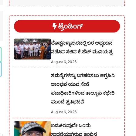
ಟ್ರೆಂಡಿಂಗ್
ದೊಡ್ಡಬಳ್ಳಾಪುರದಲ್ಲಿ ಬರ ಅಧ್ಯಯನ
ನಡೆಸಿದ ಸಚಿವ ಕೆ.ಹೆಚ್ ಮುನಿಯಪ್ಪ
August 6, 2026
ಸಮಸ್ಯೆಗಳನ್ನು ಬಗಹರಿಸಲು ಆಗ್ರಹಿಸಿ
ಜಾಂಭವ ಯುವ ಸೇನೆ
ಪದಾಧಿಕಾರಿಗಳಿಂದ ತಾಲ್ಲೂಕು ಕಛೇರಿ
ಮುಂದೆ ಪ್ರತಿಭಟನೆ
August 6, 2026
ಬದುಕಿರುವುದೇ ಒಂದು
ಸಾಧನೆಯಾಗಿರುವ ಇಂದಿನ